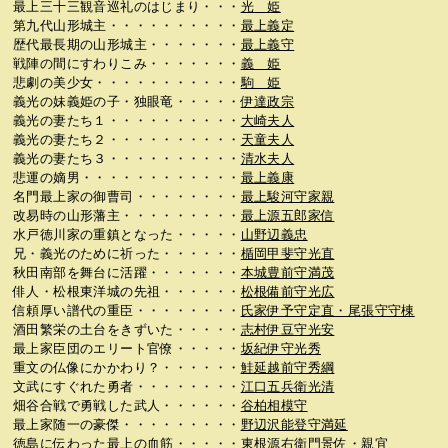
最上三十三観音巡礼のはじまり・・・
光 姫
第九代山形城主・・・・・・・・・・
最上義定
歴代最長期の山形城主・・・・・・・
最上義守
戦陣の間にすわりこみ・・・・・・・
義 姫
悲劇の美少女・・・・・・・・・・・
駒 姫
義光の妹義姫の子・独眼竜・・・・・
伊達政宗
義光の妻たち１・・・・・・・・・・
大崎夫人
義光の妻たち２・・・・・・・・・・
天童夫人
義光の妻たち３・・・・・・・・・・
清水夫人
悲運の嫡男・・・・・・・・・・・・
最上義康
名門最上家の御曹司・・・・・・・・
最上駿河守家親
改易時の山形藩主・・・・・・・・・
最上源五郎家信
水戸徳川家の重鎮となった・・・・・
山野辺義忠
兄・義光のために祈った・・・・・・
楯岡甲斐守光直
秋田南部を舞台に活躍・・・・・・・
本城豊前守満茂
俳人・松根東洋城の先祖・・・・・・
松根備前守光広
信頼厚い譜代の重臣・・・・・・・・
氏家伊予守定直・尾張守守棟
酒田繁栄の土台をきずいた・・・・・
志村伊豆守光安
最上家臣団のエリート官僚・・・・・
坂紀伊守光秀
重文の仏像にかかわり？・・・・・・
鮭延越前守秀綱
文武にすぐれた勇者・・・・・・・・
江口五兵衛光清
畑谷合戦で勇戦した武人・・・・・・
谷柏相模守
最上家随一の豪傑・・・・・・・・・
野辺沢能登守満延
徳島に伝わった最上の血筋・・・・・
東根源右衛門景佐・親宜