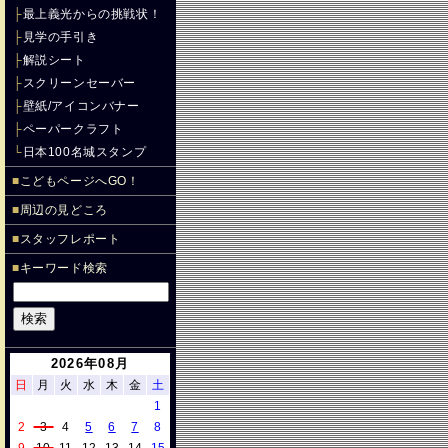
├
最上義光からの挑戦状！
├
見学の手引き
├
解説シート
├
スクリーンセーバー
├
壁紙/アイコンバナー
├
ペーパークラフト
└
日本100名城スタンプ
■
こどもページへGO！
■
周辺の見どころ
■
スタッフレポート
■
キーワード検索
2026年08月
日
月
火
水
木
金
土
1
2
3
4
5
6
7
8