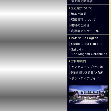
└
最上義光略年譜
■
歴史館について
├
沿革と概要
├
収蔵資料について
├
書籍のご紹介
└
利用者アンケート集
■
Material in English
├
Guide to our Exhibits
└
Saijoki -
The Mogami Chronicles -
■
ご利用案内
├
アクセスマップ/所在地
├
開館時間/休館日/入館料
└
ボランティアガイド