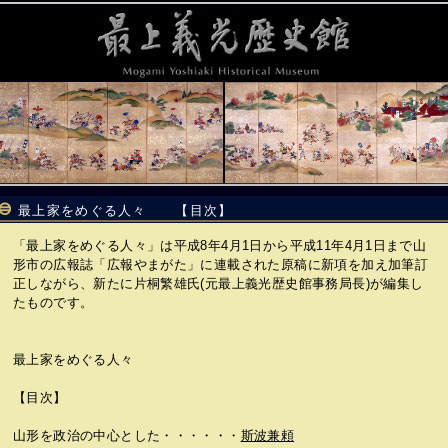
最上家をめぐる人々 【目次】
「最上家をめぐる人々」は平成8年4月1日から平成11年4月1日まで山
形市の広報誌「広報やまがた」に連載された原稿に新項を加え加筆訂
正しながら、新たに片桐繁雄氏(元最上義光歴史館事務局長)が編集し
たものです。
最上家をめぐる人々
【目次】
山形を政治の中心とした・・・・・・
斯波兼頼