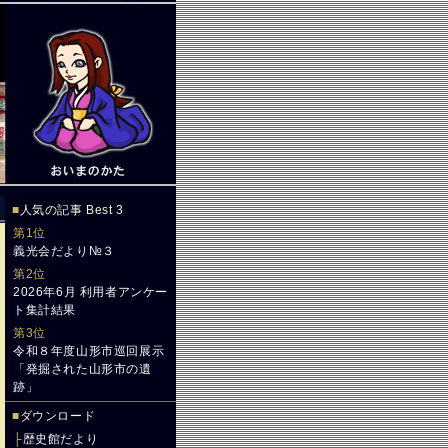
■
人気の記事 Best 3
第1位
義光会だより№３
第2位
2026年6月 利用者アンケー
ト集計結果
第3位
令和８年度山形市巡回展示
「発掘された山形市の遺
跡」
■
ダウンロード
├
歴史館だより