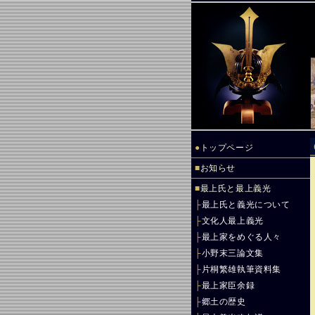
●
トップページ
■
お知らせ
■
最上氏と最上義光
├
最上氏と義光について
├
文化人最上義光
├
最上家をめぐる人々
├
小野末三論文集
├
片桐繁雄執筆資料集
├
最上家臣余録
├
郷土の歴史