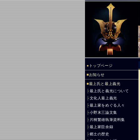
●
トップページ
■
お知らせ
■
最上氏と最上義光
├
最上氏と義光について
├
文化人最上義光
├
最上家をめぐる人々
├
小野末三論文集
├
片桐繁雄執筆資料集
├
最上家臣余録
├
郷土の歴史