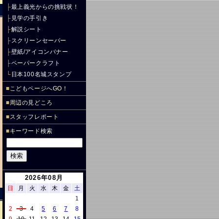
├
最上義光からの挑戦状！
├
見学の手引き
├
解説シート
├
スクリーンセーバー
├
壁紙/アイコンバナー
├
ペーパークラフト
└
日本100名城スタンプ
■
こどもページへGO！
■
周辺の見どころ
■
スタッフレポート
■
キーワード検索
2026年08月
日
月
火
水
木
金
土
1
2
3
4
5
6
7
8