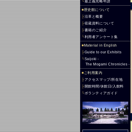
└
最上義光略年譜
■
歴史館について
├
沿革と概要
├
収蔵資料について
├
書籍のご紹介
└
利用者アンケート集
■
Material in English
├
Guide to our Exhibits
└
Saijoki -
The Mogami Chronicles -
■
ご利用案内
├
アクセスマップ/所在地
├
開館時間/休館日/入館料
└
ボランティアガイド