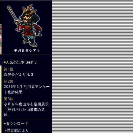
■
人気の記事 Best 3
第1位
義光会だより№３
第2位
2026年6月 利用者アンケー
ト集計結果
第3位
令和８年度山形市巡回展示
「発掘された山形市の遺
跡」
■
ダウンロード
├
歴史館だより