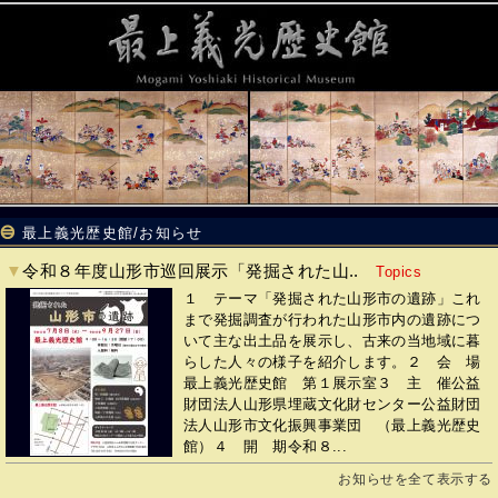
最上義光歴史館/お知らせ
▼
令和８年度山形市巡回展示「発掘された山..
Topics
１ テーマ「発掘された山形市の遺跡」これ
まで発掘調査が行われた山形市内の遺跡につ
いて主な出土品を展示し、古来の当地域に暮
らした人々の様子を紹介します。２ 会 場
最上義光歴史館 第１展示室３ 主 催公益
財団法人山形県埋蔵文化財センター公益財団
法人山形市文化振興事業団 （最上義光歴史
館）４ 開 期令和８...
お知らせを全て表示する