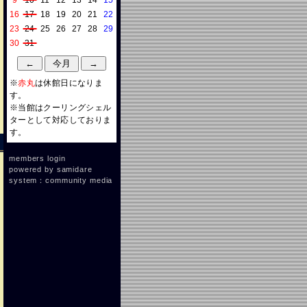
9
10
11
12
13
14
15
16
17
18
19
20
21
22
23
24
25
26
27
28
29
30
31
※
赤丸
は休館日になりま
す。
※当館はクーリングシェル
ターとして対応しておりま
す。
members login
powered by
samidare
system：community media