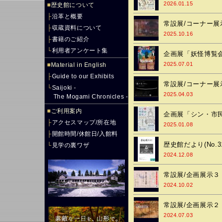
2026.01.15
■
歴史館について
├
沿革と概要
常設展/コーナー展示２
├
収蔵資料について
2025.10.16
├
書籍のご紹介
└
利用者アンケート集
企画展「妖怪博覧
2025.07.01
■
Material in English
├
Guide to our Exhibits
常設展/コーナー展示１ 
└
Saijoki -
2025.04.03
The Mogami Chronicles -
■
ご利用案内
企画展「シン・市民
├
アクセスマップ/所在地
2025.01.08
├
開館時間/休館日/入館料
歴史館だより(No.3
└
見学の裏ワザ
2024.12.08
常設展/企画展示３
2024.10.02
常設展/企画展示２
2024.07.03