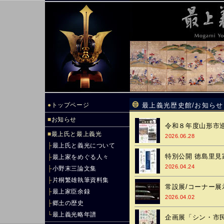
●
トップページ
最上義光歴史館/お知らせ
■
お知らせ
令和８年度山形市
■
最上氏と最上義光
2026.06.28
├
最上氏と義光について
特別公開 徳島里
├
最上家をめぐる人々
2026.04.24
├
小野末三論文集
├
片桐繁雄執筆資料集
常設展/コーナー展示１ 
├
最上家臣余録
2026.04.02
├
郷土の歴史
└
最上義光略年譜
企画展「シン・市民