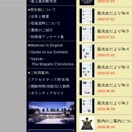
└
最上義光略年譜
2026.07.03
■
歴史館について
義光会だより№６
├
沿革と概要
2026.07.02
├
収蔵資料について
├
書籍のご紹介
義光会だより№５
└
利用者アンケート集
2026.07.02
■
Material in English
義光会だより№４
├
Guide to our Exhibits
2026.07.02
└
Saijoki -
The Mogami Chronicles -
義光会だより№３
■
ご利用案内
2026.07.02
├
アクセスマップ/所在地
義光会だより№２
├
開館時間/休館日/入館料
2026.06.30
└
ボランティアガイド
義光会だより№１
2026.06.30
館内のご案内につ
2026.06.30