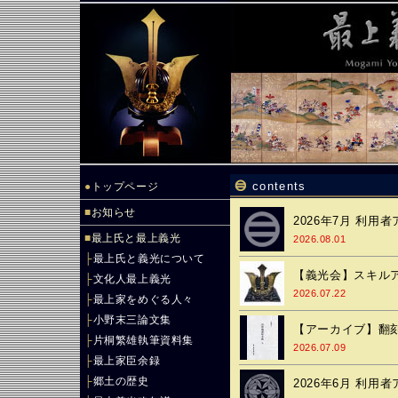
contents
●
トップページ
■
お知らせ
2026年7月 利用
■
最上氏と最上義光
2026.08.01
├
最上氏と義光について
【義光会】スキルアッ
├
文化人最上義光
2026.07.22
├
最上家をめぐる人々
├
小野末三論文集
【アーカイブ】翻
├
片桐繁雄執筆資料集
2026.07.09
├
最上家臣余録
├
郷土の歴史
2026年6月 利用