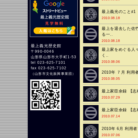
最上義光のこと♯1
2010.08.18
最上を退去した佐
る一..
2010.08.18
最上義光歴史館
最上家をめぐる人々
〒990-0046
く..
山形県山形市大手町1-53
2010.08.06
tel 023-625-7101
fax 023-625-7102
2010年 ７月 利
（
山形市文化振興事業団
）
2010.08.05
最上家臣余録 【志
2010.07.29
最上家臣余録 【志
2010.07.14
2010年 6月 利
2010.07.06