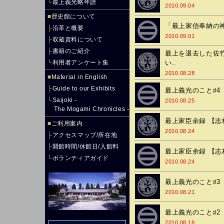
└
最上義光略年譜
2010.09.04
■
歴史館について
「最上家信奉納の
├
沿革と概要
2010.09.01
├
収蔵資料について
├
書籍のご紹介
最上を退去した佐竹
└
利用者アンケート集
い..
2010.08.28
■
Material in English
├
Guide to our Exhibits
最上義光のこと♯4
└
Saijoki -
2010.08.25
The Mogami Chronicles -
最上家臣余録 【志
■
ご利用案内
2010.08.24
├
アクセスマップ/所在地
├
開館時間/休館日/入館料
最上家臣余録 【志
└
ボランティアガイド
2010.08.24
最上義光のこと♯3
2010.08.21
最上義光のこと♯2
2010.08.18