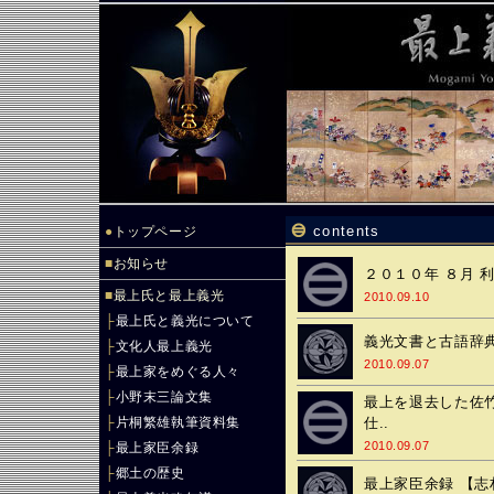
contents
●
トップページ
■
お知らせ
２０１０年 ８月 
■
最上氏と最上義光
2010.09.10
├
最上氏と義光について
義光文書と古語辞
├
文化人最上義光
2010.09.07
├
最上家をめぐる人々
├
小野末三論文集
最上を退去した佐竹
├
片桐繁雄執筆資料集
仕..
2010.09.07
├
最上家臣余録
├
郷土の歴史
最上家臣余録 【志