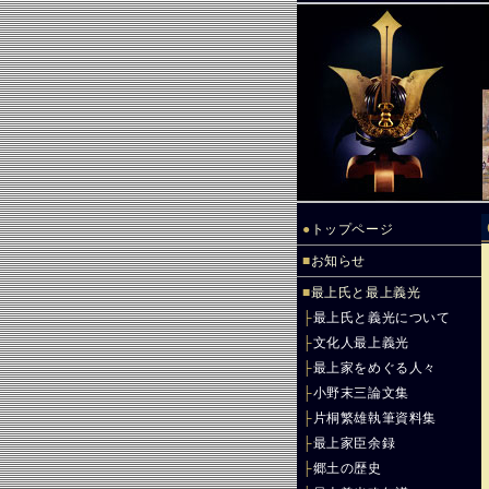
●
トップページ
■
お知らせ
■
最上氏と最上義光
├
最上氏と義光について
├
文化人最上義光
├
最上家をめぐる人々
├
小野末三論文集
├
片桐繁雄執筆資料集
├
最上家臣余録
├
郷土の歴史