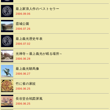
最上家浪人作のベストセラー
2006.09.06
霞城公園
2006.07.26
最上義光歴史年表
2006.07.02
光禅寺～最上義光が眠る場所～
2006.06.28
最上義光騎馬像
2006.06.27
竹に雀の家紋
2006.06.25
長谷堂合戦図屏風
2006.06.25