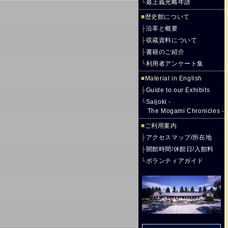
└
最上義光略年譜
■
歴史館について
├
沿革と概要
├
収蔵資料について
├
書籍のご紹介
└
利用者アンケート集
■
Material in English
├
Guide to our Exhibits
└
Saijoki -
The Mogami Chronicles -
■
ご利用案内
├
アクセスマップ/所在地
├
開館時間/休館日/入館料
└
ボランティアガイド