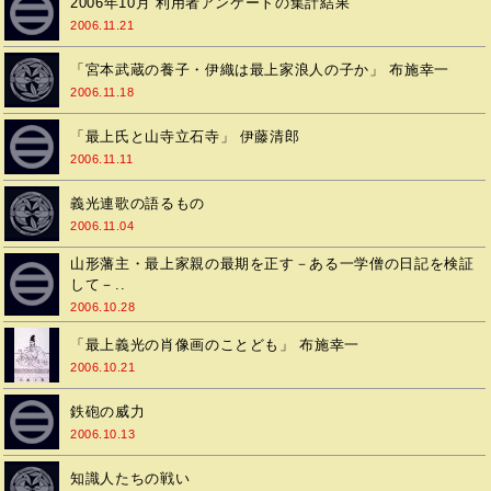
2006年10月 利用者アンケートの集計結果
2006.11.21
「宮本武蔵の養子・伊織は最上家浪人の子か」 布施幸一
2006.11.18
「最上氏と山寺立石寺」 伊藤清郎
2006.11.11
義光連歌の語るもの
2006.11.04
山形藩主・最上家親の最期を正す－ある一学僧の日記を検証
して－..
2006.10.28
「最上義光の肖像画のことども」 布施幸一
2006.10.21
鉄砲の威力
2006.10.13
知識人たちの戦い