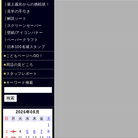
├
最上義光からの挑戦状！
├
見学の手引き
├
解説シート
├
スクリーンセーバー
├
壁紙/アイコンバナー
├
ペーパークラフト
└
日本100名城スタンプ
■
こどもページへGO！
■
周辺の見どころ
■
スタッフレポート
■
キーワード検索
2026年08月
日
月
火
水
木
金
土
1
2
3
4
5
6
7
8