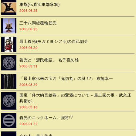
軍旗(伝直江軍部隊旗)
2006.06.25
三十八間総覆輪筋兜
2006.06.25
最上義光(モガミヨシアキ)の自己紹介
2006.06.20
義光と「源氏物語」 名子喜久雄
2006.03.31
「最上家伝来の宝刀『鬼切丸』の謎 !?」 布施幸一
2006.03.29
国宝「伴大納言絵巻」の変遷について－最上家の臣・武久庄
兵衛が..
2006.03.16
義光のニックネーム…虎将!?
2006.01.22