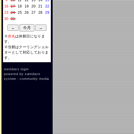
9
10
11
12
13
14
15
16
17
18
19
20
21
22
23
24
25
26
27
28
29
30
31
※
赤丸
は休館日になりま
す。
※当館はクーリングシェル
ターとして対応しておりま
す。
members login
powered by
samidare
system：community media