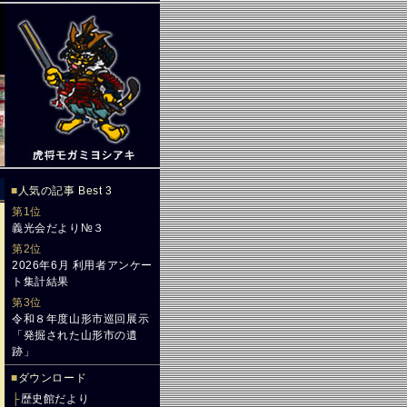
■
人気の記事 Best 3
第1位
義光会だより№３
第2位
2026年6月 利用者アンケー
ト集計結果
第3位
令和８年度山形市巡回展示
「発掘された山形市の遺
跡」
■
ダウンロード
├
歴史館だより