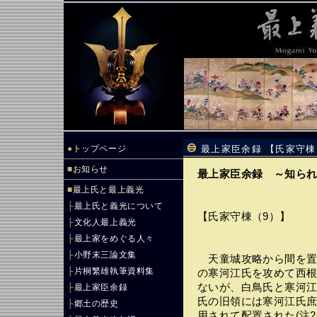
●
トップページ
最上家臣余録 【氏家守棟
■
お知らせ
最上家臣余録 ～知ら
■
最上氏と最上義光
├
最上氏と義光について
【氏家守棟（9）】
├
文化人最上義光
├
最上家をめぐる人々
├
小野末三論文集
天童城攻略から間を置
├
片桐繁雄執筆資料集
の寒河江氏を攻めて西
ないが、白鳥氏と寒河
├
最上家臣余録
氏の旧領には寒河江氏
├
郷土の歴史
用されて配置された(注