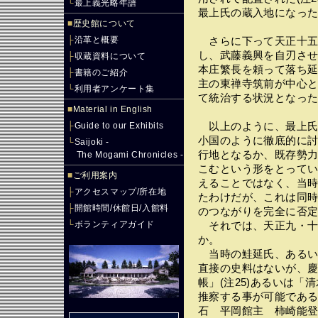
└
最上義光略年譜
最上氏の蔵入地になったと
■
歴史館について
├
沿革と概要
さらに下って天正十五(
し、武藤義興を自刃さ
├
収蔵資料について
本庄繁長を頼って落ち
├
書籍のご紹介
主の東禅寺筑前が中心
└
利用者アンケート集
て統治する状況となっ
■
Material in English
├
Guide to our Exhibits
以上のように、最上氏
小国のように徹底的に
└
Saijoki -
行地となるか、既存勢
The Mogami Chronicles -
こむという形をとって
■
ご利用案内
えることではなく、当
├
アクセスマップ/所在地
たわけだが、これは同
├
開館時間/休館日/入館料
のつながりを完全に否
└
ボランティアガイド
それでは、天正九・十
か。
当時の鮭延氏、あるい
直接の史料はないが、
帳」(注25)あるいは「
推察する事が可能であ
石 平岡館主 柿崎能