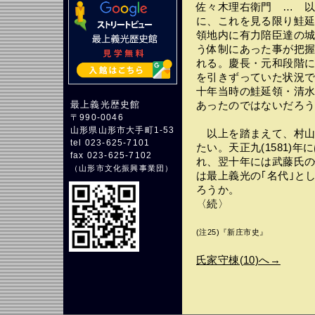
佐々木理右衛門 … 
に、これを見る限り鮭
領地内に有力陪臣達の
う体制にあった事が把
れる。慶長・元和段階
を引きずっていた状況
十年当時の鮭延領・清
最上義光歴史館
あったのではないだろ
〒990-0046
山形県山形市大手町1-53
以上を踏まえて、村山
tel 023-625-7101
たい。天正九(1581)
fax 023-625-7102
れ、翌十年には武藤氏
（
山形市文化振興事業団
）
は最上義光の｢名代｣と
ろうか。
〈続〉
(注25)『新庄市史』
氏家守棟(10)へ→