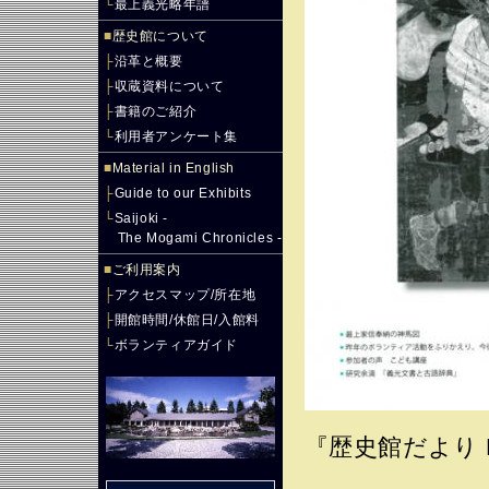
└
最上義光略年譜
■
歴史館について
├
沿革と概要
├
収蔵資料について
├
書籍のご紹介
└
利用者アンケート集
■
Material in English
├
Guide to our Exhibits
└
Saijoki -
The Mogami Chronicles -
■
ご利用案内
├
アクセスマップ/所在地
├
開館時間/休館日/入館料
└
ボランティアガイド
『歴史館だより N