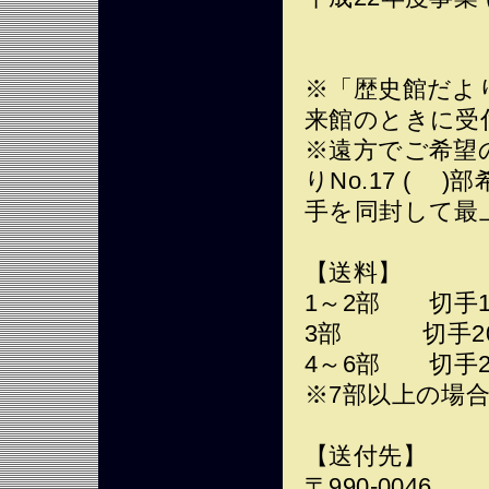
※「歴史館だよ
来館のときに受
※遠方でご希望
りNo.17 (
手を同封して最
【送料】
1～2部 切手1
3部 切手20
4～6部 切手2
※7部以上の場
【送付先】
〒990-0046