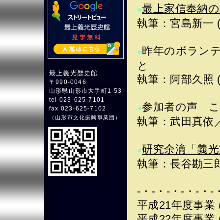
最上家信奉納の
●
執筆：宮島新一 
昨年のボラン
●
と
最上義光歴史館
執筆：阿部久照 
〒990-0046
山形県山形市大手町1-53
tel 023-625-7101
参加者の声
●
fax 023-625-7102
（
山形市文化振興事業団
）
執筆：武田真依
研究余滴「義光
●
執筆：長谷勘三
-・-・-・-・-・-
平成21年度事業 
平成22年度事業 