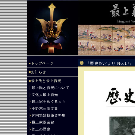
●
トップページ
『歴史館だより No.17』
■
お知らせ
■
最上氏と最上義光
├
最上氏と義光について
├
文化人最上義光
├
最上家をめぐる人々
├
小野末三論文集
├
片桐繁雄執筆資料集
├
最上家臣余録
├
郷土の歴史