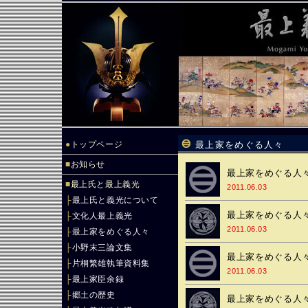
●
トップページ
最上家をめぐる人々
■
お知らせ
最上家をめぐる人々
■
最上氏と最上義光
2011.06.03
├
最上氏と義光について
最上家をめぐる人々
├
文化人最上義光
2011.06.03
├
最上家をめぐる人々
├
小野末三論文集
最上家をめぐる人々
├
片桐繁雄執筆資料集
2011.06.03
├
最上家臣余録
├
郷土の歴史
最上家をめぐる人々