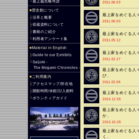
└
最上義光略年譜
2011.06.03
■
歴史館について
最上家をめぐる人々
├
沿革と概要
2011.06.03
├
収蔵資料について
├
書籍のご紹介
最上家をめぐる人々
└
利用者アンケート集
2011.05.12
■
Material in English
最上家をめぐる人々
├
Guide to our Exhibits
2011.02.27
└
Saijoki -
The Mogami Chronicles -
最上家をめぐる人々
び..
■
ご利用案内
2011.02.06
├
アクセスマップ/所在地
├
開館時間/休館日/入館料
最上家をめぐる人々
└
ボランティアガイド
2010.12.05
最上家をめぐる人々
か..
2010.10.28
最上家をめぐる人々
く..