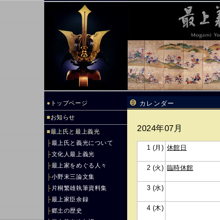
●
トップページ
カレンダー
■
お知らせ
2024年07月
■
最上氏と最上義光
├
最上氏と義光について
1 (月)
休館日
├
文化人最上義光
├
最上家をめぐる人々
2 (火)
臨時休館
├
小野末三論文集
3 (水)
├
片桐繁雄執筆資料集
├
最上家臣余録
4 (木)
├
郷土の歴史