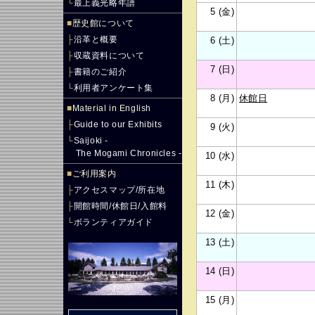
└
最上義光略年譜
5 (金)
■
歴史館について
├
沿革と概要
6 (土)
├
収蔵資料について
7 (日)
├
書籍のご紹介
└
利用者アンケート集
8 (月)
休館日
■
Material in English
├
Guide to our Exhibits
9 (火)
└
Saijoki -
The Mogami Chronicles -
10 (水)
■
ご利用案内
11 (木)
├
アクセスマップ/所在地
├
開館時間/休館日/入館料
12 (金)
└
ボランティアガイド
13 (土)
14 (日)
15 (月)