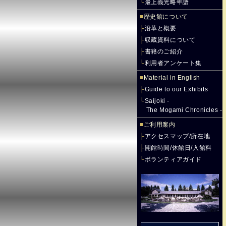
└
最上義光略年譜
■
歴史館について
├
沿革と概要
├
収蔵資料について
├
書籍のご紹介
└
利用者アンケート集
■
Material in English
├
Guide to our Exhibits
└
Saijoki -
The Mogami Chronicles -
■
ご利用案内
├
アクセスマップ/所在地
├
開館時間/休館日/入館料
└
ボランティアガイド