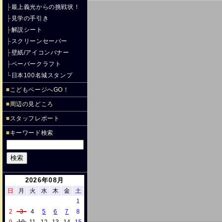
├
最上義光からの挑戦状！
├
見学の手引き
├
解説シート
├
スクリーンセーバー
├
壁紙/アイコンバナー
├
ペーパークラフト
└
日本100名城スタンプ
■
こどもページへGO！
■
周辺の見どころ
■
スタッフレポート
■
キーワード検索
2026年08月
日
月
火
水
木
金
土
1
2
3
4
5
6
7
8