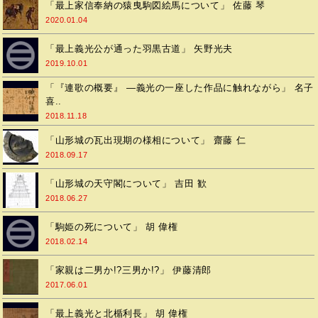
「最上家信奉納の猿曳駒図絵馬について」 佐藤 琴
2020.01.04
「最上義光公が通った羽黒古道」 矢野光夫
2019.10.01
「『連歌の概要』 ―義光の一座した作品に触れながら」 名子
喜..
2018.11.18
「山形城の瓦出現期の様相について」 齋藤 仁
2018.09.17
「山形城の天守閣について」 吉田 歓
2018.06.27
「駒姫の死について」 胡 偉権
2018.02.14
「家親は二男か!?三男か!?」 伊藤清郎
2017.06.01
「最上義光と北楯利長」 胡 偉権