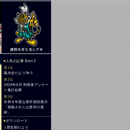
■
人気の記事 Best 3
第1位
義光会だより№３
第2位
2026年6月 利用者アンケー
ト集計結果
第3位
令和８年度山形市巡回展示
「発掘された山形市の遺
跡」
■
ダウンロード
├
歴史館だより