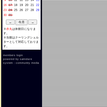
9
10
11
12
13
14
15
16
17
18
19
20
21
22
23
24
25
26
27
28
29
30
31
※
赤丸
は休館日になりま
す。
※当館はクーリングシェル
ターとして対応しておりま
す。
members login
powered by
samidare
system：community media