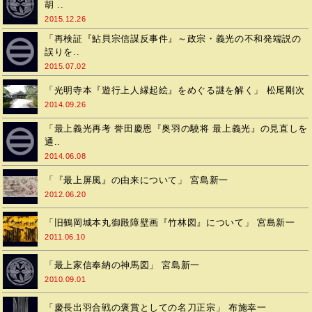
胡 ..
2015.12.26
「再検証『鮎貝宗信謀反事件』～政宗・義光の不和発端説の
誤りを..
2015.07.02
「光明寺本『遊行上人縁起絵』をめぐる謎を解く」 松尾剛次
2014.09.26
「最上義光再考 誉田慶恩『奥羽の驍将 最上義光』の見直しを
通..
2014.06.08
「『最上屏風』の由来について」 宮島新一
2012.06.20
「旧鶴岡城本丸御殿障壁画『竹林図』について」 宮島新一
2011.06.10
「最上家信奉納の神馬図」 宮島新一
2010.09.01
「慶長出羽合戦の褒賞としての名刀正宗」 布施幸一