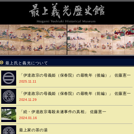
最上氏と義光について
「伊達政宗の母義姫（保春院）の最晩年（後編）」 佐藤憲一
2025.11.11
「伊達政宗の母義姫（保春院）の最晩年（前編）」 佐藤憲一
2024.11.29
「続・伊達政宗毒殺未遂事件の真相」 佐藤憲一
2024.01.16
最上家の茶の湯