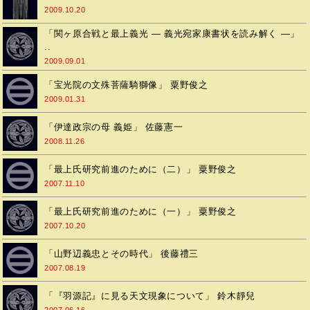
2009.10.20
「関ヶ原合戦と最上義光 ― 義光宛家康書状を読み解く ―」
..
2009.09.01
「宝光院の文殊菩薩騎獅像」 粟野俊之
2009.01.31
「伊達政宗の母 義姫」 佐藤憲一
2008.11.26
「最上氏研究前進のために（二）」 粟野俊之
2007.11.10
「最上氏研究前進のために（一）」 粟野俊之
2007.10.20
「山野辺義忠とその時代」 後藤禮三
2007.08.19
「『羽源記』に見る天文現象について」 鈴木靜兒