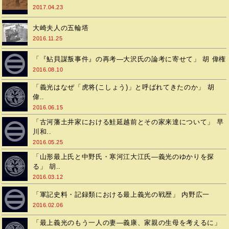
2017.04.23
大崎夫人の五輪塔
2016.11.25
「『鮎貝謀叛事件』の再考―大沢氏の論考に寄せて」 胡 偉権
2016.08.10
「義光はなぜ「虎将(こしょう)」と呼ばれてきたのか」 胡
偉..
2016.06.15
「古河藩土井家における鮭延越前とその家来達について」 早
川和..
2016.05.25
「山形最上氏と中野氏・寒河江大江氏―義光のゆかりを探
る」 胡..
2016.03.12
「軍記史料・記録類における最上義光の戦歴」 内野広一
2016.02.06
「最上義光のもう一人の妻―義康、家親の生母を考えるに」