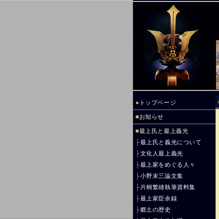
●
トップページ
■
お知らせ
■
最上氏と最上義光
├
最上氏と義光について
├
文化人最上義光
├
最上家をめぐる人々
├
小野末三論文集
├
片桐繁雄執筆資料集
├
最上家臣余録
├
郷土の歴史