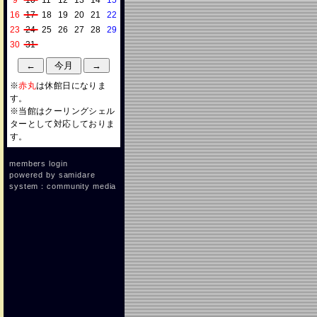
9
10
11
12
13
14
15
16
17
18
19
20
21
22
23
24
25
26
27
28
29
30
31
※
赤丸
は休館日になりま
す。
※当館はクーリングシェル
ターとして対応しておりま
す。
members login
powered by
samidare
system：community media