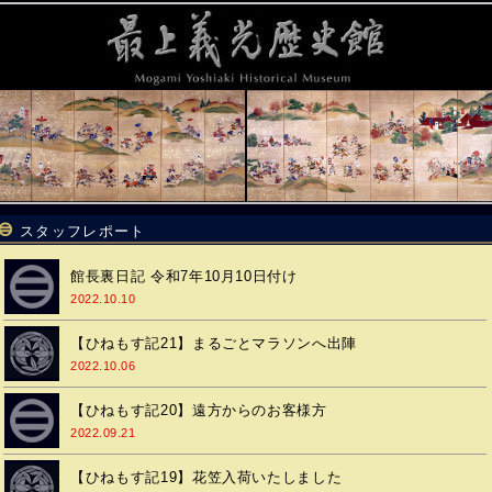
スタッフレポート
館長裏日記 令和7年10月10日付け
2022.10.10
【ひねもす記21】まるごとマラソンへ出陣
2022.10.06
【ひねもす記20】遠方からのお客様方
2022.09.21
【ひねもす記19】花笠入荷いたしました