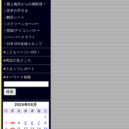
├
最上義光からの挑戦状！
├
見学の手引き
├
解説シート
├
スクリーンセーバー
├
壁紙/アイコンバナー
├
ペーパークラフト
└
日本100名城スタンプ
■
こどもページへGO！
■
周辺の見どころ
■
スタッフレポート
■
キーワード検索
2026年08月
日
月
火
水
木
金
土
1
2
3
4
5
6
7
8