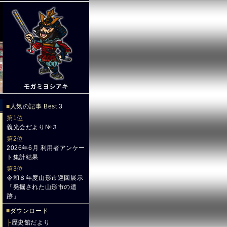
■
人気の記事 Best 3
第1位
義光会だより№３
第2位
2026年6月 利用者アンケー
ト集計結果
第3位
令和８年度山形市巡回展示
「発掘された山形市の遺
跡」
■
ダウンロード
├
歴史館だより