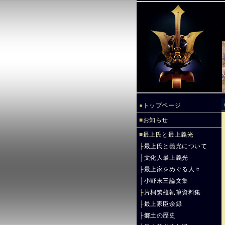
●
トップページ
■
お知らせ
■
最上氏と最上義光
├
最上氏と義光について
├
文化人最上義光
├
最上家をめぐる人々
├
小野末三論文集
├
片桐繁雄執筆資料集
├
最上家臣余録
├
郷土の歴史