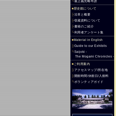
└
最上義光略年譜
■
歴史館について
├
沿革と概要
├
収蔵資料について
├
書籍のご紹介
└
利用者アンケート集
■
Material in English
├
Guide to our Exhibits
└
Saijoki -
The Mogami Chronicles -
■
ご利用案内
├
アクセスマップ/所在地
├
開館時間/休館日/入館料
└
ボランティアガイド