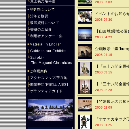
└
最上義光略年譜
2008.07.03
■
歴史館について
イベントのお知ら
├
沿革と概要
2008.04.30
├
収蔵資料について
├
書籍のご紹介
【山形城(霞城公園)
└
利用者アンケート集
2008.04.23
■
Material in English
企画展示「鐵[kuro
├
Guide to our Exhibits
2008.04.15
└
Saijoki -
The Mogami Chronicles -
【「三十八間金覆輪
■
ご利用案内
2008.03.15
├
アクセスマップ/所在地
【「三十八間金覆
├
開館時間/休館日/入館料
2008.02.28
└
ボランティアガイド
【特別展示のお知
2008.02.09
「ナオエカネツグ(直
2008.01.25