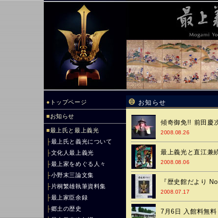
●
トップページ
お知らせ
■
お知らせ
傾奇御免!! 前田慶
■
最上氏と最上義光
2008.08.26
├
最上氏と義光について
最上義光と直江兼続
├
文化人最上義光
2008.08.06
├
最上家をめぐる人々
├
小野末三論文集
『歴史館だより No.
├
片桐繁雄執筆資料集
2008.07.17
├
最上家臣余録
├
郷土の歴史
7月6日 入館料無料