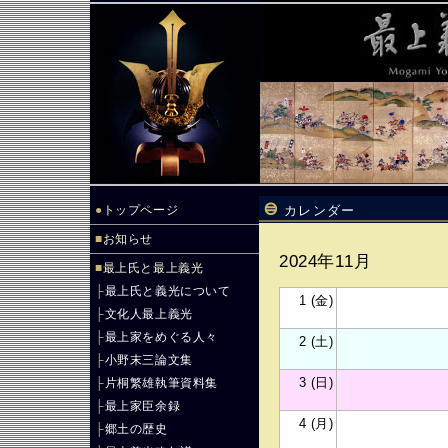
●
トップページ
カレンダー
■
お知らせ
2024年11月
■
最上氏と最上義光
├
最上氏と義光について
1 (金)
├
文化人最上義光
├
最上家をめぐる人々
2 (土)
├
小野末三論文集
3 (日)
├
片桐繁雄執筆資料集
├
最上家臣余録
4 (月)
├
郷土の歴史