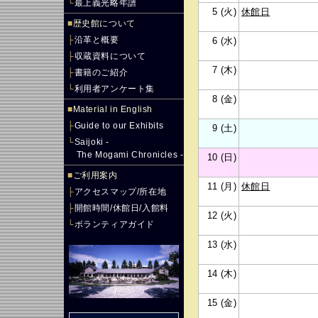
└
最上義光略年譜
5 (火)
休館日
■
歴史館について
├
沿革と概要
6 (水)
├
収蔵資料について
7 (木)
├
書籍のご紹介
└
利用者アンケート集
8 (金)
■
Material in English
├
Guide to our Exhibits
9 (土)
└
Saijoki -
The Mogami Chronicles -
10 (日)
■
ご利用案内
11 (月)
休館日
├
アクセスマップ/所在地
├
開館時間/休館日/入館料
12 (火)
└
ボランティアガイド
13 (水)
14 (木)
15 (金)