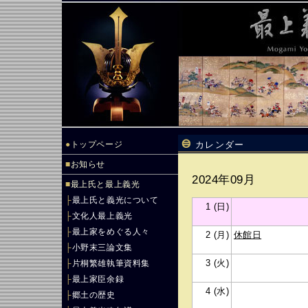
●
トップページ
カレンダー
■
お知らせ
2024年09月
■
最上氏と最上義光
├
最上氏と義光について
1 (日)
├
文化人最上義光
├
最上家をめぐる人々
2 (月)
休館日
├
小野末三論文集
3 (火)
├
片桐繁雄執筆資料集
├
最上家臣余録
4 (水)
├
郷土の歴史