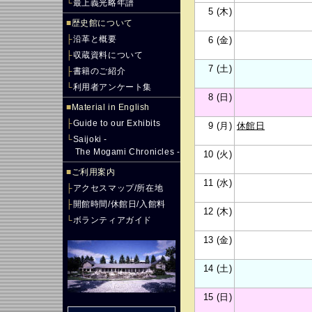
└
最上義光略年譜
5 (木)
■
歴史館について
├
沿革と概要
6 (金)
├
収蔵資料について
7 (土)
├
書籍のご紹介
└
利用者アンケート集
8 (日)
■
Material in English
├
Guide to our Exhibits
9 (月)
休館日
└
Saijoki -
The Mogami Chronicles -
10 (火)
■
ご利用案内
11 (水)
├
アクセスマップ/所在地
├
開館時間/休館日/入館料
12 (木)
└
ボランティアガイド
13 (金)
14 (土)
15 (日)