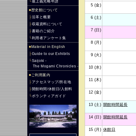
└
最上義光略年譜
5 (金)
■
歴史館について
├
沿革と概要
6 (土)
├
収蔵資料について
7 (日)
├
書籍のご紹介
└
利用者アンケート集
8 (月)
■
Material in English
├
Guide to our Exhibits
9 (火)
└
Saijoki -
The Mogami Chronicles -
10 (水)
■
ご利用案内
11 (木)
├
アクセスマップ/所在地
├
開館時間/休館日/入館料
12 (金)
└
ボランティアガイド
13 (土)
開館時間延長
14 (日)
開館時間延長
15 (月)
休館日