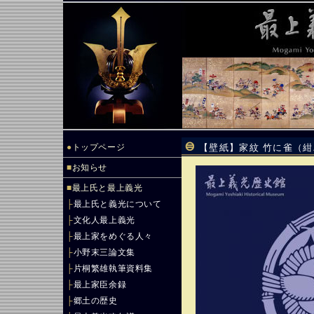
●
トップページ
【壁紙】家紋 竹に雀（
■
お知らせ
■
最上氏と最上義光
├
最上氏と義光について
├
文化人最上義光
├
最上家をめぐる人々
├
小野末三論文集
├
片桐繁雄執筆資料集
├
最上家臣余録
├
郷土の歴史