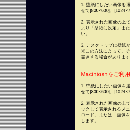
1. 壁紙にしたい画像
せて[800×600]、[1
2. 表示された画像の
より「壁紙に設定」ま
い。
3. デスクトップに壁紙
※この方法によって、
書きする場合がありま
Macintoshをご利
1. 壁紙にしたい画像
せて[800×600]、[1
2. 表示された画像の
ックして表示されるメ
ロード」または「画像
します。