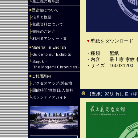
└
最上義光略年譜
■
歴史館について
├
沿革と概要
├
収蔵資料について
├
書籍のご紹介
└
利用者アンケート集
▼
壁紙をダウンロード
■
Material in English
・種類 壁紙
├
Guide to our Exhibits
・内容 最上家 家紋 
└
Saijoki -
・サイズ 1600×1200
The Mogami Chronicles -
■
ご利用案内
├
アクセスマップ/所在地
├
開館時間/休館日/入館料
【壁紙】家紋 竹に雀（
└
ボランティアガイド