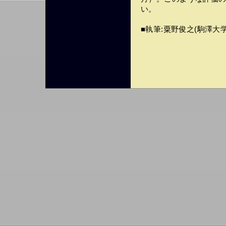
い。
■執筆:粟野俊之(駒澤大