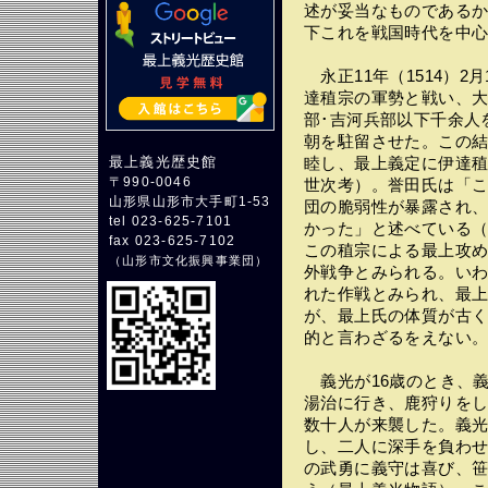
述が妥当なものである
下これを戦国時代を中
永正11年（1514）2
達稙宗の軍勢と戦い、大
部･吉河兵部以下千余人
朝を駐留させた。この結
最上義光歴史館
睦し、最上義定に伊達
〒990-0046
世次考）。誉田氏は「
山形県山形市大手町1-53
団の脆弱性が暴露され
tel 023-625-7101
かった」と述べている
fax 023-625-7102
この稙宗による最上攻
（
山形市文化振興事業団
）
外戦争とみられる。い
れた作戦とみられ、最
が、最上氏の体質が古
的と言わざるをえない
義光が16歳のとき、義
湯治に行き、鹿狩りを
数十人が来襲した。義
し、二人に深手を負わ
の武勇に義守は喜び、