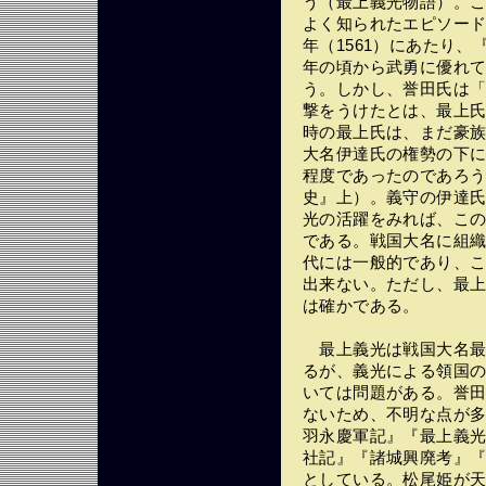
う（最上義光物語）。
よく知られたエピソード
年（1561）にあたり
年の頃から武勇に優れ
う。しかし、誉田氏は
撃をうけたとは、最上
時の最上氏は、まだ豪
大名伊達氏の権勢の下
程度であったのであろ
史』上）。義守の伊達
光の活躍をみれば、こ
である。戦国大名に組
代には一般的であり、
出来ない。ただし、最
は確かである。
最上義光は戦国大名最
るが、義光による領国
いては問題がある。誉
ないため、不明な点が
羽永慶軍記』『最上義光
社記』『諸城興廃考』『
としている。松尾姫が天