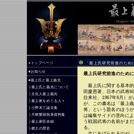
●
トップページ
「最上氏研究前進のため
■
お知らせ
最上氏研究前進のため
■
最上氏と最上義光
最上氏に関する基本的
├
最上氏と義光について
田慶恩著、日本の武将6
├
文化人最上義光
往来社、1967年6月
├
最上家をめぐる人々
が、この書名は「最上
├
小野末三論文集
将」という題名のほう
├
片桐繁雄執筆資料集
は編集サイドの意向に
う戦国武将の名前がま
├
最上家臣余録
る。
├
郷土の歴史
次にあげられるのが、