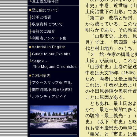
└
最上義光略年譜
市史』中巻、近世編（山
■
歴史館について
上氏治世下の山形」で
├
沿革と概要
「第二節 改易と転封
から成っている。この
├
収蔵資料について
明らかであり、その執
├
書籍のご紹介
『山形市史』上巻、原始
└
利用者アンケート集
月）では、「第四章 
■
Material in English
代と村山地方」のうち
├
Guide to our Exhibits
「３ 館･在家の構造と
上氏」が該当し、これ
└
Saijoki -
『山形市史』上巻の記述は
The Mogami Chronicles -
中巻は天文15年（154
■
ご利用案内
ため、両者には最上義
├
アクセスマップ/所在地
これは、中巻が上巻より
├
開館時間/休館日/入館料
の小田原参陣や奥羽仕
└
ボランティアガイド
ことに原因がある。
ともあれ、最上氏およ
かで、最も一般的で多
の驍将－最上義光－』
史』（以下『市史』と
れも誉田慶恩氏の執筆
『義光』と『市史』は