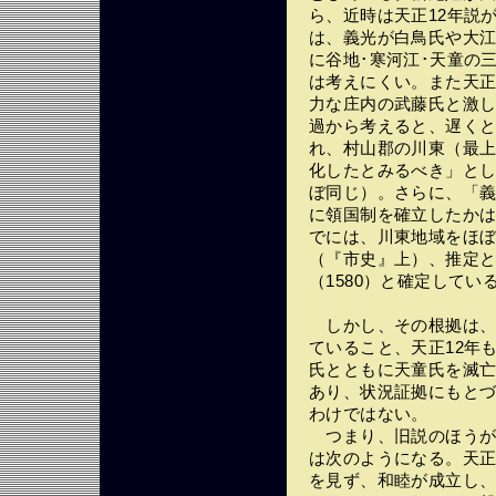
ら、近時は天正12年説
は、義光が白鳥氏や大
に谷地･寒河江･天童の
は考えにくい。また天
力な庄内の武藤氏と激
過から考えると、遅くと
れ、村山郡の川東（最
化したとみるべき」と
ぼ同じ）。さらに、「
に領国制を確立したかは
でには、川東地域をほ
（『市史』上）、推定と
（1580）と確定してい
しかし、その根拠は、
ていること、天正12年
氏とともに天童氏を滅
あり、状況証拠にもと
わけではない。
つまり、旧説のほうが
は次のようになる。天正
を見ず、和睦が成立し