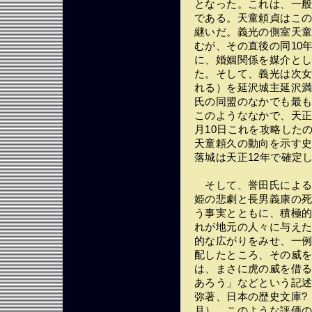
となった。これは、一
である。天童頼貞はこ
継いだ。義光の側室天童
むが、その直後の同10年
に、婚姻関係を媒介とし
た。そして、義光は次
れる）を延沢城主延沢
氏の同盟のなかでも最
このようななかで、天正
月10日これを攻略した
天童頼久の動向を示す
落城は天正12年で確定
そして、誉田氏による
姫の悲劇と長男義康の
う事実とともに、積極
れが地元の人々に与え
的な広がりをみせ、一
配したところ、その威
は、まさに虎の威を借
あろう」などという記
弥著、日本の歴史文庫?
月）。このような評価