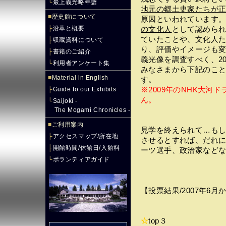
└
最上義光略年譜
地元の郷土史家たちが
■
歴史館について
原因といわれています
├
沿革と概要
の文化人
として認めら
ていたことや、文化人
├
収蔵資料について
り、評価やイメージも
├
書籍のご紹介
義光像を調査すべく、2
└
利用者アンケート集
みなさまから下記のこ
■
Material in English
す。
├
Guide to our Exhibits
※2009年のNHK大河
ん。
└
Saijoki -
The Mogami Chronicles -
■
ご利用案内
見学を終えられて…も
├
アクセスマップ/所在地
させるとすれば、だれに
├
開館時間/休館日/入館料
ーツ選手、政治家などな
└
ボランティアガイド
【投票結果/2007年6月
☆
top３