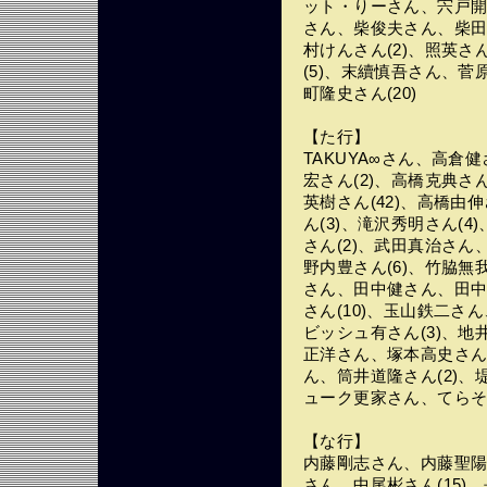
ット・りーさん、宍戸開さ
さん、柴俊夫さん、柴田恭
村けんさん(2)、照英さ
(5)、末續慎吾さん、菅原
町隆史さん(20)
【た行】
TAKUYA∞さん、高倉健
宏さん(2)、高橋克典さ
英樹さん(42)、高橋由
ん(3)、滝沢秀明さん(
さん(2)、武田真治さん
野内豊さん(6)、竹脇無
さん、田中健さん、田中
さん(10)、玉山鉄二
ビッシュ有さん(3)、地
正洋さん、塚本高史さん
ん、筒井道隆さん(2)、堤
ューク更家さん、てらそ
【な行】
内藤剛志さん、内藤聖陽さ
さん、中尾彬さん(15)、