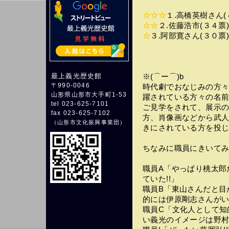
☆☆☆
１.高橋英樹さん(
☆☆
２.佐藤浩市(３４票
☆
３.阿部寛さん(３０票
最上義光歴史館
※(⌒ー⌒)b
〒990-0046
時代劇でおなじみの方
山形県山形市大手町1-53
躍されている方々の名
tel 023-625-7101
ご見学をされて、展示
fax 023-625-7102
方、肖像画などから武
（
山形市文化振興事業団
）
きにされている方を投
ちなみに職員にきいて
職員A「やっぱり桃太郎
ていた!!」
職員B「東山さんだと目
的には伊原剛志さんがいい
職員C「文化人として知
い義光のイメージは野村