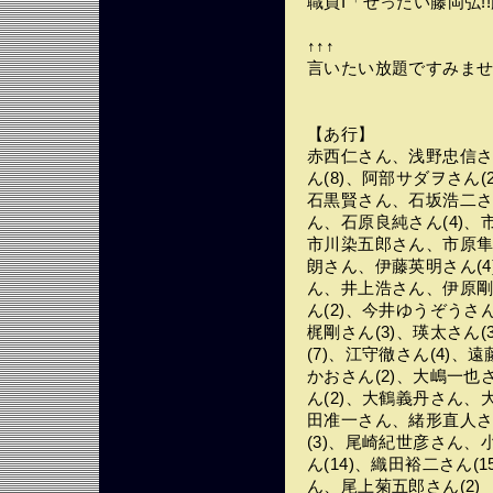
職員I「ぜったい藤岡弘!
↑↑↑
言いたい放題ですみませ
【あ行】
赤西仁さん、浅野忠信さん
ん(8)、阿部サダヲさん(
石黒賢さん、石坂浩二さ
ん、石原良純さん(4)、
市川染五郎さん、市原隼
朗さん、伊藤英明さん(4
ん、井上浩さん、伊原剛
ん(2)、今井ゆうぞう
梶剛さん(3)、瑛太さん(
(7)、江守徹さん(4)、
かおさん(2)、大嶋一也
ん(2)、大鶴義丹さん
田准一さん、緒形直人さ
(3)、尾崎紀世彦さん、
ん(14)、織田裕二さん
ん、尾上菊五郎さん(2)