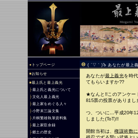
●
トップページ
( ´▽｀)Ъ あなたが
■
お知らせ
あなたが
最上義光
を時
てもらいますか??
■
最上氏と最上義光
├
最上氏と義光について
★なんと!!このアンケート
├
文化人最上義光
815票の投票がありまし
├
最上家をめぐる人々
├
小野末三論文集
つ、ついに…平成20年1
├
片桐繁雄執筆資料集
しました(ToT)!!
├
最上家臣余録
開館当初は、
権謀術数
├
郷土の歴史
残忍でずる賢い武将と