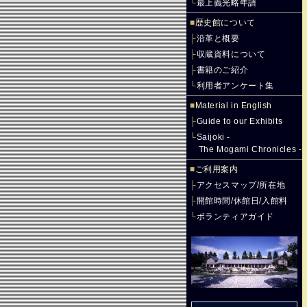
└
最上義光略年譜
■
歴史館について
├
沿革と概要
├
収蔵資料について
├
書籍のご紹介
└
利用者アンケート集
■
Material in English
├
Guide to our Exhibits
└
Saijoki -
The Mogami Chronicles -
■
ご利用案内
├
アクセスマップ/所在地
├
開館時間/休館日/入館料
└
ボランティアガイド