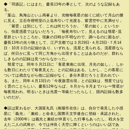
◆「羽源記」にはまた、慶長13年の事として、次のような記録もあ
る。
「葉山、鳥海山といふ両峯より、光物毎夜星の如くに続いて月山の腰
に見え、立石寺燈明堂の上迄布引いて光渡る、紫雲空中に充満せり」
「紫雲」は別にして、これは何だろうか。「星の如く」というか
ら、恒星惑星ではないだろう。「毎夜布引いて」見えるのは彗星･流
星群というところか。現象の日時が不明なので、調べるのに困るが、
慶長13年の光り物として、江戸京都では３月29日･４月23日･７月14
日・10月３日の記録があり、いずれも、流星と見られる。流星群なら
ば、何日かに亙って同じ方角から出現することはあるのだが、群れら
しきものの記録は見つからなかった。
彗星では、同年５月21日に「客星東南に出現、月光の如し」、しか
も数日にわたりて毎夜見えた、との記録はある。しかし、この客星に
ついては残念ながら他に記録がなく、多分木星だろうと言われてい
る。また、同年４月13日の「今夜旗雲出現」との記録は、彗星ではな
く雲のことらしい。慶長12年ならば、６月から９月までハレー彗星が
毎夜現われ、明るいときは光度一等級だったらしく、国内記録も数多
いのだが。
◆話は変わるが、大国富丸氏（南陽市在住）は、自分で発見した小惑
星に「義光」「兼続」と命名し国際天文学連合に登録・承認された。
去年（2000年）は義光と兼続が仲直りした行事もあったし、戦火を交
えた二人の武将が、今では仲良く天空に輝くというのはいい話であ