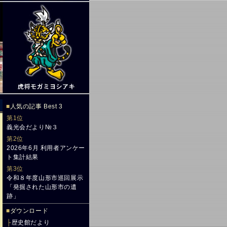
■
人気の記事 Best 3
第1位
義光会だより№３
第2位
2026年6月 利用者アンケー
ト集計結果
第3位
令和８年度山形市巡回展示
「発掘された山形市の遺
跡」
■
ダウンロード
├
歴史館だより