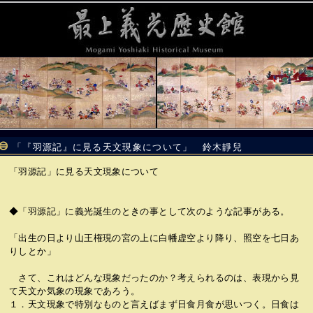
「『羽源記』に見る天文現象について」 鈴木靜兒
「羽源記」に見る天文現象について
◆「羽源記」に義光誕生のときの事として次のような記事がある。
「出生の日より山王権現の宮の上に白幡虚空より降り、照空を七日あ
りしとか」
さて、これはどんな現象だったのか？考えられるのは、表現から見
て天文か気象の現象であろう。
１．天文現象で特別なものと言えばまず日食月食が思いつく。日食は