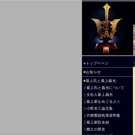
●
トップページ
■
お知らせ
■
最上氏と最上義光
├
最上氏と義光について
├
文化人最上義光
├
最上家をめぐる人々
├
小野末三論文集
├
片桐繁雄執筆資料集
├
最上家臣余録
├
郷土の歴史