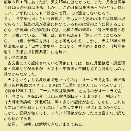
前年５月１日にあったが、天文15年にはなかった。また、月食は同年
４月16日の記録はある。しかし、この月食は事実あったかどうか疑わ
しい。いずれにしても「照空を七日」には適合しないだろう。
２．「照空を七日」という表現に、最も妥当と思われるのは彗星出現
であろう。彗星の尾が夜空に伸びているものは雲のように見えること
から、伊達貞山公治家記録では、元和２年の彗星に「俗呼テ旗雲ト称
ス」と書いている。『幡』は、意味も読みも『旗』と同じになるか
ら、「白幡」が彗星を指すことは考えられる。しかし、天文15年の彗
星出現記録は「日本天文史料」にはなく、彗星のカタログ、［彗星を
追う・広瀬古川香西共著］にも無い。
３．他の現象
古文書によく記録されている現象としては、他に月星接近・惑星現
象・流星などがあるが、天文十五年前後五年間を見ても特別なものは
見つからなかった。
天文というより気象現象で思いつくのは、オーロラである。米沢藩
家老莅戸善政(のぞきよしまさ)の「三重年表(さんじゅうねんぴょう)」
で寛永12年７月に「二十六日夜紅氣満天」とあるのがオーロラであ
り、他にも、享保15年［上山三家見聞日記・上山市史］、明治７年
［大町念佛講帳・河北町誌］等々多くの記録がある。しかし、これも
天文15年の記録というものは「日本天文史料」他にも見つからない。
しかし、記録が無くても、そういう現象がなかったとは言えない訳だ
から厄介である。
結局、「白幡」は解明できないままである。