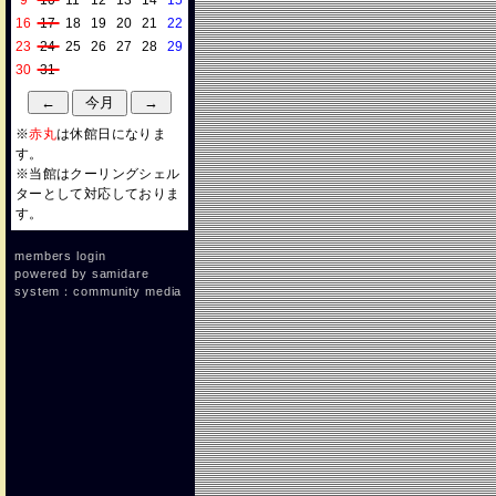
9
10
11
12
13
14
15
16
17
18
19
20
21
22
23
24
25
26
27
28
29
30
31
※
赤丸
は休館日になりま
す。
※当館はクーリングシェル
ターとして対応しておりま
す。
members login
powered by
samidare
system：community media