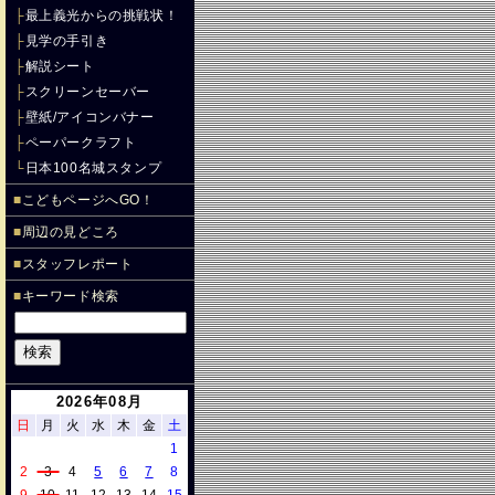
├
最上義光からの挑戦状！
├
見学の手引き
├
解説シート
├
スクリーンセーバー
├
壁紙/アイコンバナー
├
ペーパークラフト
└
日本100名城スタンプ
■
こどもページへGO！
■
周辺の見どころ
■
スタッフレポート
■
キーワード検索
2026年08月
日
月
火
水
木
金
土
1
2
3
4
5
6
7
8