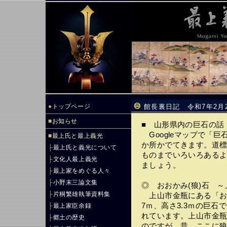
●
トップページ
館長裏日記 令和7年2月
■
お知らせ
■ 山形県内の巨石の話
Googleマップで「
■
最上氏と最上義光
か所かでてきます。道
├
最上氏と義光について
ものまでいろいろある
├
文化人最上義光
ましょう。
├
最上家をめぐる人々
├
小野末三論文集
◎ おおかみ(狼)石 
├
片桐繁雄執筆資料集
上山市金瓶にある「おお
7ｍ、高さ3.3ｍの巨
├
最上家臣余録
れています。上山市金
├
郷土の歴史
のですが、昔、ここに