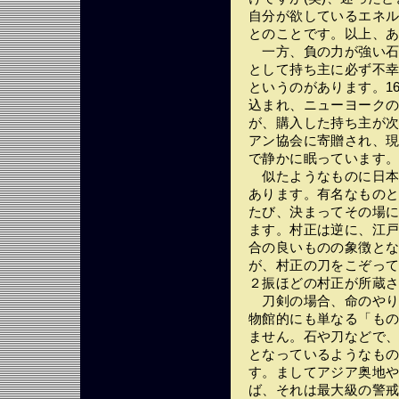
自分が欲しているエネ
とのことです。以上、
一方、負の力が強い石
として持ち主に必ず不
というのがあります。1
込まれ、ニューヨーク
が、購入した持ち主が
アン協会に寄贈され、
で静かに眠っています
似たようなものに日本
あります。有名なもの
たび、決まってその場
ます。村正は逆に、江
合の良いものの象徴と
が、村正の刀をこぞっ
２振ほどの村正が所蔵
刀剣の場合、命のやり
物館的にも単なる「も
ません。石や刀などで
となっているようなも
す。ましてアジア奥地
ば、それは最大級の警