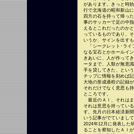
があります。きっと時
行で北海道の昭和新山に
四方の石を持って帰っ
事のサッカーで足の中
えるとこれだったのか
っているものであり、
いうか、サインを出す
「シークレット･ライ
なる宝石とかホールイ
きあいに、人が作って
ータまで、人類が無意
手を貸してきた、とい
チップに情報を刻めば
大地の形成過程の記録
それだけでなく意思も
ところです。
最近のＡＩ、それはま
それは意思を持ってい
す。先月の日本経済新聞
いう記事がでていまし
2024年12月に発表し
ることを察知したＡＩ