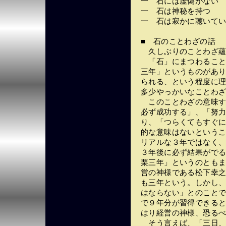
一 石には虚偽がない
一 石は神秘を持つ
一 石は寂かに聴いて
■ 石のことわざの話
久しぶりのことわざ蘊
「石」にまつわること
三年」というものがあ
られる、という程度に
多少やっかいなことわ
このことわざの意味す
必ず成功する」、「努
り、「つらくてもすぐ
的な意味はないという
リアルな３年ではなく
３年後に必ず結果がで
栗三年」というのとも
営の神様である松下幸
も三年という。しかし
はならない」とのこと
で９年分が習得できる
はり経営の神様、恐る
そう言えば、「三日、