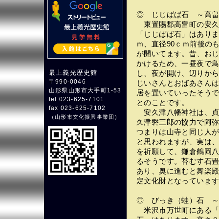
◎ じじばば石 ～高
東置賜郡高畠町の安久
「じじばば石」はあり
ｍ、直径90ｃｍ前後の
が開いてます。昔、お
かけるため、一昼夜で
最上義光歴史館
し、夜が開け、辺りか
〒990-0046
じいさんとおばあさん
山形県山形市大手町1-53
居を置いていったそう
tel 023-625-7101
とのことです。
fax 023-625-7102
安久津八幡神社は、貞観
（
山形市文化振興事業団
）
久津磐三郎の協力で阿
つまりは山寺と同じ人
と思われますが、実は
を祈願して、鎌倉鶴岡
るそうです。苔むす石
あり、奥に進むと舞楽
定文化財となっていま
◎ びっき（蛙）石 
米沢市万世町にある「