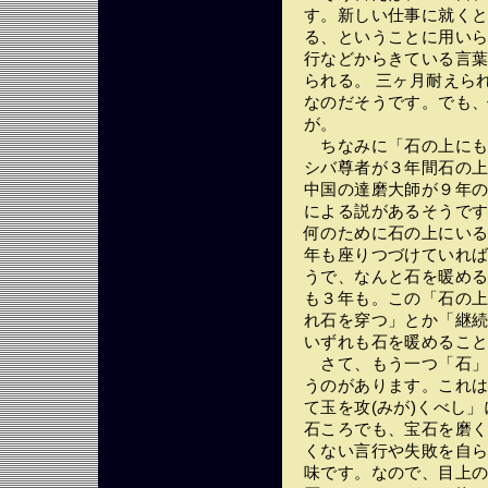
す。新しい仕事に就く
る、ということに用い
行などからきている言
られる。 三ヶ月耐えら
なのだそうです。でも
が。
ちなみに「石の上にも
シバ尊者が３年間石の
中国の達磨大師が９年
による説があるそうで
何のために石の上にい
年も座りつづけていれ
うで、なんと石を暖め
も３年も。この「石の
れ石を穿つ」とか「継
いずれも石を暖めるこ
さて、もう一つ「石」
うのがあります。これ
て玉を攻(みが)くべし
石ころでも、宝石を磨
くない言行や失敗を自
味です。なので、目上