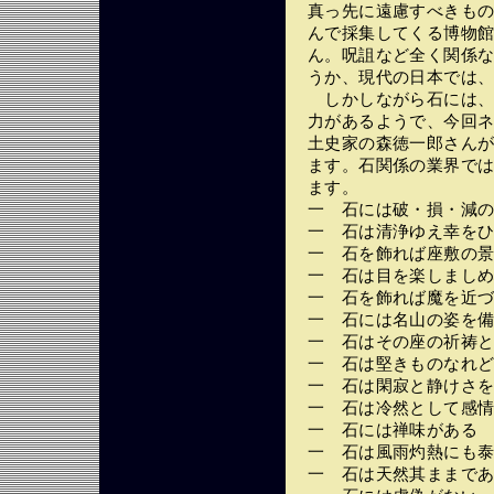
真っ先に遠慮すべきも
んで採集してくる博物
ん。呪詛など全く関係
うか、現代の日本では
しかしながら石には、
力があるようで、今回
土史家の森徳一郎さん
ます。石関係の業界で
ます。
一 石には破・損・減
一 石は清浄ゆえ幸を
一 石を飾れば座敷の
一 石は目を楽しまし
一 石を飾れば魔を近
一 石には名山の姿を
一 石はその座の祈祷
一 石は堅きものなれ
一 石は閑寂と静けさ
一 石は冷然として感
一 石には禅味がある
一 石は風雨灼熱にも
一 石は天然其ままで