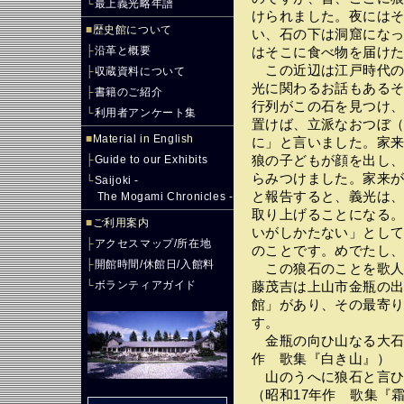
└
最上義光略年譜
けられました。夜には
■
歴史館について
い、石の下は洞窟にな
├
沿革と概要
はそこに食べ物を届け
この近辺は江戸時代の
├
収蔵資料について
光に関わるお話もある
├
書籍のご紹介
行列がこの石を見つけ
└
利用者アンケート集
置けば、立派なおつぼ
■
Material in English
に」と言いました。家
├
Guide to our Exhibits
狼の子どもが顔を出し
らみつけました。家来
└
Saijoki -
と報告すると、義光は
The Mogami Chronicles -
取り上げることになる
■
ご利用案内
いがしかたない」とし
├
アクセスマップ/所在地
のことです。めでたし
├
開館時間/休館日/入館料
この狼石のことを歌人
└
ボランティアガイド
藤茂吉は上山市金瓶の
館」があり、その最寄
す。
金瓶の向ひ山なる大石
作 歌集『白き山』）
山のうへに狼石と言ひ
（昭和17年作 歌集『