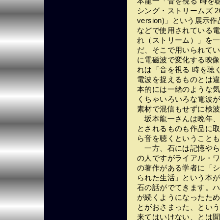
本龍一「音を視る 時を
シング・ストリームズ 20
version)」という
などで使用されている
れ（ストリーム）」を
だ、そこで用いられてい
に電磁波で変化する映
れは「音を視る 時を聴
電波を捉えるものとは
本的には一緒のような
くちゃいろいろな電波
素材で混信もせずに検
坂本龍一さんは晩年、
とされるものも作品に
ら音を聴くということ
一方、石には記憶やら
の人ですがライアル・
の著作がある学者に「シ
られた生活」という本
石の話がでてきます。
が続くようになったた
とがおさまった、とい
来てはいけない、とは