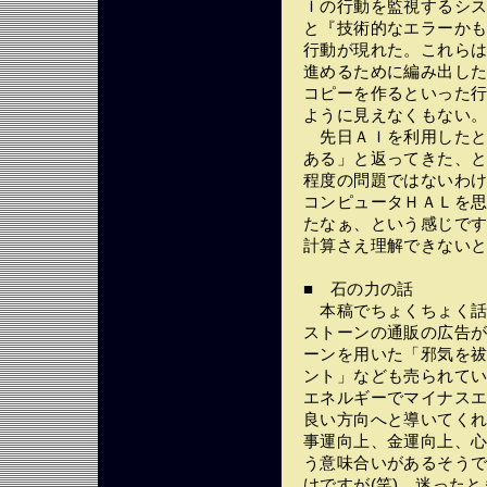
Ｉの行動を監視するシ
と『技術的なエラーか
行動が現れた。これら
進めるために編み出し
コピーを作るといった
ように見えなくもない
先日ＡＩを利用したと
ある」と返ってきた、
程度の問題ではないわ
コンピュータＨＡＬを
たなぁ、という感じで
計算さえ理解できない
■ 石の力の話
本稿でちょくちょく話
ストーンの通販の広告
ーンを用いた「邪気を
ント」なども売られて
エネルギーでマイナス
良い方向へと導いてく
事運向上、金運向上、
う意味合いがあるそう
けですが(笑)、迷った