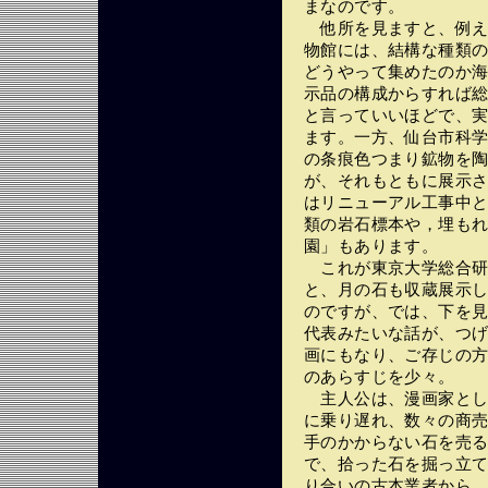
まなのです。
他所を見ますと、例え
物館には、結構な種類
どうやって集めたのか
示品の構成からすれば
と言っていいほどで、
ます。一方、仙台市科
の条痕色つまり鉱物を
が、それもともに展示
はリニューアル工事中と
類の岩石標本や，埋も
園」もあります。
これが東京大学総合研
と、月の石も収蔵展示
のですが、では、下を
代表みたいな話が、つ
画にもなり、ご存じの
のあらすじを少々。
主人公は、漫画家とし
に乗り遅れ、数々の商
手のかからない石を売
で、拾った石を掘っ立
り合いの古本業者から