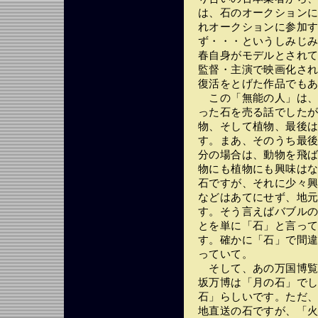
は、石のオークション
れオークションに参加
ず・・・というしみじ
春自身がモデルとされて
監督・主演で映画化さ
復活をとげた作品でも
この「無能の人」は、
った石を売る話でした
物、そして植物、最後
す。まあ、そのうち最
分の場合は、動物を飛
物にも植物にも興味は
石ですが、それに少々
などはあてにせず、地
す。そう言えばバブル
とを単に「石」と言っ
す。確かに「石」で間
っていて。
そして、あの万国博覧
坂万博は「月の石」で
石」らしいです。ただ
地直送の石ですが、「