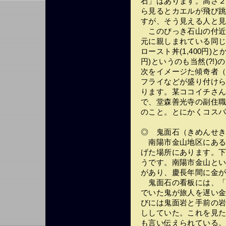
石」はあります。高さ２
ら見るとカエルが飛び
すが、そう見える人と
このびっき石山の付近
元に親しまれている同
ロースト丼(1,400円)と
円)というのも当然(?!
次をイメージた傾奇者（か
フライなどが盛り付けら
ります。某ココイチさ
で、堂森善光寺の副住
のこと。とにかくコス
◎ 鬼面石（きめんせ
南陽市金山地区にある
げた場所にあります。
うです。南陽市金山と
があり、慶長年間に金
鬼面石の看板には、「
でいた鬼が旅人を遅い
びには鬼面岩と手前の
ししていた。これを見
も言い伝えられている