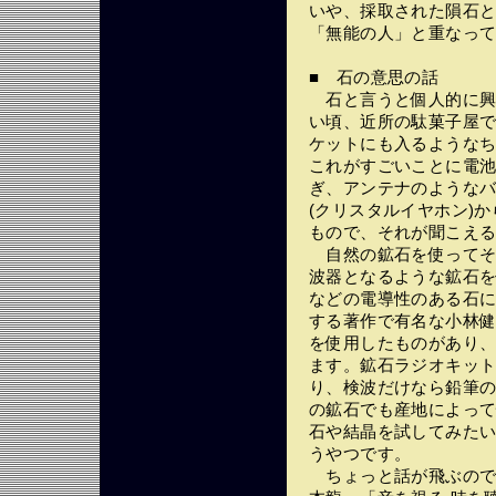
いや、採取された隕石
「無能の人」と重なっ
■ 石の意思の話
石と言うと個人的に興
い頃、近所の駄菓子屋
ケットにも入るような
これがすごいことに電
ぎ、アンテナのような
(クリスタルイヤホン)
もので、それが聞こえ
自然の鉱石を使ってそ
波器となるような鉱石
などの電導性のある石
する著作で有名な小林
を使用したものがあり
ます。鉱石ラジオキッ
り、検波だけなら鉛筆
の鉱石でも産地によっ
石や結晶を試してみた
うやつです。
ちょっと話が飛ぶので