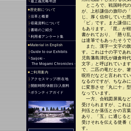
└
最上義光略年譜
ところで、戦国時代の
■
歴史館について
が、上杉謙信の旗印の
├
沿革と概要
じ、厚く信仰していた
「ビ」です。また謙信
├
収蔵資料について
もあります。「毘」が
├
書籍のご紹介
書かれており、「懸り
└
利用者アンケート集
は達筆でもあったそう
■
Material in English
また、漢字一文字の旗
├
Guide to our Exhibits
す。これは十の字であ
児島藩島津氏が鎌倉時
└
Saijoki -
文字」と呼ばれていま
The Mogami Chronicles -
で、二匹の竜だとか、
■
ご利用案内
呪符だなどと言われて
├
アクセスマップ/所在地
なるのですが、ちなみ
├
開館時間/休館日/入館料
に変形させ「丸に十」
└
ボランティアガイド
なっています。
一方、合戦図屏風など
受けられますが、これ
列伍とか落伍とかの言
あり、「互」に通じる
受けそれを伝える使番
す。