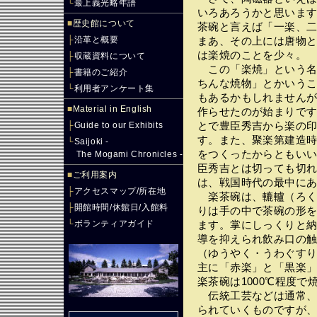
└
最上義光略年譜
いろあろうかと思いま
■
歴史館について
茶碗と言えば「一楽、
├
沿革と概要
まあ、その上には唐物
は楽焼のことを少々。
├
収蔵資料について
この「楽焼」という名
├
書籍のご紹介
ちんな焼物」とかいう
└
利用者アンケート集
もあるかもしれません
■
Material in English
作らせたのが始まりで
├
Guide to our Exhibits
とで豊臣秀吉から楽の
す。また、聚楽第建造
└
Saijoki -
をつくったからともい
The Mogami Chronicles -
臣秀吉とは切っても切
■
ご利用案内
は、戦国時代の最中に
├
アクセスマップ/所在地
楽茶碗は、轆轤（ろくろ
├
開館時間/休館日/入館料
りは手の中で茶碗の形
└
ボランティアガイド
ます。掌にしっくりと
導を抑えられ飲み口の
（ゆうやく・うわぐす
主に「赤楽」と「黒楽」
楽茶碗は1000℃程度で
伝統工芸などは通常、
られていくものですが