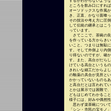
するかわからないような
ところを飲み口にすれば
オーソドックスな作風か
き、正直、かなり面喰
その技法や考え方に圧
して伝統の継承とはこ
っています。
さてここで、茶碗の良
を作っている方からき
いこと。つまりは無駄
す。そして外側より内
り得ないのですが、確
す。また、高台がだら
けている高台というも
きれいな細工だからよ
の釉薬の具合が見所と
かかっていないものもあ
と高台だとは言われて
とかは展示では困難で
どもはじめてわかるこ
様子には、好みや偶然
思わず楽茶碗について
「シン・市民の宝モノ