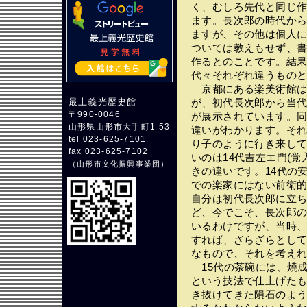
く、むしろ先代と同じ
ます。長次郎の時代か
ますが、その他は個人
ついては教えもせず、
作るとのことです。結
代々それぞれ違うもの
京都にある楽美術館は
最上義光歴史館
が、初代長次郎から当代
〒990-0046
が展示されています。
山形県山形市大手町1-53
違いがわかります。そ
tel 023-625-7101
り子のように行き来し
fax 023-625-7102
いのは14代吉左エ門(覚
（
山形市文化振興事業団
）
きの違いです。14代の
での楽家にはない前衛的
自分は初代長次郎に立
ど、今でこそ、長次郎
いるわけですが、当時
すれば、ざらざらとし
なもので、それを考え
15代の茶碗には、焼成
という技法で仕上げた
き抜けてきた隕石のよ