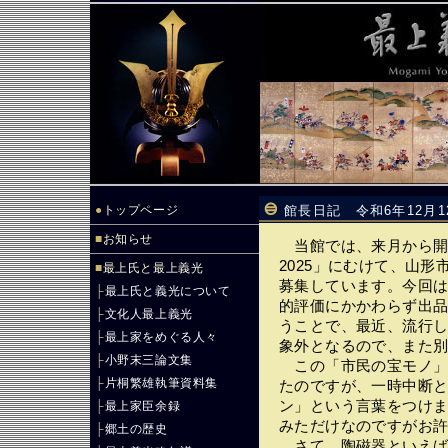
●
トップページ
館長日記 令和6年12月1
■
お知らせ
当館では、来月から開
2025」にむけて、山
■
最上氏と最上義光
募集しています。今回
├
最上氏と義光について
的評価にかかわらず出
├
文化人最上義光
うことで、最近、流行
├
最上家をめぐる人々
象外となるので、また
├
小野末三論文集
この「市民の宝モノ」
├
片桐繁雄執筆資料集
たのですが、一時中断
ン」という言葉をつけ
├
最上家臣余録
みただけなのですがお
├
郷土の歴史
さて、陶磁器といえば