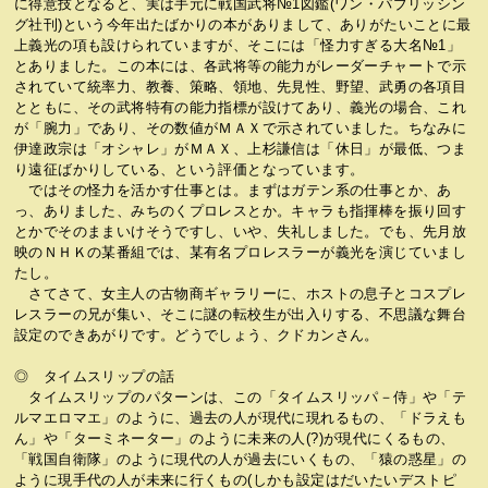
に得意技となると、実は手元に戦国武将№1図鑑(ワン・パブリッシン
グ社刊)という今年出たばかりの本がありまして、ありがたいことに最
上義光の項も設けられていますが、そこには「怪力すぎる大名№1」
とありました。この本には、各武将等の能力がレーダーチャートで示
されていて統率力、教養、策略、領地、先見性、野望、武勇の各項目
とともに、その武将特有の能力指標が設けてあり、義光の場合、これ
が「腕力」であり、その数値がＭＡＸで示されていました。ちなみに
伊達政宗は「オシャレ」がＭＡＸ、上杉謙信は「休日」が最低、つま
り遠征ばかりしている、という評価となっています。
ではその怪力を活かす仕事とは。まずはガテン系の仕事とか、あ
っ、ありました、みちのくプロレスとか。キャラも指揮棒を振り回す
とかでそのままいけそうですし、いや、失礼しました。でも、先月放
映のＮＨＫの某番組では、某有名プロレスラーが義光を演じていまし
たし。
さてさて、女主人の古物商ギャラリーに、ホストの息子とコスプレ
レスラーの兄が集い、そこに謎の転校生が出入りする、不思議な舞台
設定のできあがりです。どうでしょう、クドカンさん。
◎ タイムスリップの話
タイムスリップのパターンは、この「タイムスリッパ－侍」や「テ
ルマエロマエ」のように、過去の人が現代に現れるもの、「ドラえも
ん」や「ターミネーター」のように未来の人(?)が現代にくるもの、
「戦国自衛隊」のように現代の人が過去にいくもの、「猿の惑星」の
ように現手代の人が未来に行くもの(しかも設定はだいたいデストピ