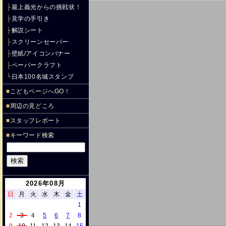
├
最上義光からの挑戦状！
├
見学の手引き
├
解説シート
├
スクリーンセーバー
├
壁紙/アイコンバナー
├
ペーパークラフト
└
日本100名城スタンプ
■
こどもページへGO！
■
周辺の見どころ
■
スタッフレポート
■
キーワード検索
2026年08月
日
月
火
水
木
金
土
1
2
3
4
5
6
7
8