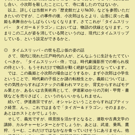
し合い、小次郎を殺したことにして、寺に逃したのではないか。
以上、詳しくは当館ＨＰの「歴史館だより№30」などを参照いただ
きたいのですが、この事件の後、小次郎はもとより、山形に戻った義
姫も表舞台からしばらくいなくなります。さてこれが「タイムスリッ
パ－ タイガー＆ドラゴン」においては、物語の伏線となります。つ
まりこの二人が姿を消している間というのは、現代にタイムスリップ
している、という設定ができるかと。
◎ タイムスリッパ－の世を忍ぶ仮の姿の話
さて、現代に現れた江戸時代の人が、どんなふうに生計をたててい
くべきか。「タイムスリッパ－侍」では、時代劇撮影所での斬られ役
の侍という、もうそれだけで物語が動く絶妙な設定となっています。
では、この義姫と小次郎の場合はどうするか。まず小次郎は小学生
ということで、時代劇の子役とか謎の転校生とか。義姫については、
その気性からすればスナックの雇われママとか、背丈からすればモデ
ル業とか、あるいは古美術商として、伊達家ゆかりの刀剣・甲冑・書
状などを売りさばく、というのもいいかもしれません。
続いて、伊達政宗ですが、オシャレということからすればブティッ
ク経営、んっ、これではまるで「タイガー＆ドラゴン」そのままか。
あとはホストとかでしょうか。
そして、義光ですが、得意技を活かすとなると、連歌や古典文学の
講師、カルチャーセンターとかでしょうか。あとは、武道、乗馬、鷹
狩、うーむ、これだけではなかなか食っていけそうにありません。他