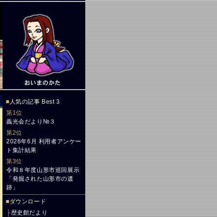
■
人気の記事 Best 3
第1位
義光会だより№３
第2位
2026年6月 利用者アンケー
ト集計結果
第3位
令和８年度山形市巡回展示
「発掘された山形市の遺
跡」
■
ダウンロード
├
歴史館だより