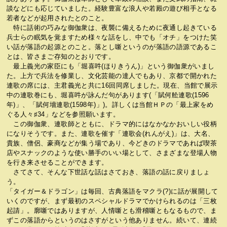
談などにも応じていました。経験豊富な浪人や若殿の遊び相手となる
若者などが起用されたとのこと。
特に話術の巧みな御伽衆は、夜襲に備えるために夜通し起きている
兵士らの眠気を覚ますため様々な話をし、中でも「オチ」をつけた笑
い話が落語の起源とのこと。落とし噺というのが落語の語源であるこ
とは、皆さまご存知のとおりです。
最上義光の家臣にも「堀喜吽(ほりきうん)」という御伽衆がいまし
た。上方で兵法を修業し、文化芸能の達人でもあり、京都で開かれた
連歌の席には、主君義光と共に16回同席しました。現在、当館で展示
中の連歌巻にも、堀喜吽が詠んだ句があります(「賦何舩連歌(1596
年)」、「賦何墻連歌(1598年)」)。詳しくは当館ＨＰの「最上家をめ
ぐる人々♯34」などを参照願います。
この御伽衆、連歌師とともに、ドラマ的にはなかなかおいしい役柄
になりそうです。また、連歌を催す「連歌会(れんがえ)」は、大名、
貴族、僧侶、豪商などが集う場であり、今どきのドラマであれば喫茶
店やスナックのような使い勝手のいい場として、さまざまな登場人物
を行き来させることができます。
さてさて、そんな下世話な話はさておき、落語の話に戻りましょ
う。
「タイガー＆ドラゴン」は毎回、古典落語をマクラ(?)に話が展開して
いくのですが、まず最初のスペシャルドラマでかけられるのは「三枚
起請」。廓噺ではありますが、人情噺とも滑稽噺ともなるもので、ま
ずこの落語からというのはさすがという他ありません。続いて、連続