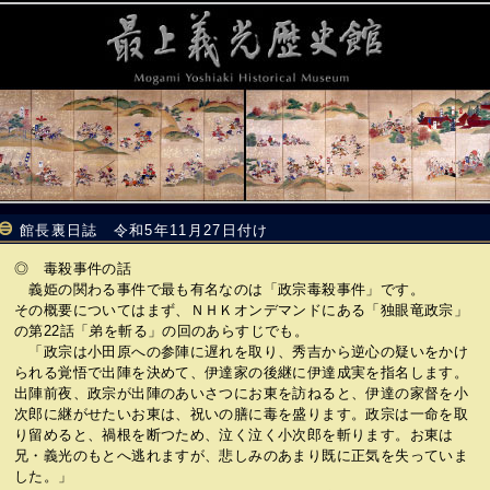
館長裏日誌 令和5年11月27日付け
◎ 毒殺事件の話
義姫の関わる事件で最も有名なのは「政宗毒殺事件」です。
その概要についてはまず、ＮＨＫオンデマンドにある「独眼竜政宗」
の第22話「弟を斬る」の回のあらすじでも。
「政宗は小田原への参陣に遅れを取り、秀吉から逆心の疑いをかけ
られる覚悟で出陣を決めて、伊達家の後継に伊達成実を指名します。
出陣前夜、政宗が出陣のあいさつにお東を訪ねると、伊達の家督を小
次郎に継がせたいお東は、祝いの膳に毒を盛ります。政宗は一命を取
り留めると、禍根を断つため、泣く泣く小次郎を斬ります。お東は
兄・義光のもとへ逃れますが、悲しみのあまり既に正気を失っていま
した。」