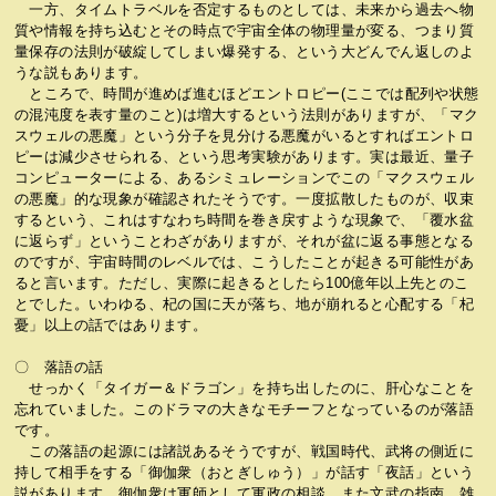
一方、タイムトラベルを否定するものとしては、未来から過去へ物
質や情報を持ち込むとその時点で宇宙全体の物理量が変る、つまり質
量保存の法則が破綻してしまい爆発する、という大どんでん返しのよ
うな説もあります。
ところで、時間が進めば進むほどエントロピー(ここでは配列や状態
の混沌度を表す量のこと)は増大するという法則がありますが、「マク
スウェルの悪魔」という分子を見分ける悪魔がいるとすればエントロ
ピーは減少させられる、という思考実験があります。実は最近、量子
コンピューターによる、あるシミュレーションでこの「マクスウェル
の悪魔」的な現象が確認されたそうです。一度拡散したものが、収束
するという、これはすなわち時間を巻き戻すような現象で、「覆水盆
に返らず」ということわざがありますが、それが盆に返る事態となる
のですが、宇宙時間のレベルでは、こうしたことが起きる可能性があ
ると言います。ただし、実際に起きるとしたら100億年以上先とのこ
とでした。いわゆる、杞の国に天が落ち、地が崩れると心配する「杞
憂」以上の話ではあります。
〇 落語の話
せっかく「タイガー＆ドラゴン」を持ち出したのに、肝心なことを
忘れていました。このドラマの大きなモチーフとなっているのが落語
です。
この落語の起源には諸説あるそうですが、戦国時代、武将の側近に
持して相手をする「御伽衆（おとぎしゅう）」が話す「夜話」という
説があります。御伽衆は軍師として軍政の相談、また文武の指南、雑