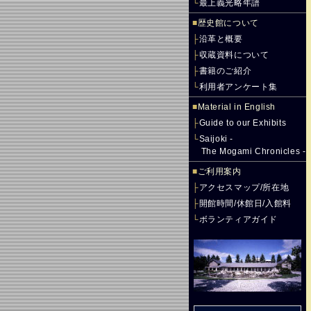
└
最上義光略年譜
■
歴史館について
├
沿革と概要
├
収蔵資料について
├
書籍のご紹介
└
利用者アンケート集
■
Material in English
├
Guide to our Exhibits
└
Saijoki -
The Mogami Chronicles -
■
ご利用案内
├
アクセスマップ/所在地
├
開館時間/休館日/入館料
└
ボランティアガイド