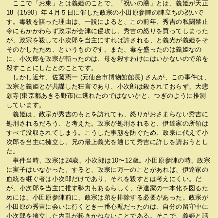
ここで「お東」とは義姫のことで、「祝いの膳」とは、義姫が天正
18（1590）年４月５日に催した政宗の小田原参陣の陣立ちの祝いで
す。毒殺を謀った理由は、一説によると、この前年、秀吉の私闘禁止
令にもかかわらず政宗が会津に侵攻し、秀吉の怒りを買ってしまった
が、政宗を殺して小次郎を当主にすれば許される、と義光が義姫をそ
そのかしたため、というものです。また、毒を盛ったのは義姫なの
に、小次郎を政宗が斬ったのは、母を殺すわけにはいかないので弟を
殺すことにしたとのことです。
しかし近年、佐藤憲一 (元仙台市博物館館長) さんが、この事件は、
政宗と義姫とが共謀した狂言であり、小次郎は殺されておらず、大悲
願寺(東京都あきる野市)に逃れたのではないかと、つぎのように推測
しています。
義姫は、政宗が秀吉のもとを訪れても、怒りがおさまらない秀吉に
処刑されるだろう、と考えた。政宗が処刑されると、伊達家の所領は
すべて没収されてしまう。こうした事態を防ぐため、政宗に代えて小
次郎を当主に擁立し、兄の最上義光を通じて秀吉に許しを請おうとし
た。
事件当時、政宗は24歳、小次郎は10〜12歳。小田原参陣の時、政宗
に実子はいなかった。すると、政宗に万一のことがあれば、伊達家の
血統を継ぐ者は小次郎だけであり、それを殺すとは考えにくい。だ
が、小次郎を当主に推す勢力もあるらしく、伊達家の一本化を図るた
めには、小田原参陣前に、政宗は弟を排除する必要があった。政宗が
小田原の秀吉に会いに行くとき一番心配だったのは、自分の留守中に
小次郎を擁立した内乱が起きかねないことである。そこで、義姫と話