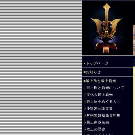
●
トップページ
■
お知らせ
■
最上氏と最上義光
├
最上氏と義光について
├
文化人最上義光
├
最上家をめぐる人々
├
小野末三論文集
├
片桐繁雄執筆資料集
├
最上家臣余録
├
郷土の歴史