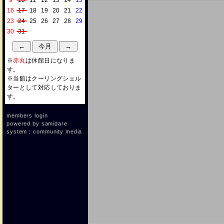
9
10
11
12
13
14
15
16
17
18
19
20
21
22
23
24
25
26
27
28
29
30
31
※
赤丸
は休館日になりま
す。
※当館はクーリングシェル
ターとして対応しておりま
す。
members login
powered by
samidare
system：community media