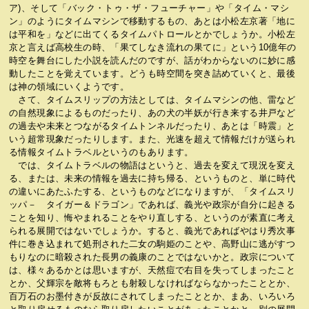
ア)、そして「バック・トゥ・ザ・フューチャー」や「タイム・マシ
ン」のようにタイムマシンで移動するもの、あとは小松左京著「地に
は平和を」などに出てくるタイムパトロールとかでしょうか。小松左
京と言えば高校生の時、「果てしなき流れの果てに」という10億年の
時空を舞台にした小説を読んだのですが、話がわからないのに妙に感
動したことを覚えています。どうも時空間を突き詰めていくと、最後
は神の領域にいくようです。
さて、タイムスリップの方法としては、タイムマシンの他、雷など
の自然現象によるものだったり、あの犬の半妖が行き来する井戸など
の過去や未来とつながるタイムトンネルだったり、あとは「時震」と
いう超常現象だったりします。また、光速を超えて情報だけが送られ
る情報タイムトラベルというのもあります。
では、タイムトラベルの物語はというと、過去を変えて現況を変え
る、または、未来の情報を過去に持ち帰る、というものと、単に時代
の違いにあたふたする、というものなどになりますが、「タイムスリ
ッパ－ タイガー＆ドラゴン」であれば、義光や政宗が自分に起きる
ことを知り、悔やまれることをやり直しする、というのが素直に考え
られる展開ではないでしょうか。すると、義光であればやはり秀次事
件に巻き込まれて処刑された二女の駒姫のことや、高野山に逃がすつ
もりなのに暗殺された長男の義康のことではないかと。政宗について
は、様々あるかとは思いますが、天然痘で右目を失ってしまったこと
とか、父輝宗を敵将もろとも射殺しなければならなかったこととか、
百万石のお墨付きが反故にされてしまったこととか、まあ、いろいろ