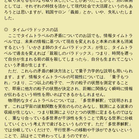
と取り戻せるものなら取り戻したいことがあったことかと。別の展開
としては、それぞれの特技を活かして現代社会で大活躍というのもあ
ろうとは思いますが。戦国サロン「義姫」とか。いや、失礼いたしま
した。
◎ タイムパラドックスの話
ここでタイムトラベルの矛盾についてのお話でも。情報タイムトラ
ベルでは、未来の情報に基づいて現在を変えれると本来の未来も消滅
するという「いかさま師のタイムパラドックス」が生じ、タイムトラ
ベルで過去を変えれば「親殺しのパラドックス」つまり、時間を遡っ
て自分が生まれる前の親を殺してしまったら、自分も生まれてこない
という矛盾が生じます。
ただ、これらの矛盾の解決方法として量子力学的な説明も用いられ
ます。まず、情報タイムトラベルの可能性については、「量子もつ
れ」つまり、二つ以上の粒子で、一方の粒子の状態を測定すること
で、即座に他方の粒子の状態が決定され、距離に関係なく瞬時に情報
が伝わるという特性を用いればできるかもしれません。
物理的なタイムトラベルについては、「多世界解釈」で説明されま
す。これは宇宙の波動関数を実在のものとみなし、観測による波束の
収縮が生じない、つまり観測によりひとつの状態に定まるものではな
く、重なり合っている多世界が干渉性を失うことで異なる世界に分岐
していくという考え方で凌げるというものです。ただ「多世界解釈」
では分岐していくだけで、平行世界への移動や干渉ができないという
ことで、話はそこで終わってしまうのですが。