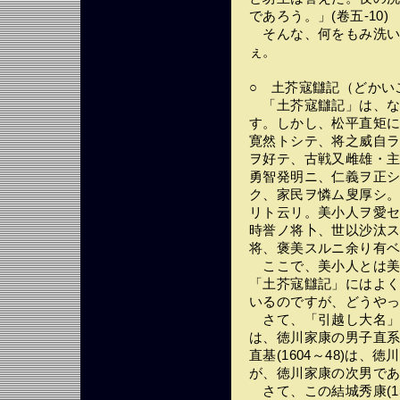
であろう。」(卷五-10)
そんな、何をもみ洗い
ぇ。
○ 土芥寇讎記（どかい
「土芥寇讎記」は、な
す。しかし、松平直矩
寛然トシテ、将之威自
ヲ好テ、古戦又雌雄・
勇智発明ニ、仁義ヲ正
ク、家民ヲ憐ム叟厚シ
リト云リ。美小人ヲ愛
時誉ノ将卜、世以沙汰
将、褒美スルニ余り有
ここで、美小人とは美
「土芥寇讎記」にはよ
いるのですが、どうや
さて、「引越し大名」とも
は、徳川家康の男子直
直基(1604～48)は
が、徳川家康の次男で
さて、この結城秀康(15