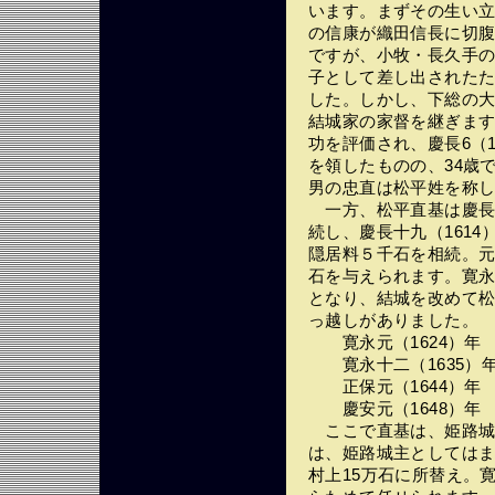
います。まずその生い
の信康が織田信長に切腹
ですが、小牧・長久手の
子として差し出された
した。しかし、下総の
結城家の家督を継ぎま
功を評価され、慶長6（16
を領したものの、34歳
男の忠直は松平姓を称
一方、松平直基は慶長十
続し、慶長十九（161
隠居料５千石を相続。元
石を与えられます。寛永
となり、結城を改めて
っ越しがありました。
寛永元（1624）年
寛永十二（1635）年
正保元（1644）年
慶安元（1648）年
ここで直基は、姫路城
は、姫路城主としては
村上15万石に所替え。寛