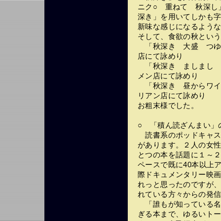
ニク○ 重ねて 秋深し
深き」を用いてしかも
新味な感じになるよう
そして、食欲の秋とい
「秋深き 大盛 
店にて詠めり
「秋深き ましまし
メン店にて詠めり
「秋深き 昼からワ
リアン店にて詠めり
お粗末様でした。
○ 「積ん読ざんまい」
読書系のポッドキャス
があります。２人の女性読
とつの本を話題に１～２
ペースで既に40本以上
際ドキュメンタリー映
れっと思ったのですが
れている方々からの発
「誰もが知っている名
ぎる本まで、ゆるいトーク