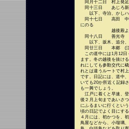
同月十二日 村上発足
同十三日 あじろ新
以下、寺泊、かしハ
同十七日 高田 中殿
にのる
越後殿よりのこ
同十八日 善光寺
以下、坂木、追分、
同廿三日 本郷 (江
この道中には1月12日
ます。冬の越後を抜け
れにしても参勤交代に橇
れとは違うルートで村上
です。日記には、道中
いても20か所近く記録
も一興でしょう。
江戸に着くと早速、登
後２月上旬まであいさ
にふるまいに行くとい
頃の日記でよく目にす
４月には、初かつを、
鳥屋などから、小瑠璃
鳥、白頭鳥などを取り