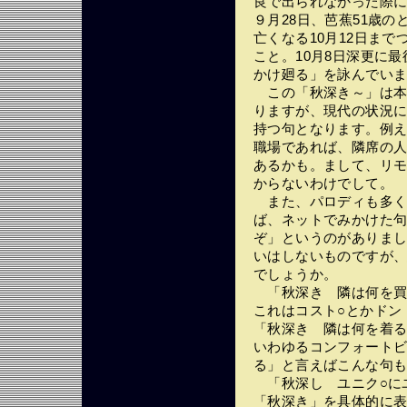
良で出られなかった際
９月28日、芭蕉51歳の
亡くなる10月12日ま
こと。10月8日深更に
かけ廻る」を詠んでい
この「秋深き～」は本
りますが、現代の状況
持つ句となります。例
職場であれば、隣席の
あるかも。まして、リ
からないわけでして。
また、パロディも多く
ば、ネットでみかけた
ぞ」というのがありま
いはしないものですが
でしょうか。
「秋深き 隣は何を買
これはコスト○とかドン
「秋深き 隣は何を着
いわゆるコンフォート
る」と言えばこんな句
「秋深し ユニク○に
「秋深き」を具体的に表