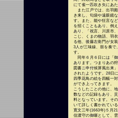
にて雀一匹吹き矢にあ
また江戸では、出羽殿
き来し、匂袋や遠眼鏡
す。また、能や狂言な
を招くこともあり、例
あり、「祝言、川原市
こじ、くまの物語、羽
る他、後藤左衛門が女
3人が三味線、鼓を奏で
す。
同年６月６日には「御
あります。つまりあの
図書ニ申付候屏風出来
されたようです。28日
四季花鳥の絵を四幅一
ができ上ってきます。
こうしたことの他に、
数などの記録もあり、
料となっています。そ
いて詳しく書かれてい
寛文三年(1663年)５月
信濃守の御噺として、