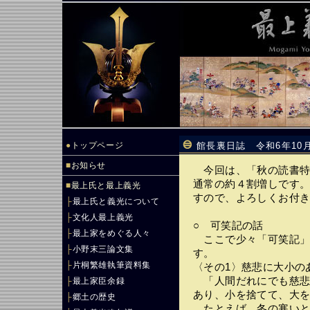
●
トップページ
館長裏日誌 令和6年10
■
お知らせ
今回は、「秋の読書特
通常の約４割増しです
■
最上氏と最上義光
すので、よろしくお付
├
最上氏と義光について
├
文化人最上義光
○ 可笑記の話
├
最上家をめぐる人々
ここで少々「可笑記」
├
小野末三論文集
す。
├
片桐繁雄執筆資料集
〈その1〉慈悲に大小
「人間だれにでも慈悲
├
最上家臣余録
あり、小を捨てて、大
├
郷土の歴史
たとえば、冬の寒いと