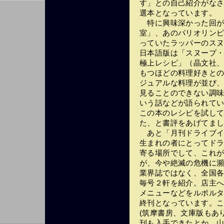
す」との自己紹介がな
選本となっています。
特に興味深かった回が
室」、あのパリオリン
っていたラッパーのス
日本語版は「スヌープ・
極上レシピ」（晶文社、
もつほどの料理好きと
ジュアルな料理が並び
見ることのできない調
いう話などが語られて
この本のレシピを試し
た、と書評をあげてま
あと「月刊ドライブイ
生まれの者にとってド
寄る場所でして、これ
が、今や絶滅の危機に
業界誌ではなく、全国
毎号２軒を紹介。店主
メニューなどをルポルター
終刊となっています。
(筑摩書房、文庫版もあ
刊も入手できたとか、