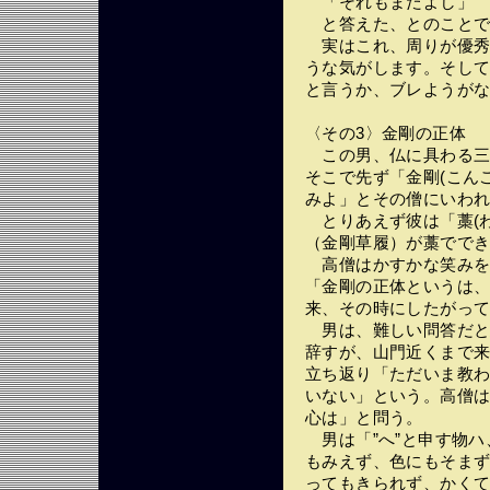
「それもまたよし」
と答えた、とのことである
実はこれ、周りが優秀
うな気がします。そし
と言うか、ブレようが
〈その3〉金剛の正体
この男、仏に具わる三
そこで先ず「金剛(こん
みよ」とその僧にいわ
とりあえず彼は「藁(わ
（金剛草履）が藁でで
高僧はかすかな笑みを
「金剛の正体というは
来、その時にしたがっ
男は、難しい問答だと
辞すが、山門近くまで
立ち返り「ただいま教わ
いない」という。高僧
心は」と問う。
男は「”へ”と申す物ハ
もみえず、色にもそま
ってもきられず、かく