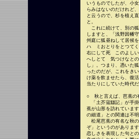
いうものでしたが、小
らみはないのだけれど
と云うので、杉を植え
と。
これに続けて、別の狐
しますと、「浅野因幡
州庭に狐昼ねして居候
ハ ミおとりをとつて
右にして死 このよし
へしとて 気つけなと
し」。つまり、憑いた
ったのだが、これをき
け薬を飲ませたら、復
当たりにしていた時代
○ 秋と言えば、芭蕉の
「土芥寇讎記」が手掛
蕉が山形を訪れていま
の細道」との関連は不
松尾芭蕉の有名な秋の
ぞ」というのがありま
恋しさを表現した句と