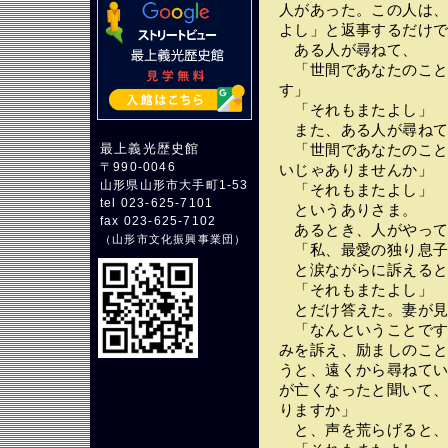
人があった。この人は
よし」と返事するだけ
ある人が尋ねて、
「世間であなたのこと
す」
「それもまたよし」
また、ある人が尋ねて
最上義光歴史館
「世間であなたのこと
〒990-0046
いじゃありませんか」
山形県山形市大手町1-53
「それもまたよし」
tel 023-625-7101
というありさま。
fax 023-625-7102
あるとき、人がやって
（
山形市文化振興事業団
）
「私、最愛の独り息子
と涙ながらに訴えると
「それもまたよし」
とだけ答えた。妻が見
「なんということです
みを訴え、励ましのこ
うと、遠くから尋ねて
が亡くなったと聞いて
りますか」
と、声を荒らげると