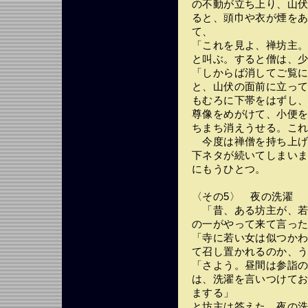
の不動が立ち上り、山
ると、頭巾や衣が煙を
て、
「これを見よ、禅坊主
と叫ぶ。すると僧は、
「しからば消してご覧
と、山伏の面前に立っ
もむろに下帯をはずし
尊像をめがけて、小便
ちまち消えうせる。これも
今度は禅僧を持ち上げ
下ネタが続いてしまい
にもうひとつ。
〈その5〉 夜の洗濯
「昔、ある坊主が、若
の一がやって来て言っ
「寺に若い女は似つか
て召し置かれるのか、
「さよう。昼間は参詣
は、洗濯を言いつけて
まする」
と坊主は答えた。夜の