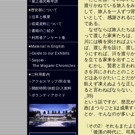
└
最上義光略年譜
渡りかねている旅人を
■
歴史館について
して、旅人を一人ずつ
├
沿革と概要
いとして、感謝される
である。
├
収蔵資料について
なぜならば旅人たちは
├
書籍のご紹介
って渡した家来たちは
└
利用者アンケート集
川には橋を掛ければよ
■
Material in English
ば、渡し舟を設け、渡
├
Guide to our Exhibits
うにすれば、川を渡り
を立てる家来を出すこ
└
Saijoki -
むかし、賢君と言われ
The Mogami Chronicles -
さを共にされたとのこ
■
ご利用案内
どはありがたいことだ
├
アクセスマップ/所在地
飢えず凍えぬような正
├
開館時間/休館日/入館料
ると言わねばならない。
└
ボランティアガイド
_35)
という話ですが、慈悲
政(まつりごと)は成果
とか、そんなのが多い
〈その2〉それもまたよ
「後漢の時代に、司馬