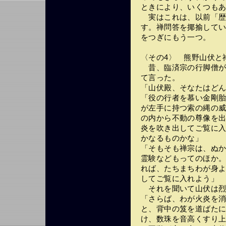
ときにより、いくつもある
実はこれは、以前「歴
す。禅問答を揶揄して
をつぎにもう一つ。
〈その4〉 熊野山伏
昔、臨済宗の行脚僧が
て言った。
「山伏殿、そなたはど
「役の行者を慕い金剛
が左手に持つ索の縄の威
の内から不動の尊像を
炎を吹き出してご覧に
かなるものかな」
「そもそも禅宗は、ぬ
霊験などもってのほか
れば、たちまちわが身
してご覧に入れよう」
それを聞いて山伏は
「さらば、わが火炎を
と、背中の笈を道ばた
け、数珠を音高くすり