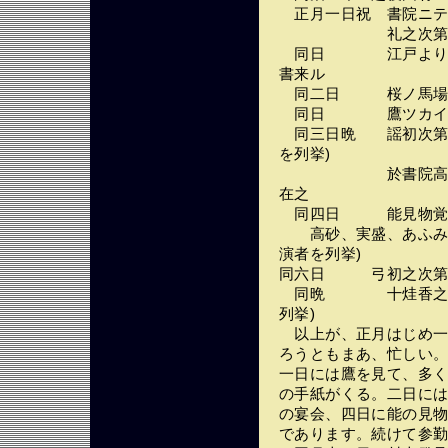
正月一日祝 書院ニテ
礼之次第 (以下
同日 江戸より飛脚
書来ル
同二日 桜ノ馬場ニ
同日 鷹ツカイ
同三日晩 謡初次第 
を列挙)
於書院高砂謡初 
在之
同四日 能見物
高砂、実盛、あふみの
演者を列挙)
同六日 弓初之次第 
同晩 十烓香之次第
列挙)
以上が、正月はじめ一
ろうともまあ、忙しい
一日には鷹を見て、多
の手紙がくる。二日に
の宴会、四日に能の見物
であります。続けて参