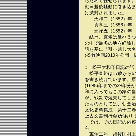
らためて任せられます
動＝越後騒動に巻き込まれ
け減封されました。
天和二（1682）年 
貞享三（1686）年 
元禄五（1692）年 
結局、直矩は延べ５つ
の中で最多の地を経験
話を基に「引っ越し大
(松竹映画2019年公開、
○ 松平大和守日記の話
松平直矩は17歳から5
を書き続けています。原本
(1695)年までの39
和に入ってもこの家の
が、戦災で焼失してし
たものとしては、朝倉治
文化史料集成・第十二卷
上古文書刊行会)があり
では、その日記の内容を
ら
萬治二年 越後国村上