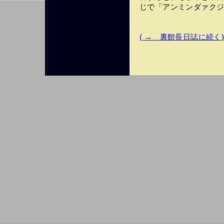
じで「アンミンダァク
( → 裏館長日誌に続く