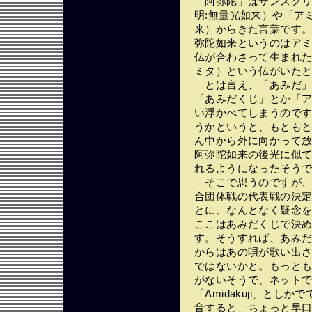
「阿弥陀」はサンスク
明:無量光如来）や「ア
来）からきた言葉です
弥陀如来というのはア
仏が合わさって生まれ
ミタ）という仏がいた
とは言え、「あみだ」
「あみだくじ」とか「ア
い浮かべてしまうので
うかというと、もとも
ん中から外に向かって
阿弥陀如来の後光に似
れるようになったそう
そこで思うのですが、
合団体戦の代表戦の決
とに、なんとなく疑念
ここはあみだくじで決
す。そうすれば、あみ
からはあの唄が歌い出
ではないかと。もっと
がないそうで、ネット
「Amidakuji」と
音すると、ちょっと早