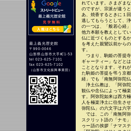
れています。さまざま
のですが、宗派が違う
あ、焼香するときに１
逃してもらうとして、
の一つは、「般若心経
他力本願を教えとして
仏に近づくものとする
最上義光歴史館
を考えた親鸞以前から
〒990-0046
す。
山形県山形市大手町1-53
つまり、駒姫の菩提寺
tel 023-625-7101
ギャーティー」などと
fax 023-625-7102
こととなります。それ
（
山形市文化振興事業団
）
た駒姫の菩提を弔う京
経」でも「南無阿弥陀
浄土仏教は、「阿弥陀
観仏や念仏によって極
す。阿弥陀如来は西方
人を極楽浄土に往生さ
弥陀仏」の六文字は六
では、この「南無阿弥
スクリット語の「ナモ
ゥー語の挨拶「ナマス