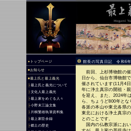
●
トップページ
館長の写真日記 令和6年
■
お知らせ
前回、上杉博物館の催し
日から、仙台市博物館
■
最上氏と最上義光
催されています(11月4
├
最上氏と義光について
年に浄土真宗の開祖・親鸞（
├
文化人最上義光
を迎え、また、2024
├
最上家をめぐる人々
ら、ちょうど800年と
├
小野末三論文集
各派の本山や東北各県
├
片桐繁雄執筆資料集
東北における浄土真宗
とのことです。
├
最上家臣余録
国内の仏教宗派におい
├
郷土の歴史
すが、最上家の菩提寺