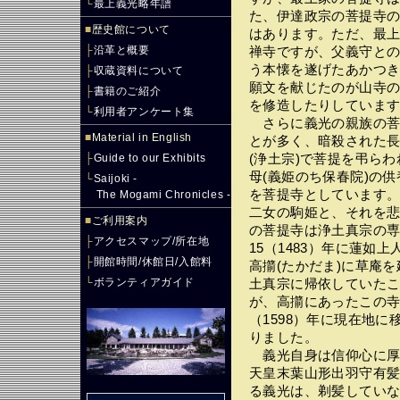
└
最上義光略年譜
た、伊達政宗の菩提寺
■
歴史館について
はあります。ただ、最
├
沿革と概要
禅寺ですが、父義守と
う本懐を遂げたあかつ
├
収蔵資料について
願文を献じたのが山寺の
├
書籍のご紹介
を修造したりしていま
└
利用者アンケート集
さらに義光の親族の菩
■
Material in English
とが多く、暗殺された
├
Guide to our Exhibits
(浄土宗)で菩提を弔ら
母(義姫のち保春院)の供
└
Saijoki -
を菩提寺としています
The Mogami Chronicles -
二女の駒姫と、それを
■
ご利用案内
の菩提寺は浄土真宗の
├
アクセスマップ/所在地
15（1483）年に蓮如
├
開館時間/休館日/入館料
高擶(たかだま)に草庵
└
ボランティアガイド
土真宗に帰依していた
が、高擶にあったこの
（1598）年に現在地に
りました。
義光自身は信仰心に厚
天皇末葉山形出羽守有髪
る義光は、剃髪していな