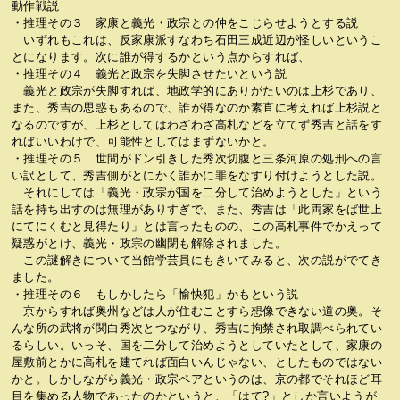
動作戦説
・推理その３ 家康と義光・政宗との仲をこじらせようとする説
いずれもこれは、反家康派すなわち石田三成近辺が怪しいというこ
とになります。次に誰が得するかという点からすれば、
・推理その４ 義光と政宗を失脚させたいという説
義光と政宗が失脚すれば、地政学的にありがたいのは上杉であり、
また、秀吉の思惑もあるので、誰が得なのか素直に考えれば上杉説と
なるのですが、上杉としてはわざわざ高札などを立てず秀吉と話をす
ればいいわけで、可能性としてはまずないかと。
・推理その５ 世間がドン引きした秀次切腹と三条河原の処刑への言
い訳として、秀吉側がとにかく誰かに罪をなすり付けようとした説。
それにしては「義光・政宗が国を二分して治めようとした」という
話を持ち出すのは無理がありすぎで、また、秀吉は「此両家をば世上
にてにくむと見得たり」とは言ったものの、この高札事件でかえって
疑惑がとけ、義光・政宗の幽閉も解除されました。
この謎解きについて当館学芸員にもきいてみると、次の説がでてき
ました。
・推理その６ もしかしたら「愉快犯」かもという説
京からすれば奥州などは人が住むことすら想像できない道の奥。そ
んな所の武将が関白秀次とつながり、秀吉に拘禁され取調べられてい
るらしい。いっそ、国を二分して治めようとしていたとして、家康の
屋敷前とかに高札を建てれば面白いんじゃない、としたものではない
かと。しかしながら義光・政宗ペアというのは、京の都でそれほど耳
目を集める人物であったのかというと、「はて?」としか言いようが