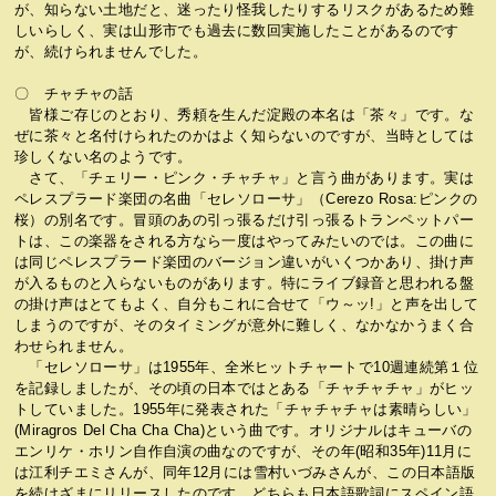
が、知らない土地だと、迷ったり怪我したりするリスクがあるため難
しいらしく、実は山形市でも過去に数回実施したことがあるのです
が、続けられませんでした。
〇 チャチャの話
皆様ご存じのとおり、秀頼を生んだ淀殿の本名は「茶々」です。な
ぜに茶々と名付けられたのかはよく知らないのですが、当時としては
珍しくない名のようです。
さて、「チェリー・ピンク・チャチャ」と言う曲があります。実は
ペレスプラード楽団の名曲「セレソローサ」（Cerezo Rosa:ピンクの
桜）の別名です。冒頭のあの引っ張るだけ引っ張るトランペットパー
トは、この楽器をされる方なら一度はやってみたいのでは。この曲に
は同じペレスプラード楽団のバージョン違いがいくつかあり、掛け声
が入るものと入らないものがあります。特にライブ録音と思われる盤
の掛け声はとてもよく、自分もこれに合せて「ウ～ッ!」と声を出して
しまうのですが、そのタイミングが意外に難しく、なかなかうまく合
わせられません。
「セレソローサ」は1955年、全米ヒットチャートで10週連続第１位
を記録しましたが、その頃の日本ではとある「チャチャチャ」がヒッ
トしていました。1955年に発表された「チャチャチャは素晴らしい」
(Miragros Del Cha Cha Cha)という曲です。オリジナルはキューバの
エンリケ・ホリン自作自演の曲なのですが、その年(昭和35年)11月に
は江利チエミさんが、同年12月には雪村いづみさんが、この日本語版
を続けざまにリリースしたのです。どちらも日本語歌詞にスペイン語