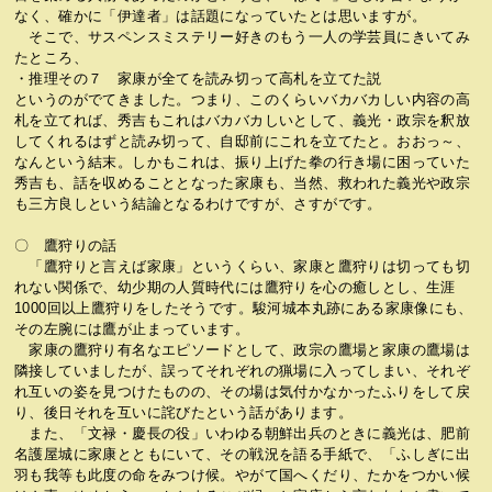
なく、確かに「伊達者」は話題になっていたとは思いますが。
そこで、サスペンスミステリー好きのもう一人の学芸員にきいてみ
たところ、
・推理その７ 家康が全てを読み切って高札を立てた説
というのがでてきました。つまり、このくらいバカバカしい内容の高
札を立てれば、秀吉もこれはバカバカしいとして、義光・政宗を釈放
してくれるはずと読み切って、自邸前にこれを立てたと。おおっ～、
なんという結末。しかもこれは、振り上げた拳の行き場に困っていた
秀吉も、話を収めることとなった家康も、当然、救われた義光や政宗
も三方良しという結論となるわけですが、さすがです。
〇 鷹狩りの話
「鷹狩りと言えば家康」というくらい、家康と鷹狩りは切っても切
れない関係で、幼少期の人質時代には鷹狩りを心の癒しとし、生涯
1000回以上鷹狩りをしたそうです。駿河城本丸跡にある家康像にも、
その左腕には鷹が止まっています。
家康の鷹狩り有名なエピソードとして、政宗の鷹場と家康の鷹場は
隣接していましたが、誤ってそれぞれの猟場に入ってしまい、それぞ
れ互いの姿を見つけたものの、その場は気付かなかったふりをして戻
り、後日それを互いに詫びたという話があります。
また、「文禄・慶長の役」いわゆる朝鮮出兵のときに義光は、肥前
名護屋城に家康とともにいて、その戦況を語る手紙で、「ふしぎに出
羽も我等も此度の命をみつけ候。やがて国へくだり、たかをつかい候