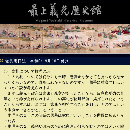
館長裏日誌 令和6年9月10日付け
〇 高札について推理の話
この高札については何分にも当時、懸賞金をかけても見つからなか
ったぐらいなので、真相はわからないのですが、勝手に推察すればい
くつかの説が考えられます。
まずは義光と政宗は家康と親交があったことから、反家康勢力の仕
業という線があげられます。この高札が徳川邸前に掲げられたという
ことからすれば、まずは、家康を挑発することを狙ったものではとい
う推測ができるかと。ということで、
・推理その１ この謀反の黒幕は家康だということを世間に広めたか
った説
・推理その２ 義光や政宗のために家康が何らか動くのではという陽