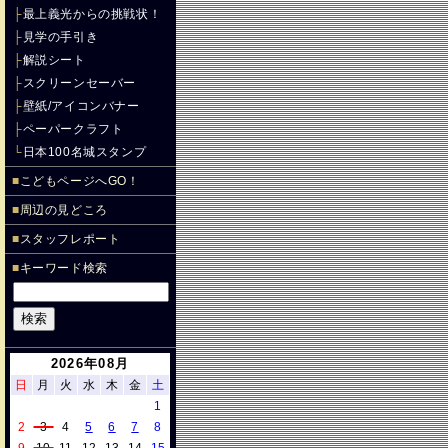
├
最上義光からの挑戦状！
├
見学の手引き
├
解説シート
├
スクリーンセーバー
├
壁紙/アイコンバナー
├
ペーパークラフト
└
日本100名城スタンプ
■
こどもページへGO！
■
周辺の見どころ
■
スタッフレポート
■
キーワード検索
2026年08月
日
月
火
水
木
金
土
1
2
3
4
5
6
7
8