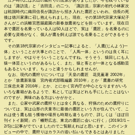
江戸時代には沢山の鷹狩りの流派がありましたが、今も残っている
のは「諏訪流」と「吉田流」の二つ。「諏訪流」宗家の初代小林家次
は戦国時代に織田信長が諏訪から招き入れた鷹匠といわれ、信長の死
後は徳川家康に召し抱えられました。現在、その第18代宗家大塚紀子
さんがこの浜離宮恩賜庭園の新春放鷹術などを担っています。現在日
本で鷹匠を名乗っている人は50人ほどで、実は「鷹匠」を名乗るのに
必要な資格がなく、個人が鷹を飼えば誰でも名乗ることができるそう
です。
その第18代宗家のインタビュー記事によると、「人鷹(じんよう)一
体」ということが大事とのことで、「人馬一体」というのは良く耳に
しますが、やはりそういうことなんですね。そうそう、猿回しにも人
猿一体芸というのがあるらしく、また、猿と客とが一体となる感動芸
もあるといいます。ちょっと違うかもしれませんが。
なお、現代の鷹狩りについては「天皇の鷹匠 花見薫著 2002年」
とか「放鷹新装版 宮内省式部職編纂 2010年」とか「鷹書の研究
三保忠夫著 2016年」とか、とにかく宮内庁が中心となりますがいろ
いろな書籍があるようで、私としては実はどれも手にしたことはない
のですが、興味のある方はいかがかと。
また、公家や武家の鷹狩りとは全く異なる、狩猟のための鷹狩りに
ついては、実は山形の天童市に最後の鷹匠という方が住んでいて、こ
れは使う鷹も狙う獲物や場所も時期も違うもので、詳しくは「ほぼ日
刊イトイ新聞」の「幡野広志、東北の鷹匠に会いに行く」(2019/2/1～
2/5)に記事がでていましたのでご覧願えればと思います。このインタ
ビューの中で、鷹狩りはカラスの追い払いもできるとはありました