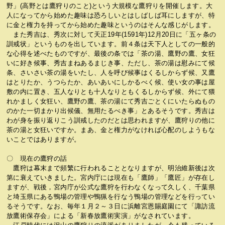
野」(高野とは鷹狩りのこと)という大規模な鷹狩りを開催します。大
人になってから始めた趣味は恐ろしいとはしばしば耳にしますが、特
に金と権力を持ってから始めた趣味というのはそんな感じがします。
また秀吉は、秀次に対して天正19年(1591年)12月20日に「五ヶ条の
訓戒状」というものを出しています。前４条は天下人としての一般的
な心得を述べたものですが、最後の条では「茶の湯、鷹野の鷹、女狂
いに好き候事、秀吉まねあるまじき事、ただし、茶の湯は慰みにて候
条、さいさい茶の湯をいたし、人を呼び候事はくるしからず候、又鷹
はとりたか、うつらたか、あいあいにしかるべく候、使い女の事は屋
敷の内に置き、五人なりとも十人なりともくるしからず候、外にて猥
れかましく女狂い、鷹野の鷹、茶の湯にて秀吉ごとくにいたらぬもの
のかた一切まかり出候儀、無用たるべき事」とあるそうです。秀吉は
わが身を振り返りこう訓戒したのだとは思われますが、鷹狩りの他に
茶の湯と女狂いですか。まあ、金と権力がなければ心配のしようもな
いことではありますが。
〇 現在の鷹狩の話
鷹狩は幕末まで頻繁に行われることとなりますが、明治維新後は次
第に衰えていきました。宮内庁には現在も「鷹師」「鷹匠」が存在し
ますが、戦後，宮内庁が公式な鷹狩を行わなくなって久しく、千葉県
と埼玉県にある鴨場の管理や鴨猟を行なう鴨場の管理などを行ってい
るそうです。なお、毎年１月２～３日に浜離宮恩賜庭園にて「諏訪流
放鷹術保存会」による「新春放鷹術実演」がなされています。