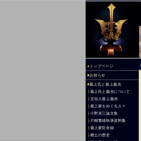
●
トップページ
■
お知らせ
■
最上氏と最上義光
├
最上氏と義光について
├
文化人最上義光
├
最上家をめぐる人々
├
小野末三論文集
├
片桐繁雄執筆資料集
├
最上家臣余録
├
郷土の歴史