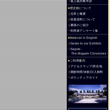
└
最上義光略年譜
■
歴史館について
├
沿革と概要
├
収蔵資料について
├
書籍のご紹介
└
利用者アンケート集
■
Material in English
├
Guide to our Exhibits
└
Saijoki -
The Mogami Chronicles -
■
ご利用案内
├
アクセスマップ/所在地
├
開館時間/休館日/入館料
└
ボランティアガイド