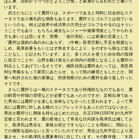
はん事、ゆめかうつつかとよろこび候」と家康から言われたと書いて
います。
武士たちにとって鷹狩りは、スポーツであると同時に社会的なステ
ータスであり儀礼的な側面もあります。鷹狩りとゴルフとは似ている
というのも、例えば政界や経済界の方同士がゴルフをやるのはそうい
うことでもあり、もちろん健全なレジャーや健康増進としてやられる
方も多いとは思います。実際、「徳川実紀」には家康の言葉として
「鷹狩は遊娯の為のみにあらず。（中略）筋骨労動し手足を軽捷なら
しめ、風寒炎暑をもいとはず奔走するにより、をのずから病など起る
ことなし」と記されています。また、多くの人を使うため合戦の指揮
に役立つことや、山野を駆け巡るため領内の視察になることも鷹狩の
利点としてあげているそうです。織田信長は鷹狩あたっては、用意周
到な準備をもって家臣にあたらせ、もって戦の練習ともしたとか、関
東へ転封された後の家康は、民情視察のための鷹狩を繰り返し行った
そうです。
さらに鷹狩りは一種のステータスであり特権的なものでもあり、鷹
の飼育や狩場の管理などが必要でもあったのですが、足軽出身であっ
た秀吉には鷹狩りを楽しむ余裕などなかったと思われます。よって秀
吉には鷹狩に対しある種のコンプレックスもあったのではないかと。
秀吉が鷹狩りに興味を持ちはじめたのは、天正15年(1587年)の九州平
定後と言われます。鷹の産地として有名な日向国を島津氏は擁してお
り、島津氏は秀吉を、家格が武士ですらないことを理由に、関白とし
ての権限を認めないと言っていたのですが、秀吉は九州平定により屈
服させ、その島津氏を鷹巣奉行に任じています。その数年後、「大髙