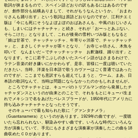
歌詞が挟まるもので、スペイン語どおりの訳もあるにはあるのです
が、創作部分も結構ありまして、それがもうなんというか。「おまわ
りさんも踊り出す」という歌詞は原語どおりなのですが、江利チエミ
版は「今にも死にそうなよぼよぼのおばあさんも、中風のおじいさん
も、しまいにはチャチャチャ」と続き、それが「おーっとあぶない、
そらこけた」となりまして、これが後発の雪村いづみ版ともなると
「娘は甘茶で、チャッチャッチャ、年寄りゃ渋茶で、チャッチャッチ
ャ」と、まさしくチャチャが茶々となり、「お寺じゃ坊さん、木魚を
叩いて なんまいだ～でチャッチャッチャ お釈迦様、踊り出す」と
なります。そこに若干こぶしのきいたスペイン語がはさまるわけで、
ラテン音楽の好き嫌いにかかわらず、是非、皆様に一度は聴いていた
だきたい。当時、洋楽を日本語で歌うカヴァーはごく普通ではあった
のですが、ここまでも意訳すらも超えてしまうと、ウーム、まあ、日
本語の歌詞なんて、当時は問題にならなかったのかもしれませんが。
ところでチャチャとは、キューバのトリプルマンボから発展したチ
ャチャダンスというのが由来とのことで、それをもとにキューバ生ま
れでメキシコで名をあげたペレスプラードが、1950年代にアメリカに
持ち込みチャチャチャとなったそうです。
そのキューバで最も知られた歌に「グァンタナメラ」
（Guantanamera）というのがあります。1929年の曲ですが、一度聴
いたら忘れられない、馴染みやすい曲です。いろんな時代にいろんな
方が演奏していて、手元にもさまざまな演奏家が演奏したこの曲を18
曲収めたＣＤがあります。