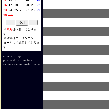
9
10
11
12
13
14
15
16
17
18
19
20
21
22
23
24
25
26
27
28
29
30
31
※
赤丸
は休館日になりま
す。
※当館はクーリングシェル
ターとして対応しておりま
す。
members login
powered by
samidare
system：community media