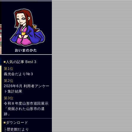
■
人気の記事 Best 3
第1位
義光会だより№３
第2位
2026年6月 利用者アンケー
ト集計結果
第3位
令和８年度山形市巡回展示
「発掘された山形市の遺
跡」
■
ダウンロード
├
歴史館だより