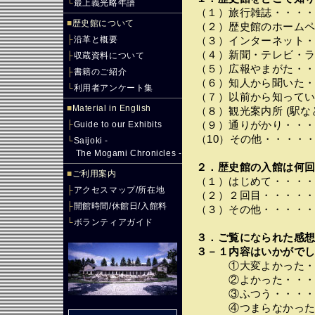
└
最上義光略年譜
（１）旅行雑誌・・・
■
歴史館について
（２）歴史館のホーム
├
沿革と概要
（３）インターネット
（４）新聞・テレビ・
├
収蔵資料について
（５）広報やまがた・
├
書籍のご紹介
（６）知人から聞いた
└
利用者アンケート集
（７）以前から知って
■
Material in English
（８）観光案内所 (駅
├
Guide to our Exhibits
（９）通りがかり・・
（10）その他・・・・
└
Saijoki -
The Mogami Chronicles -
２．歴史館の入館は何回
■
ご利用案内
（１）はじめて・・・
├
アクセスマップ/所在地
（２）２回目・・・・
├
開館時間/休館日/入館料
（３）その他・・・・
└
ボランティアガイド
３．ご覧になられた感
３－１内容はいかがでし
①大変よかった・・
②よかった・・・・
③ふつう・・・・・
④つまらなかった・