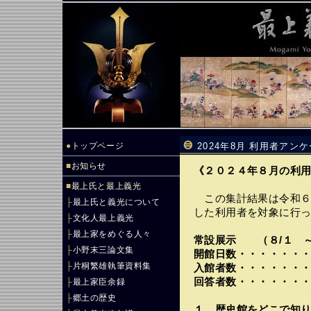
●
トップページ
2024年8月 利用者アン
■
お知らせ
《２０２４年８月の利
■
最上氏と最上義光
この集計結果は令和６
├
最上氏と義光について
した利用者を対象に行
├
文化人最上義光
├
最上家をめぐる人々
常設展示 （８/１ ～
├
小野末三論文集
開館日数・・・・・・
├
片桐繁雄執筆資料集
入館者数・・・・・・
回答者数・・・・・・
├
最上家臣余録
├
郷土の歴史
１．歴史館をどこで知り