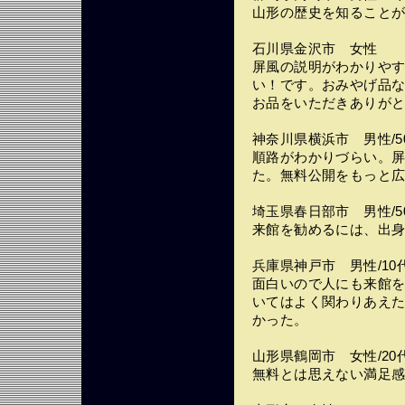
山形の歴史を知ること
石川県金沢市 女性
屏風の説明がわかりや
い！です。おみやげ品
お品をいただきありが
神奈川県横浜市 男性/5
順路がわかりづらい。
た。無料公開をもっと
埼玉県春日部市 男性/5
来館を勧めるには、出
兵庫県神戸市 男性/10
面白いので人にも来館
いてはよく関わりあえ
かった。
山形県鶴岡市 女性/20
無料とは思えない満足