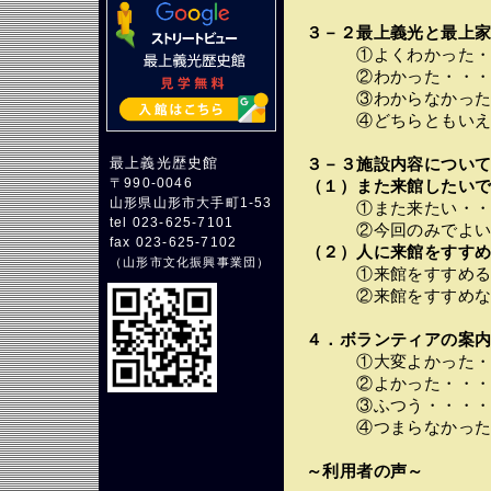
３－２最上義光と最上家
①よくわかった・・
②わかった・・・・
③わからなかった・
④どちらともいえな
最上義光歴史館
３－３施設内容につい
〒990-0046
（１）また来館したいで
山形県山形市大手町1-53
①また来たい・・・
tel 023-625-7101
②今回のみでよい・
fax 023-625-7102
（２）人に来館をすすめ
（
山形市文化振興事業団
）
①来館をすすめる・
②来館をすすめない
４．ボランティアの案
①大変よかった・・
②よかった・・・・
③ふつう・・・・・
④つまらなかった・
～利用者の声～