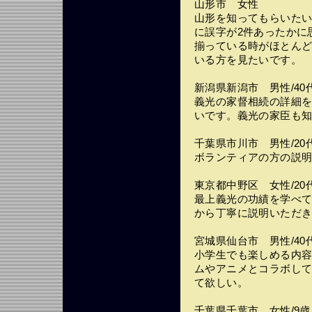
山形市 女性
山形を知ってもらいた
に誤字が2件あったかに
揃っている時がほとん
いる方を見たいです。
新潟県新潟市 男性/40
義光の家督相続の詳細
いです。義光の家臣も
千葉県市川市 男性/20
ボランティアの方の説
東京都中野区 女性/20
最上義光の功績を学べ
から丁寧に説明いただ
宮城県仙台市 男性/40
小学生でも楽しめる内
ムやアニメとコラボし
て欲しい。
千葉県千葉市 女性/9歳