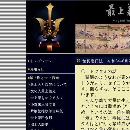
●
トップページ
館長裏日誌 令和6年8月
■
お知らせ
〇 ドクダミの話
猫額のようなわが家の
■
最上氏と最上義光
トウがあり、セイヨウ
├
最上氏と義光について
す。図らずも、そここ
├
文化人最上義光
います。
├
最上家をめぐる人々
そんな庭で大量に生え
├
小野末三論文集
という名には毒矯め (ど
├
片桐繁雄執筆資料集
め」というのは「角を
「矯」ですが、毒庭に
├
最上家臣余録
ダミはとにかく繁殖力が
├
郷土の歴史
ではなく葉が変化したも