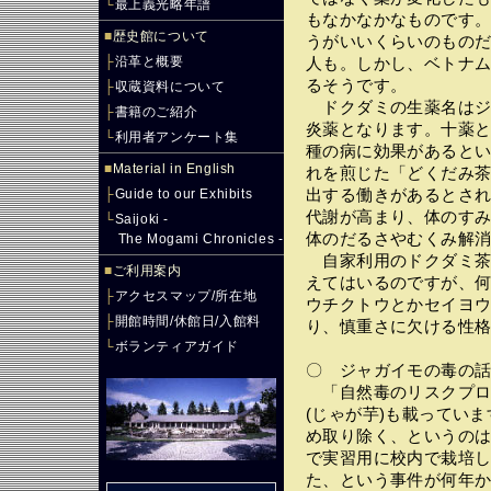
└
最上義光略年譜
もなかなかなものです
■
歴史館について
うがいいくらいのもの
├
沿革と概要
人も。しかし、ベトナ
るそうです。
├
収蔵資料について
ドクダミの生薬名はジュ
├
書籍のご紹介
炎薬となります。十薬
└
利用者アンケート集
種の病に効果があると
■
Material in English
れを煎じた「どくだみ
├
Guide to our Exhibits
出する働きがあるとさ
代謝が高まり、体のす
└
Saijoki -
体のだるさやむくみ解
The Mogami Chronicles -
自家利用のドクダミ茶
■
ご利用案内
えてはいるのですが、
├
アクセスマップ/所在地
ウチクトウとかセイヨ
├
開館時間/休館日/入館料
り、慎重さに欠ける性
└
ボランティアガイド
〇 ジャガイモの毒の
「自然毒のリスクプロ
(じゃが芋)も載ってい
め取り除く、というの
で実習用に校内で栽培
た、という事件が何年