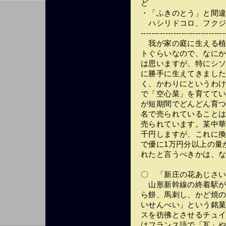
ど
・「ふきのとう」と間
ハシリドコロ、フクジ
-------------------------------
我が家の庭に生える植
トぐらいなので、なに
は思いますが、特にシ
に勝手に生えてきまし
く、かわりにというわ
で「空心菜」を育てて
が短期間でどんどん育
名で売られていること
売られています。某中
千円しますが、これに
で優に1万円分以上の量
れたと言うべきかは、
〇 「新庄の花あじさ
山形新幹線の終着駅が
ら餅、馬刺し、かど焼
いせんべい」という銘
スを彷彿とさせるチュ
はフランス語で「瓦」