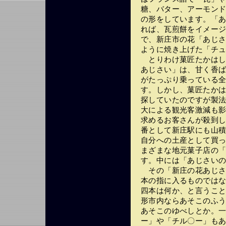
糖、バター、アーモン
の形をしています。「
れば、瓦煎餅をイメー
で、新庄市の花「あじ
ように焼き上げた「チ
とりわけ菓匠たかはし
あじさい」は、甘く香
がたっぷり乗っている
す。しかし、菓匠たかは
探していたのですが製
大による観光客激減も
求めるお客さんが殺到
番として新庄駅にも山
自分への土産として買
まざまな地元菓子店の
す。中には「あじさい
その「新庄の花あじさ
本の指に入るものでは
四本は何か、と言うこ
形市内ならあそこのふ
あそこのゆべしとか。一
ー」や「チル〇ー」もあ