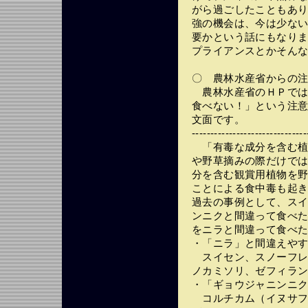
がら過ごしたこともあ
強の機会は、今は少な
要かという話にもなり
プライアンスとかそん
〇 農林水産省からの
農林水産省のＨＰでは
食べない！」という注
文面です。
-------------------------------
「有毒な成分を含む植
や野草摘みの際だけで
分を含む観賞用植物を
ことによる食中毒も起
過去の事例として、ス
ンニクと間違って食べ
をニラと間違って食べ
・「ニラ」と間違えや
スイセン、スノーフレ
ノカミソリ、ゼフィラ
・「ギョウジャニンニ
コルチカム（イヌサフ