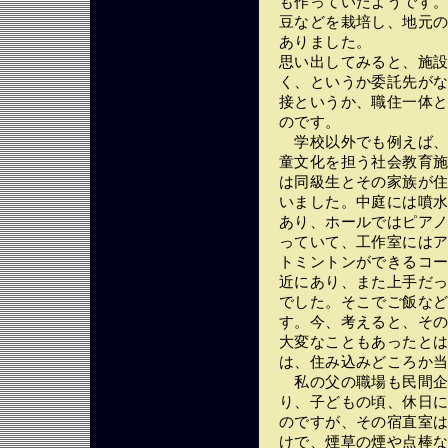
も作っていたようです
豆などを栽培し、地元
ありました。
思い出してみると、施
く、というか委託先が
接というか、職住一体
のです。
学校以外でも例えば、霞
童文化を担う社会教育
は同級生とその家族が
いました。中庭には噴
あり、ホールではピア
っていて、工作室には
トミントンができるコ
近にあり、また上手だ
でした。そこでご飯な
す。今、考えると、そ
大変なこともあったと
は、住み込みどころか
私の父の職場も民間企
り、子どもの頃、休日
のですが、その宿直室
けで、煙草の煙や点棒