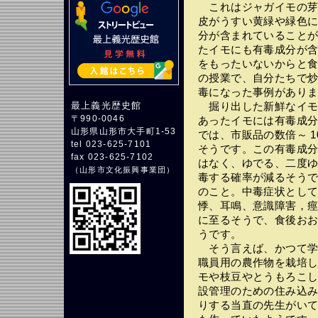
これはジャガイモの芽
皮がうすい黄緑や緑色
分が含まれていること
たイモにも有毒成分が
をもったいないからと
の授業で、自分たちで
毒になった事例があり
最上義光歴史館
掘り出した新鮮なイモ
〒990-0046
あったイモには有毒成
山形県山形市大手町1-53
では、市販品の数倍～ 
tel 023-625-7101
そうです。この有毒成
fax 023-625-7102
はなく、ゆでる、二度
（
山形市文化振興事業団
）
毒する確率が減るそう
のこと。中毒症状とし
悸、耳鳴、意識障害，
に至るそうで、食後おお
うです。
そう言えば、かつて学
職員用の農作物を栽培
モや枝豆やとうもろこ
設管理のための住み込
りする当直の先生がい