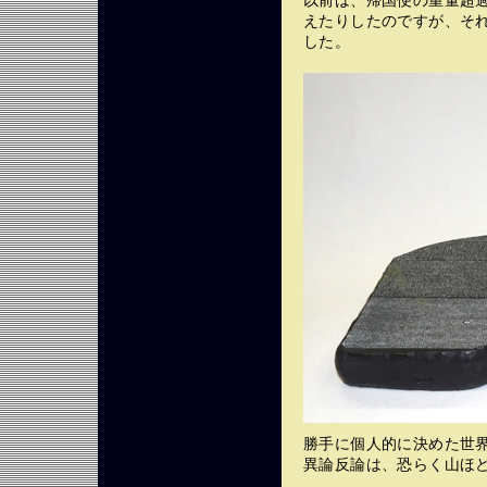
以前は、帰国便の重量超
えたりしたのですが、そ
した。
勝手に個人的に決めた世
異論反論は、恐らく山ほ