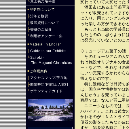
└
最上義光略年譜
変わっていて大変だった
酒田市にある土門拳写真
■
歴史館について
ットが販売されています
├
沿革と概要
に入り、同じアングルを
├
収蔵資料について
った楽しみ方ができるか
もっとも当館の学芸員に
├
書籍のご紹介
したものの、思うように
└
利用者アンケート集
は発売していないとのこ
■
Material in English
◇ミュージアム菓子の話
├
Guide to our Exhibits
そのミュージアムの人気
└
Saijoki -
れは施設オリジナルの食
The Mogami Chronicles -
ートなどで、それなりの
■
ご利用案内
にいつ完売するかわから
├
アクセスマップ/所在地
扱えないのです。
特に饅頭などは日持ち的
├
開館時間/休館日/入館料
ば、国立科学博物館では
└
ボランティアガイド
んじゅう」を売っていま
商品では、なんと羽二重
ユニークなものでは、長
パパイア」。これは彼女
かれるのがＩＮＡＸライ
便器の形をしたもなか皮
すが、餡を絞る時に「ト