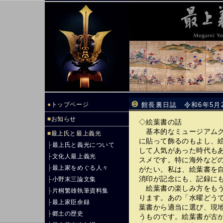
●
トップページ
館長裏日誌 令和6年5月
■
お知らせ
◇絵葉書の話
基本的なミュージアムグ
■
最上氏と最上義光
に貼って飾るのもよし、
├
最上氏と義光について
して人気があった時代も
├
文化人最上義光
スメです。特に海外など
├
最上家をめぐる人々
がたい。私は、絵葉書を
消印が記念にも、記録に
├
小野末三論文集
絵葉書の楽しみ方をもう
├
片桐繁雄執筆資料集
ります。あの「水曜どう
├
最上家臣余録
葉書から適当に選び、現
├
郷土の歴史
うものです。絵葉書が古