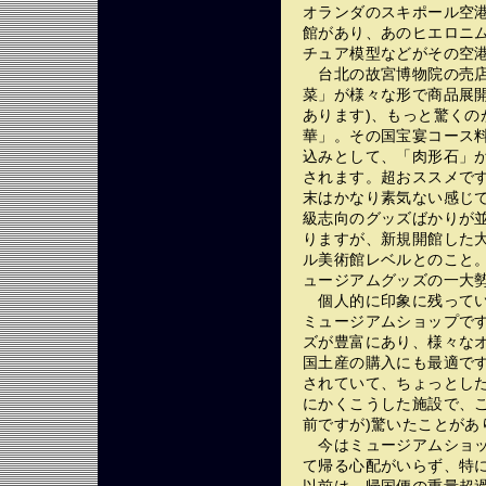
オランダのスキポール空
館があり、あのヒエロニ
チュア模型などがその空
台北の故宮博物院の売店
菜」が様々な形で商品展
あります)、もっと驚くの
華」。その国宝宴コース
込みとして、「肉形石」
されます。超おススメです
末はかなり素気ない感じ
級志向のグッズばかりが
りますが、新規開館した
ル美術館レベルとのこと
ュージアムグッズの一大
個人的に印象に残ってい
ミュージアムショップで
ズが豊富にあり、様々な
国土産の購入にも最適で
されていて、ちょっとし
にかくこうした施設で、
前ですが)驚いたことがあ
今はミュージアムショッ
て帰る心配がいらず、特