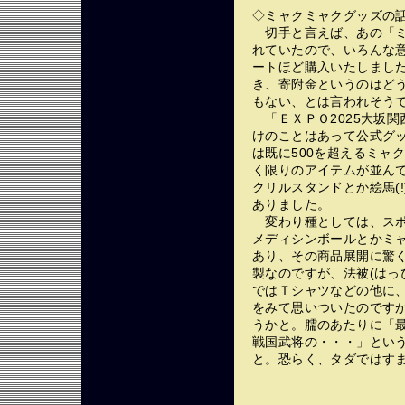
◇ミャクミャクグッズの
切手と言えば、あの「ミ
れていたので、いろんな
ートほど購入いたしまし
き、寄附金というのはど
もない、とは言われそう
「ＥＸＰＯ2025大坂関
けのことはあって公式グ
は既に500を超えるミャ
く限りのアイテムが並ん
クリルスタンドとか絵馬(
ありました。
変わり種としては、スポ
メディシンボールとかミャ
あり、その商品展開に驚
製なのですが、法被(はっ
ではＴシャツなどの他に
をみて思いついたのです
うかと。臑のあたりに「
戦国武将の・・・」とい
と。恐らく、タダではす