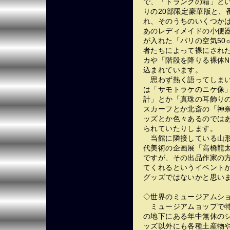
で、「トランクの箱」と
りの20部限定豪華版と、
れ、そのうちのいくつか
あのレディメイドの小便
が入れた「パリの空気50
者たちによって裸にされ
カや「階段を降りる裸体N
込まれています。
思わず熱く語ってしまい
は「サモトラケのニケ像
計」とか「真珠の耳飾り
スカーフとか北斎の「神
ッズとか色々あるのでは
られていたりします。
当館に隣接している山形
代美術の企画展「高橋龍
ですが、その出品作家の方
てくれるというイベント
グッズではないかと思い
◇世界のミュージアムシ
ミュージアムョップで特
の地下にある年中無休の
ッズ以外にも各種土産物