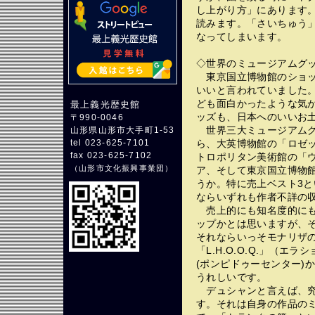
し上がり方」にあります
読みます。「さいちゅう
なってしまいます。
◇世界のミュージアムグ
東京国立博物館のショッ
いいと言われていました
ども面白かったような気
最上義光歴史館
ッズも、日本へのいいお
〒990-0046
世界三大ミュージアムグ
山形県山形市大手町1-53
ら、大英博物館の「ロゼ
tel 023-625-7101
fax 023-625-7102
トロポリタン美術館の「
（
山形市文化振興事業団
）
ア、そして東京国立博物
うか。特に売上ベスト3
ならいずれも作者不詳の
売上的にも知名度的にも
ップかとは思いますが、
それならいっそモナリザ
「L.H.O.O.Q.」（
(ポンピドゥーセンター)
うれしいです。
デュシャンと言えば、究極
す。それは自身の作品の