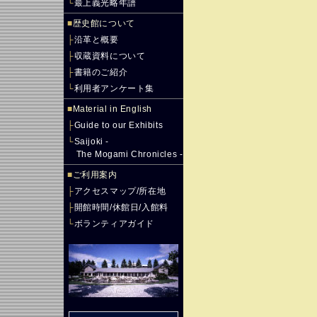
└
最上義光略年譜
■
歴史館について
├
沿革と概要
├
収蔵資料について
├
書籍のご紹介
└
利用者アンケート集
■
Material in English
├
Guide to our Exhibits
└
Saijoki -
The Mogami Chronicles -
■
ご利用案内
├
アクセスマップ/所在地
├
開館時間/休館日/入館料
└
ボランティアガイド