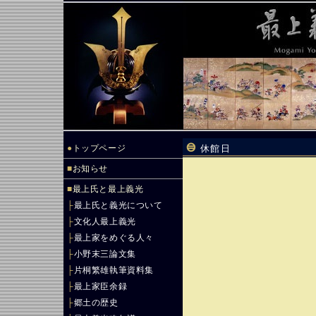
●
トップページ
休館日
■
お知らせ
■
最上氏と最上義光
├
最上氏と義光について
├
文化人最上義光
├
最上家をめぐる人々
├
小野末三論文集
├
片桐繁雄執筆資料集
├
最上家臣余録
├
郷土の歴史