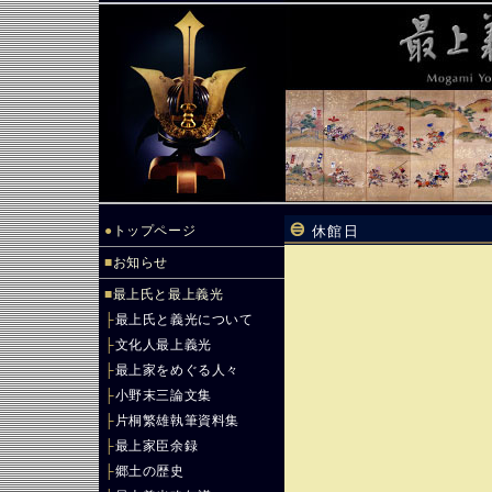
●
トップページ
休館日
■
お知らせ
■
最上氏と最上義光
├
最上氏と義光について
├
文化人最上義光
├
最上家をめぐる人々
├
小野末三論文集
├
片桐繁雄執筆資料集
├
最上家臣余録
├
郷土の歴史