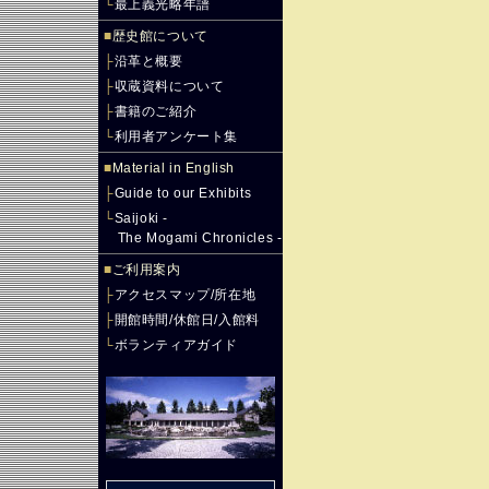
└
最上義光略年譜
■
歴史館について
├
沿革と概要
├
収蔵資料について
├
書籍のご紹介
└
利用者アンケート集
■
Material in English
├
Guide to our Exhibits
└
Saijoki -
The Mogami Chronicles -
■
ご利用案内
├
アクセスマップ/所在地
├
開館時間/休館日/入館料
└
ボランティアガイド