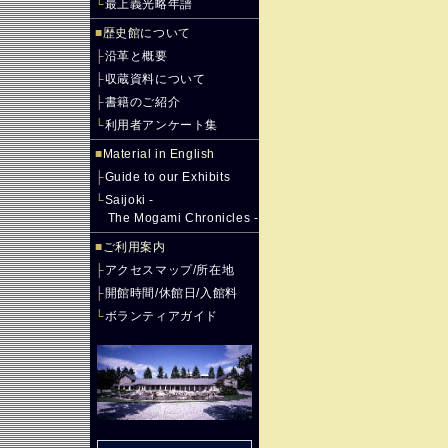
└
最上義光略年譜
■
歴史館について
├
沿革と概要
├
収蔵資料について
├
書籍のご紹介
└
利用者アンケート集
■
Material in English
├
Guide to our Exhibits
└
Saijoki -
The Mogami Chronicles -
■
ご利用案内
├
アクセスマップ/所在地
├
開館時間/休館日/入館料
└
ボランティアガイド