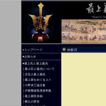
●
トップページ
休館日
■
お知らせ
■
最上氏と最上義光
├
最上氏と義光について
├
文化人最上義光
├
最上家をめぐる人々
├
小野末三論文集
├
片桐繁雄執筆資料集
├
最上家臣余録
├
郷土の歴史