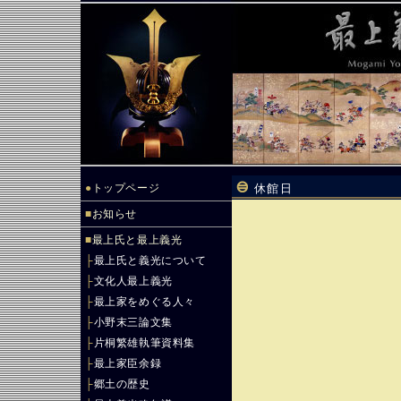
●
トップページ
休館日
■
お知らせ
■
最上氏と最上義光
├
最上氏と義光について
├
文化人最上義光
├
最上家をめぐる人々
├
小野末三論文集
├
片桐繁雄執筆資料集
├
最上家臣余録
├
郷土の歴史