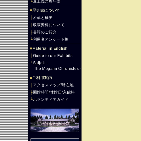
└
最上義光略年譜
■
歴史館について
├
沿革と概要
├
収蔵資料について
├
書籍のご紹介
└
利用者アンケート集
■
Material in English
├
Guide to our Exhibits
└
Saijoki -
The Mogami Chronicles -
■
ご利用案内
├
アクセスマップ/所在地
├
開館時間/休館日/入館料
└
ボランティアガイド