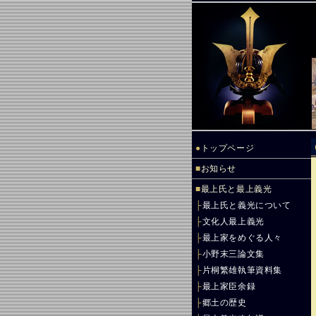
●
トップページ
■
お知らせ
■
最上氏と最上義光
├
最上氏と義光について
├
文化人最上義光
├
最上家をめぐる人々
├
小野末三論文集
├
片桐繁雄執筆資料集
├
最上家臣余録
├
郷土の歴史