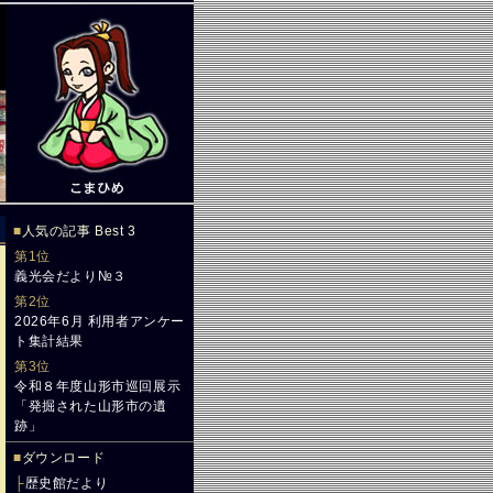
■
人気の記事 Best 3
第1位
義光会だより№３
第2位
2026年6月 利用者アンケー
ト集計結果
第3位
令和８年度山形市巡回展示
「発掘された山形市の遺
跡」
■
ダウンロード
├
歴史館だより