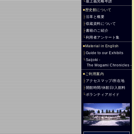
└
最上義光略年譜
■
歴史館について
├
沿革と概要
├
収蔵資料について
├
書籍のご紹介
└
利用者アンケート集
■
Material in English
├
Guide to our Exhibits
└
Saijoki -
The Mogami Chronicles -
■
ご利用案内
├
アクセスマップ/所在地
├
開館時間/休館日/入館料
└
ボランティアガイド