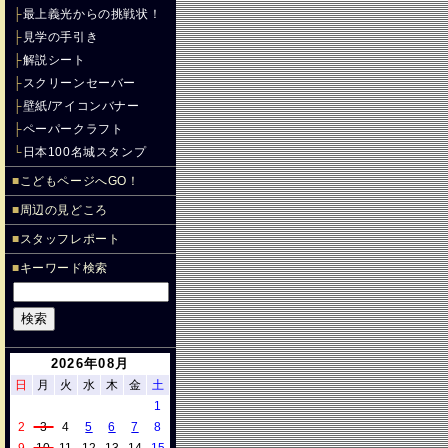
├
最上義光からの挑戦状！
├
見学の手引き
├
解説シート
├
スクリーンセーバー
├
壁紙/アイコンバナー
├
ペーパークラフト
└
日本100名城スタンプ
■
こどもページへGO！
■
周辺の見どころ
■
スタッフレポート
■
キーワード検索
2026年08月
日
月
火
水
木
金
土
1
2
3
4
5
6
7
8