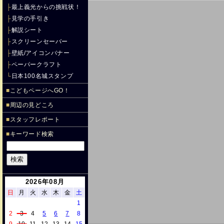
├
最上義光からの挑戦状！
├
見学の手引き
├
解説シート
├
スクリーンセーバー
├
壁紙/アイコンバナー
├
ペーパークラフト
└
日本100名城スタンプ
■
こどもページへGO！
■
周辺の見どころ
■
スタッフレポート
■
キーワード検索
2026年08月
日
月
火
水
木
金
土
1
2
3
4
5
6
7
8