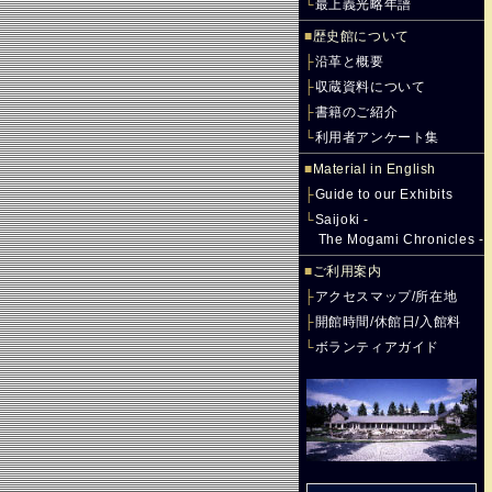
└
最上義光略年譜
■
歴史館について
├
沿革と概要
├
収蔵資料について
├
書籍のご紹介
└
利用者アンケート集
■
Material in English
├
Guide to our Exhibits
└
Saijoki -
The Mogami Chronicles -
■
ご利用案内
├
アクセスマップ/所在地
├
開館時間/休館日/入館料
└
ボランティアガイド