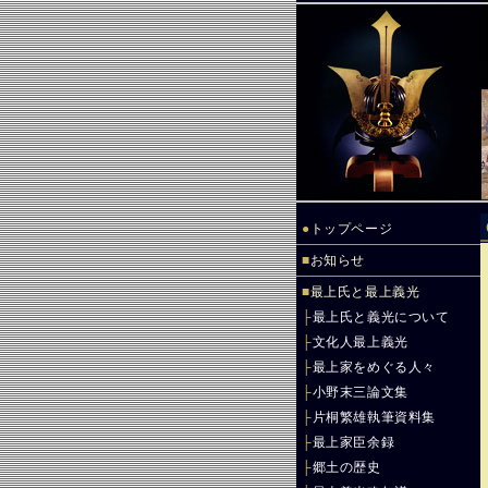
●
トップページ
■
お知らせ
■
最上氏と最上義光
├
最上氏と義光について
├
文化人最上義光
├
最上家をめぐる人々
├
小野末三論文集
├
片桐繁雄執筆資料集
├
最上家臣余録
├
郷土の歴史