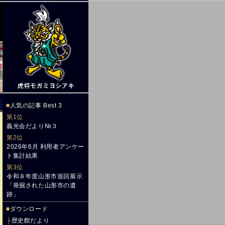
■
人気の記事 Best 3
第1位
義光会だより№３
第2位
2026年6月 利用者アンケー
ト集計結果
第3位
令和８年度山形市巡回展示
「発掘された山形市の遺
跡」
■
ダウンロード
├
歴史館だより