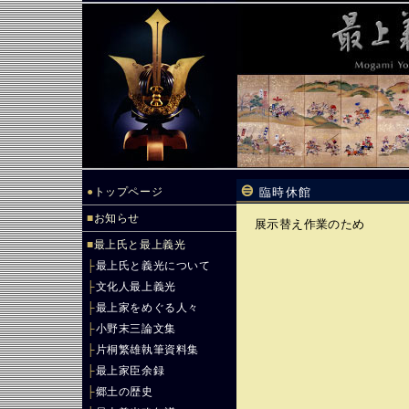
●
トップページ
臨時休館
■
お知らせ
展示替え作業のため
■
最上氏と最上義光
├
最上氏と義光について
├
文化人最上義光
├
最上家をめぐる人々
├
小野末三論文集
├
片桐繁雄執筆資料集
├
最上家臣余録
├
郷土の歴史