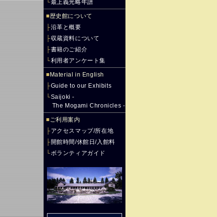
└
最上義光略年譜
■
歴史館について
├
沿革と概要
├
収蔵資料について
├
書籍のご紹介
└
利用者アンケート集
■
Material in English
├
Guide to our Exhibits
└
Saijoki -
The Mogami Chronicles -
■
ご利用案内
├
アクセスマップ/所在地
├
開館時間/休館日/入館料
└
ボランティアガイド