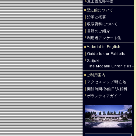
└
最上義光略年譜
■
歴史館について
├
沿革と概要
├
収蔵資料について
├
書籍のご紹介
└
利用者アンケート集
■
Material in English
├
Guide to our Exhibits
└
Saijoki -
The Mogami Chronicles -
■
ご利用案内
├
アクセスマップ/所在地
├
開館時間/休館日/入館料
└
ボランティアガイド