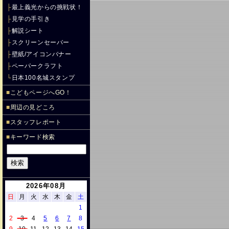
├
最上義光からの挑戦状！
├
見学の手引き
├
解説シート
├
スクリーンセーバー
├
壁紙/アイコンバナー
├
ペーパークラフト
└
日本100名城スタンプ
■
こどもページへGO！
■
周辺の見どころ
■
スタッフレポート
■
キーワード検索
2026年08月
日
月
火
水
木
金
土
1
2
3
4
5
6
7
8