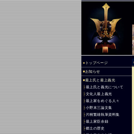
●
トップページ
■
お知らせ
■
最上氏と最上義光
├
最上氏と義光について
├
文化人最上義光
├
最上家をめぐる人々
├
小野末三論文集
├
片桐繁雄執筆資料集
├
最上家臣余録
├
郷土の歴史