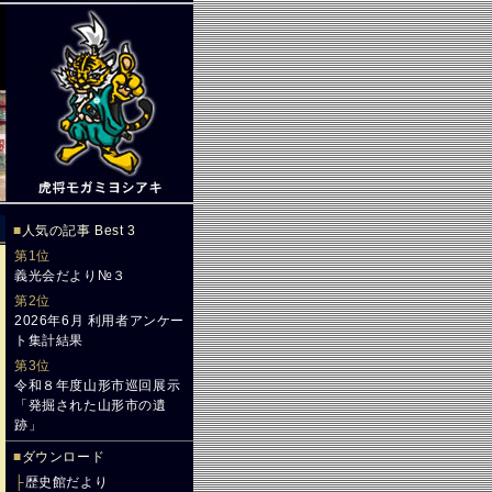
■
人気の記事 Best 3
第1位
義光会だより№３
第2位
2026年6月 利用者アンケー
ト集計結果
第3位
令和８年度山形市巡回展示
「発掘された山形市の遺
跡」
■
ダウンロード
├
歴史館だより