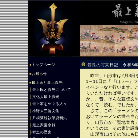
●
トップページ
館長の写真日記 令和6年
■
お知らせ
昨年、山形市は2月8日
1～11日に「『山ラー』
■
最上氏と最上義光
イベントなど行います。
├
最上氏と義光について
りいただければ幸いです
├
文化人最上義光
か」、昔、そんな宣伝文
├
最上家をめぐる人々
なくて「読む」でしたか
さて、この「ラーメンの
├
小野末三論文集
おいてラーメンの世帯当
├
片桐繁雄執筆資料集
り、山形市が「聖地宣言」
├
最上家臣余録
というのは、その家計調
├
郷土の歴史
山形市にはその他にも日