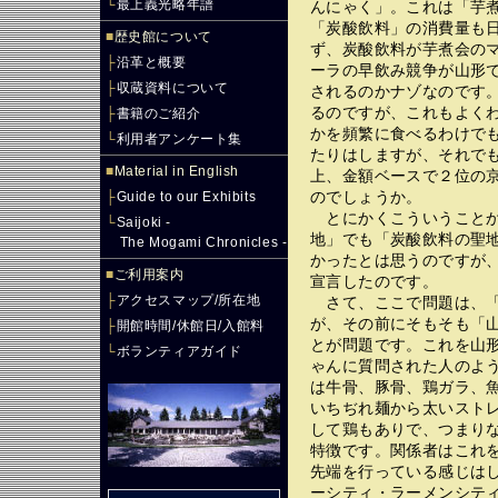
└
最上義光略年譜
んにゃく」。これは「芋
「炭酸飲料」の消費量も
■
歴史館について
ず、炭酸飲料が芋煮会の
├
沿革と概要
ーラの早飲み競争が山形
├
収蔵資料について
されるのかナゾなのです
るのですが、これもよく
├
書籍のご紹介
かを頻繁に食べるわけで
└
利用者アンケート集
たりはしますが、それで
■
Material in English
上、金額ベースで２位の京
のでしょうか。
├
Guide to our Exhibits
とにかくこういうことか
└
Saijoki -
地」でも「炭酸飲料の聖
The Mogami Chronicles -
かったとは思うのですが
■
ご利用案内
宣言したのです。
├
アクセスマップ/所在地
さて、ここで問題は、「
が、その前にそもそも「
├
開館時間/休館日/入館料
とが問題です。これを山
└
ボランティアガイド
ゃんに質問された人のよ
は牛骨、豚骨、鶏ガラ、
いちぢれ麺から太いスト
して鶏もありで、つまり
特徴です。関係者はこれ
先端を行っている感じは
ーシティ・ラーメンシテ