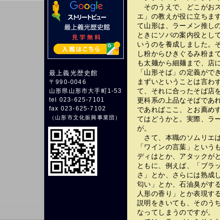
そのうえで、どこがおス
エ」の教えが役に立ちま
て山形は、ラーメン推し
ときにソバの案内役とし
いうのを養成しました。
し粉からひきぐるみ粉ま
も太麺から細麺まで、店
「山形そば」の定義がで
最上義光歴史館
まずいということは言わ
〒990-0046
て、それに合ったそば店
山形県山形市大手町1-53
更科系の上品なそばであ
tel 023-625-7101
fax 023-625-7102
であればここ、とお薦め
（
山形市文化振興事業団
）
てはどうかと。実際、ラ
が。
さて、本職のソムリエは
「ワインの言葉」という
ディはとか、アタックが
ともに、例えば、「ブラ
さ」とか、さらには熟成
匂い」とか、石油臭がす
人形の香り」とか表現す
説明をきいても、そのう
なってしまうのですが。