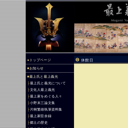
●
トップページ
休館日
■
お知らせ
■
最上氏と最上義光
├
最上氏と義光について
├
文化人最上義光
├
最上家をめぐる人々
├
小野末三論文集
├
片桐繁雄執筆資料集
├
最上家臣余録
├
郷土の歴史