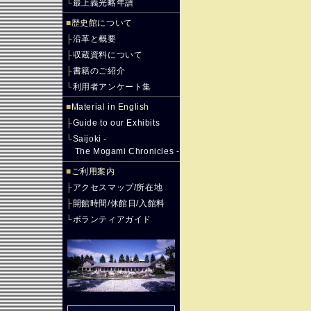
└
最上義光略年譜
■
歴史館について
├
沿革と概要
├
収蔵資料について
├
書籍のご紹介
└
利用者アンケート集
■
Material in English
├
Guide to our Exhibits
└
Saijoki -
The Mogami Chronicles -
■
ご利用案内
├
アクセスマップ/所在地
├
開館時間/休館日/入館料
└
ボランティアガイド