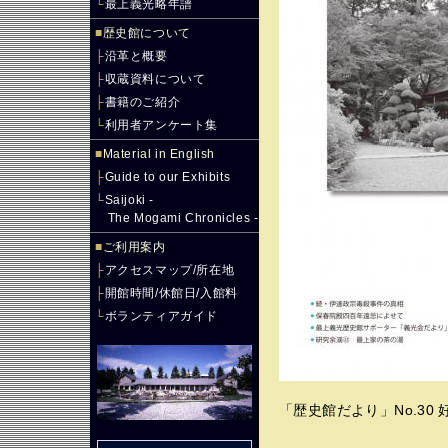
└
最上義光略年譜
■
歴史館について
├
沿革と概要
├
収蔵資料について
├
書籍のご紹介
└
利用者アンケート集
■
Material in English
├
Guide to our Exhibits
└
Saijoki -
The Mogami Chronicles -
■
ご利用案内
├
アクセスマップ/所在地
├
開館時間/休館日/入館料
└
ボランティアガイド
「歴史館だより」No.30