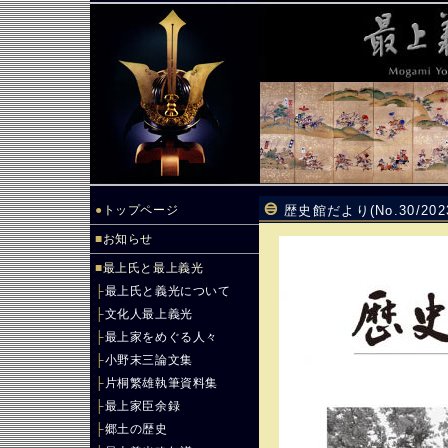
●
トップページ
歴史館だより(No.30/20
■
お知らせ
■
最上氏と最上義光
├
最上氏と義光について
├
文化人最上義光
├
最上家をめぐる人々
├
小野末三論文集
├
片桐繁雄執筆資料集
├
最上家臣余録
├
郷土の歴史