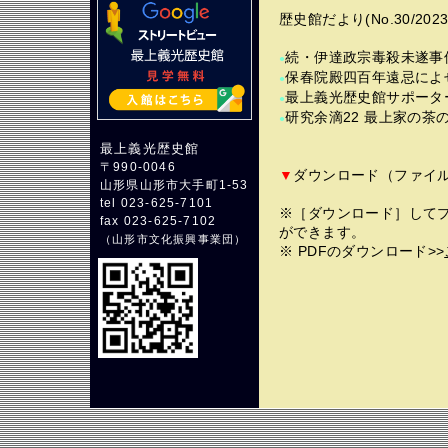
歴史館だより(No.30/202
続・伊達政宗毒殺未遂事
●
保春院殿四百年遠忌によ
●
最上義光歴史館サポーター
●
研究余滴22 最上家の茶
●
最上義光歴史館
〒990-0046
▼
ダウンロード（ファイル/3
山形県山形市大手町1-53
tel 023-625-7101
※［ダウンロード］してプ
fax 023-625-7102
ができます。
（
山形市文化振興事業団
）
※ PDFのダウンロード>>