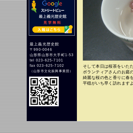
最上義光歴史館
〒990-0046
山形県山形市大手町1-53
tel 023-625-7101
fax 023-625-7102
そして本日は桜茶をいた
（
山形市文化振興事業団
）
ボランティアさんのお庭
綺麗な桜の色と香りに春
平穏がいち早く訪れます