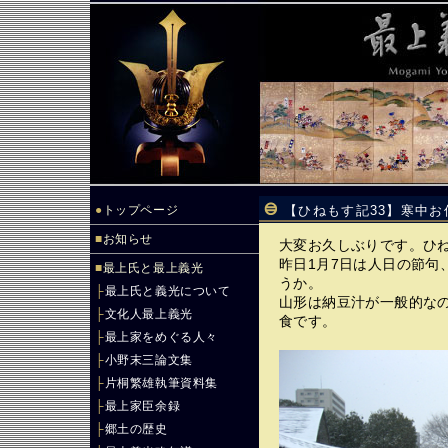
●
トップページ
【ひねもす記33】寒中
■
お知らせ
大変お久しぶりです。ひ
昨日1月7日は人日の節句
■
最上氏と最上義光
うか。
├
最上氏と義光について
山形は納豆汁が一般的な
├
文化人最上義光
食です。
├
最上家をめぐる人々
├
小野末三論文集
├
片桐繁雄執筆資料集
├
最上家臣余録
├
郷土の歴史