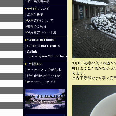
└
最上義光略年譜
■
歴史館について
├
沿革と概要
├
収蔵資料について
├
書籍のご紹介
└
利用者アンケート集
■
Material in English
├
Guide to our Exhibits
└
Saijoki -
The Mogami Chronicles -
1月6日の寒の入りを過ぎ
■
ご利用案内
昨日まで全く雪がなかっ
├
アクセスマップ/所在地
ります。
├
開館時間/休館日/入館料
市内平野部では今季２度
└
ボランティアガイド