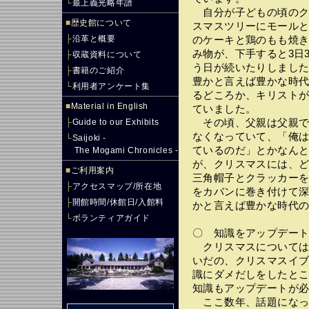
└
最上義光略年譜
自分が子どもの頃のク
■
歴史館について
スマスツリーにモール
├
沿革と概要
のケーキと鶏のもも焼
み物が、下手すると3日
├
収蔵資料について
う日が続いたりしまし
├
書籍のご紹介
豊かと言えば豊かな時
└
利用者アンケート集
るどころか、キリスト
■
Material in English
ていました。
├
Guide to our Exhibits
その頃、父親は父親で
なくなっていて、「俺
└
Saijoki -
ているのだ」とかなん
The Mogami Chronicles -
が、クリスマスには、
■
ご利用案内
三角帽子とクラッカー
├
アクセスマップ/所在地
をカバンに巻き付けて
├
開館時間/休館日/入館料
かと言えば豊かな時代
└
ボランティアガイド
〇 知識をアップデー
クリスマスについては、
いだの、クリスマスイ
識にダメだしをしたと
知識もアップデートが
ここ数年、話題になっ