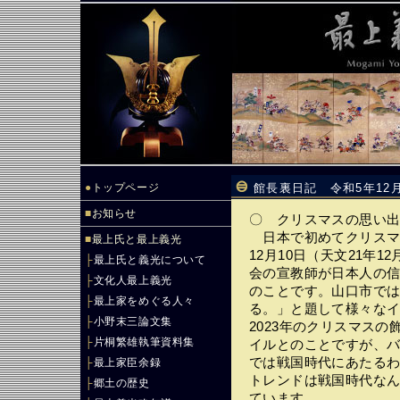
●
トップページ
館長裏日記 令和5年12
■
お知らせ
〇 クリスマスの思い
日本で初めてクリスマス
■
最上氏と最上義光
12月10日（天文21年
├
最上氏と義光について
会の宣教師が日本人の
├
文化人最上義光
のことです。山口市では
├
最上家をめぐる人々
る。」と題して様々な
├
小野末三論文集
2023年のクリスマス
├
片桐繁雄執筆資料集
イルとのことですが、
では戦国時代にあたる
├
最上家臣余録
トレンドは戦国時代な
├
郷土の歴史
ています。