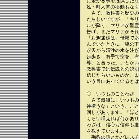
に繋がる事を危惧した
姓・町人間の移動もな
さて、教科書と歴史の
たらしいですが、「キ
ルが降り、マリアが聖
告げ、またマリアがそ
「お釈迦様は、母親で
んでいたときに、脇の下
が天から清浄の水を注ぎ
歩歩き、右手で空を、
尊」と言った。」とか
教科書では伝説との説
信じたらいいものか。
いう目にあっていると
〇 いつものことわざ
さて最後に、いつもの
神構うな」という、こ
回しがあります。「ほ
くらい唱えれば何かあ
わざは、信心も信仰も
を教えています。
殉教の話とかパレスチ