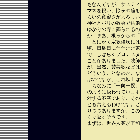
もなんですが、サステ
マスを祝い、除夜の鐘
らいの寛容さがよろし
神社とパリの教会で結
ゆかりの寺に葬られる
か、まあ、根っからの「
とにかく宗教経験には
頃、日曜日にただただ
で、しばらくプロテス
ことがありました。牧
が、当然、賛美歌など
どういうことなのか、
ぶのですが、これ以上
ちなみに「一向一揆」
のように扱われていま
対する不満であり、そ
とも言えるわけです。
りつつありますが、こ
くり返すそうです。
まずは、世界人類が平