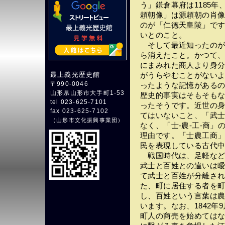
う」鎌倉幕府は1185
頼朝像」は源頼朝の肖
のが「仁徳天皇陵」で
いとのこと。
そして最近知ったのが
ら消えたこと。かつて
にまみれた商人より身
最上義光歴史館
がうらやむことがない
〒990-0046
ったような記憶がある
山形県山形市大手町1-53
歴史的事実はそもそも
tel 023-625-7101
ったそうです。近世の
fax 023-625-7102
てはいないこと、「武
（
山形市文化振興事業団
）
なく、「士-農-工-商
理由です。「士農工商
民を表現している古代
戦国時代は、足軽など
武士と百姓との違いは
て武士と百姓が分離さ
た、町に居住する者を
し、百姓という言葉は
います。なお、1842
町人の商売を始めては