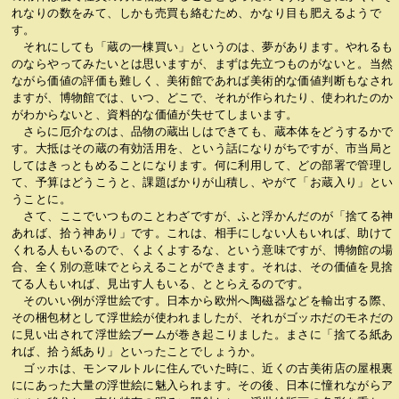
れなりの数をみて、しかも売買も絡むため、かなり目も肥えるようで
す。
それにしても「蔵の一棟買い」というのは、夢があります。やれるも
のならやってみたいとは思いますが、まずは先立つものがないと。当然
ながら価値の評価も難しく、美術館であれば美術的な価値判断もなされ
ますが、博物館では、いつ、どこで、それが作られたり、使われたのか
がわからないと、資料的な価値が失せてしまいます。
さらに厄介なのは、品物の蔵出しはできても、蔵本体をどうするかで
す。大抵はその蔵の有効活用を、という話になりがちですが、市当局と
してはきっともめることになります。何に利用して、どの部署で管理し
て、予算はどうこうと、課題ばかりが山積し、やがて「お蔵入り」とい
うことに。
さて、ここでいつものことわざですが、ふと浮かんだのが「捨てる神
あれば、拾う神あり」です。これは、相手にしない人もいれば、助けて
くれる人もいるので、くよくよするな、という意味ですが、博物館の場
合、全く別の意味でとらえることができます。それは、その価値を見捨
てる人もいれば、見出す人もいる、ととらえるのです。
そのいい例が浮世絵です。日本から欧州へ陶磁器などを輸出する際、
その梱包材として浮世絵が使われましたが、それがゴッホだのモネだの
に見い出されて浮世絵ブームが巻き起こりました。まさに「捨てる紙あ
れば、拾う紙あり」といったことでしょうか。
ゴッホは、モンマルトルに住んでいた時に、近くの古美術店の屋根裏
ににあった大量の浮世絵に魅入られます。その後、日本に憧れながらア