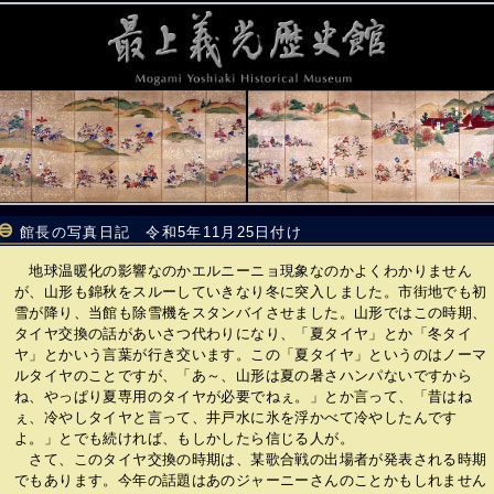
館長の写真日記 令和5年11月25日付け
地球温暖化の影響なのかエルニーニョ現象なのかよくわかりません
が、山形も錦秋をスルーしていきなり冬に突入しました。市街地でも初
雪が降り、当館も除雪機をスタンバイさせました。山形ではこの時期、
タイヤ交換の話があいさつ代わりになり、「夏タイヤ」とか「冬タイ
ヤ」とかいう言葉が行き交います。この「夏タイヤ」というのはノーマ
ルタイヤのことですが、「あ～、山形は夏の暑さハンパないですから
ね、やっぱり夏専用のタイヤが必要でねぇ。」とか言って、「昔はね
ぇ、冷やしタイヤと言って、井戸水に氷を浮かべて冷やしたんです
よ。」とでも続ければ、もしかしたら信じる人が。
さて、このタイヤ交換の時期は、某歌合戦の出場者が発表される時期
でもあります。今年の話題はあのジャーニーさんのことかもしれません