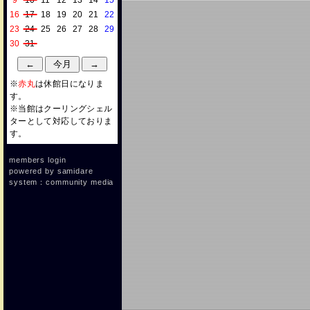
9
10
11
12
13
14
15
16
17
18
19
20
21
22
23
24
25
26
27
28
29
30
31
※
赤丸
は休館日になりま
す。
※当館はクーリングシェル
ターとして対応しておりま
す。
members login
powered by
samidare
system：community media