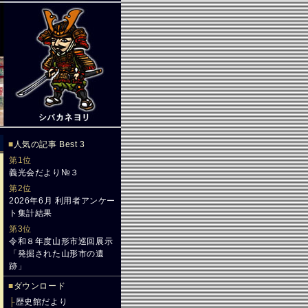
■
人気の記事 Best 3
第1位
義光会だより№３
第2位
2026年6月 利用者アンケー
ト集計結果
第3位
令和８年度山形市巡回展示
「発掘された山形市の遺
跡」
■
ダウンロード
├
歴史館だより