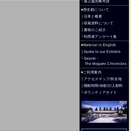
└
最上義光略年譜
■
歴史館について
├
沿革と概要
├
収蔵資料について
├
書籍のご紹介
└
利用者アンケート集
■
Material in English
├
Guide to our Exhibits
└
Saijoki -
The Mogami Chronicles -
■
ご利用案内
├
アクセスマップ/所在地
├
開館時間/休館日/入館料
└
ボランティアガイド