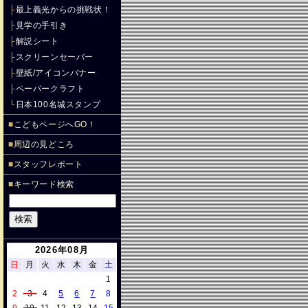
├
最上義光からの挑戦状！
├
見学の手引き
├
解説シート
├
スクリーンセーバー
├
壁紙/アイコンバナー
├
ペーパークラフト
└
日本100名城スタンプ
■
こどもページへGO！
■
周辺の見どころ
■
スタッフレポート
■
キーワード検索
2026年08月
日
月
火
水
木
金
土
1
2
3
4
5
6
7
8