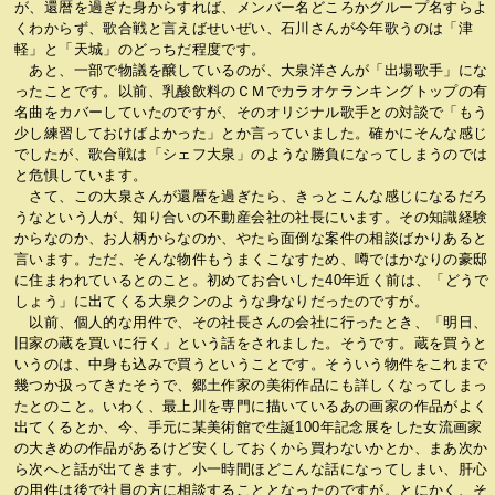
が、還暦を過ぎた身からすれば、メンバー名どころかグループ名すらよ
くわからず、歌合戦と言えばせいぜい、石川さんが今年歌うのは「津
軽」と「天城」のどっちだ程度です。
あと、一部で物議を醸しているのが、大泉洋さんが「出場歌手」にな
ったことです。以前、乳酸飲料のＣＭでカラオケランキングトップの有
名曲をカバーしていたのですが、そのオリジナル歌手との対談で「もう
少し練習しておけばよかった」とか言っていました。確かにそんな感じ
でしたが、歌合戦は「シェフ大泉」のような勝負になってしまうのでは
と危惧しています。
さて、この大泉さんが還暦を過ぎたら、きっとこんな感じになるだろ
うなという人が、知り合いの不動産会社の社長にいます。その知識経験
からなのか、お人柄からなのか、やたら面倒な案件の相談ばかりあると
言います。ただ、そんな物件もうまくこなすため、噂ではかなりの豪邸
に住まわれているとのこと。初めてお合いした40年近く前は、「どうで
しょう」に出てくる大泉クンのような身なりだったのですが。
以前、個人的な用件で、その社長さんの会社に行ったとき、「明日、
旧家の蔵を買いに行く」という話をされました。そうです。蔵を買うと
いうのは、中身も込みで買うということです。そういう物件をこれまで
幾つか扱ってきたそうで、郷土作家の美術作品にも詳しくなってしまっ
たとのこと。いわく、最上川を専門に描いているあの画家の作品がよく
出てくるとか、今、手元に某美術館で生誕100年記念展をした女流画家
の大きめの作品があるけど安くしておくから買わないかとか、まあ次か
ら次へと話が出てきます。小一時間ほどこんな話になってしまい、肝心
の用件は後で社員の方に相談することとなったのですが。とにかく、そ