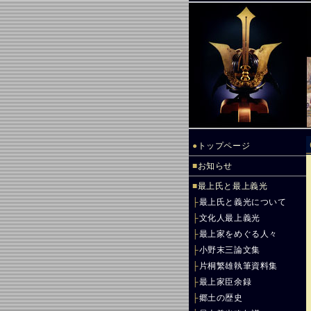
●
トップページ
■
お知らせ
■
最上氏と最上義光
├
最上氏と義光について
├
文化人最上義光
├
最上家をめぐる人々
├
小野末三論文集
├
片桐繁雄執筆資料集
├
最上家臣余録
├
郷土の歴史