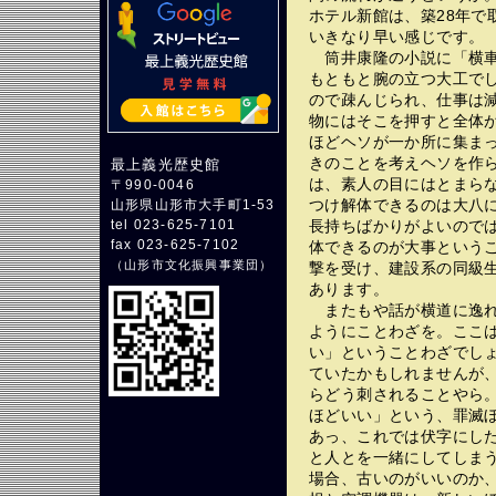
ホテル新館は、築28年で
いきなり早い感じです。
筒井康隆の小説に「横車
もともと腕の立つ大工で
ので疎んじられ、仕事は
物にはそこを押すと全体
ほどヘソが一か所に集ま
きのことを考えヘソを作
最上義光歴史館
は、素人の目にはとまら
〒990-0046
つけ解体できるのは大八
山形県山形市大手町1-53
長持ちばかりがよいので
tel 023-625-7101
fax 023-625-7102
体できるのが大事という
（
山形市文化振興事業団
）
撃を受け、建設系の同級
あります。
またもや話が横道に逸れ
ようにことわざを。ここ
い」ということわざでし
ていたかもしれませんが
らどう刺されることやら
ほどいい」という、罪滅
あっ、これでは伏字にし
と人とを一緒にしてしま
場合、古いのがいいのか