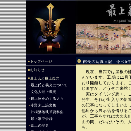
●
トップページ
館長の写真日記 令和5年
■
お知らせ
現在、当館では屋根の補
んでいます。工期は11月
■
最上氏と最上義光
おり開館しております。
├
最上氏と義光について
じますが、どうぞご来館
├
文化人最上義光
実はタイミング悪く、こ
├
最上家をめぐる人々
発生、それが出入りの新
の記事になってしまいま
├
小野末三論文集
他所から展示品を借りる
├
片桐繁雄執筆資料集
が。工事をすれば大丈夫!
├
最上家臣余録
面の間、だいたいその、人
├
郷土の歴史
も。