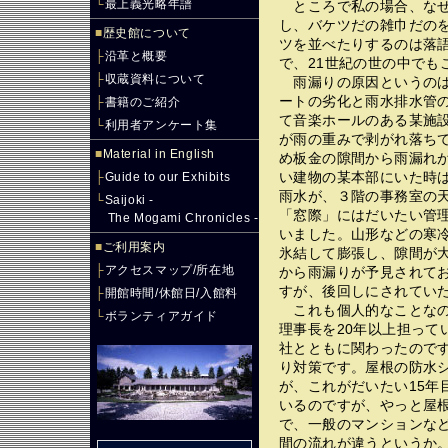
└
最上義光略年譜
ところで私の場合、なぜ
し、バケツだの雑巾だの
■
歴史館について
ツを並べたりするのは落
├
沿革と概要
で、21世紀の世の中でも
├
収蔵資料について
雨漏りの原因というのは
ートの劣化と雨水排水管
├
書籍のご紹介
て音楽ホールのある某施
└
利用者アンケート集
が雨の重みで剥がれ落ち
■
Material in English
め板金の隙間から雨漏れが
い建物の某本部にいた時
├
Guide to our Exhibits
雨水が、３階の事務室の
└
Saijoki -
「窓際」にはだいたい管
The Mogami Chronicles -
いました。山形などの寒
■
ご利用案内
氷結して膨張し、隙間が
├
アクセスマップ/所在地
から雨漏りが予見されて
すが、後回しにされてい
├
開館時間/休館日/入館料
これも個人的なことなの
└
ボランティアガイド
理事長を20年以上担って
社とともに関わったので
り対策です。屋根の防水
が、これがだいたい15年
いるのですが、やっと屋
で、一般のマンションな
間の流れが違うというか