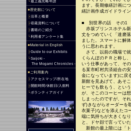
└
最上義光略年譜
ます。長期修繕計画に
■
歴史館について
繕計画作成ガイドライ
├
沿革と概要
■ 別世界の話 その1
├
収蔵資料について
赤坂プリンスホテル新
├
書籍のご紹介
丈をつめていく「達磨
└
利用者アンケート集
ました。スマートに解
■
Material in English
うに思われます。
├
Guide to our Exhibits
さて、以前の職場で就
くらんぼのＰＲと称し
└
Saijoki -
いう仕事があって、そ
The Mogami Chronicles -
る某市町村共済組合の安
■
ご利用案内
金になっています)に戻
├
アクセスマップ/所在地
新館を見あげて、あそ
├
開館時間/休館日/入館料
ヒーでも飲もう、とい
└
ボランティアガイド
が、そこのコーヒーは
しまったのですが、それ
ず)きながらオーダーを
衣菓子)などを添えたコ
端に気持ちが大きくな
と、ドヤ顔で言ってい
新館の最上階には「ト