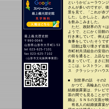
というかビューラウン
さんが多いのですが、
景を見て、「これが赤
した。しかしふと、あ
を飲みこみました。
ただ、政財界の方々は
ようで、とにかく旧館
最上義光歴史館
行き来していて、例え
〒990-0046
食事をしていたそうで
山形県山形市大手町1-53
旧館は取り壊さず改装
tel 023-625-7101
市町村共済組合の安宿
fax 023-625-7102
の前を通ると、上品な
（
山形市文化振興事業団
）
集まっていて、まさに
ここは、レストラン、
ス クラッシックハウ
■ 別世界の話 その2
かつて、高輪あたりの
結婚披露宴は、テレビ
茶の間でも見ることが
婚は、ＳＮＳの文面が
有名人の結婚披露宴が