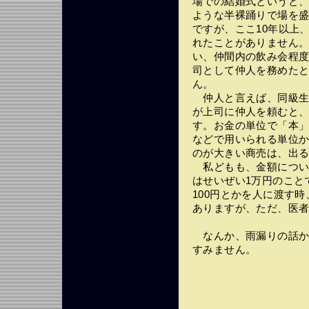
場での結婚式というと
ような半裸踊りで場を盛
ですが、ここ10年以上
れたことがありません
い、仲間内の飲み会程
司として仲人を務めた
ん。
仲人と言えば、同級生
が上司に仲人を頼むと、
す。お金の単位で「本
などで用いられる単位
のが大きい商売は、出
私どもも、金額につい
はせいぜい1万円のこと
100円とかを人に渡す時
ありますが、ただ、医者の
なんか、雨漏りの話か
すみません。