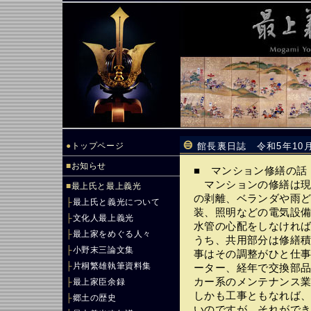
●
トップページ
館長裏日誌 令和5年10
■
お知らせ
■ マンション修繕の話
マンションの修繕は現
■
最上氏と最上義光
の剥離、ベランダや雨
├
最上氏と義光について
装、照明などの電気設備
├
文化人最上義光
水管の心配をしなけれ
├
最上家をめぐる人々
うち、共用部分は修繕
├
小野末三論文集
事はその調整がひと仕
├
片桐繁雄執筆資料集
ーター、経年で交換部
カー系のメンテナンス
├
最上家臣余録
しかも工事ともなれば
├
郷土の歴史
いのですが、それがで