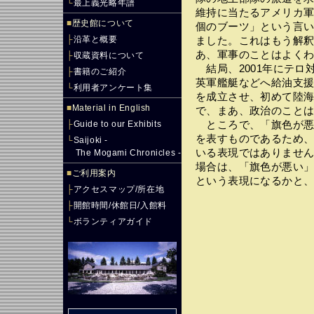
└
最上義光略年譜
維持に当たるアメリカ軍
■
歴史館について
個のブーツ」という言い
├
沿革と概要
ました。これはもう解
あ、軍事のことはよく
├
収蔵資料について
結局、2001年にテロ
├
書籍のご紹介
英軍艦艇などへ給油支援
└
利用者アンケート集
を成立させ、初めて陸
■
Material in English
で、まあ、政治のこと
├
Guide to our Exhibits
ところで、「旗色が悪
を表すものであるため、
└
Saijoki -
いる表現ではありません
The Mogami Chronicles -
場合は、「旗色が悪い
■
ご利用案内
という表現になるかと
├
アクセスマップ/所在地
├
開館時間/休館日/入館料
└
ボランティアガイド