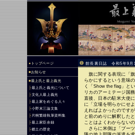
●
トップページ
館長裏日誌 令和5年9月
■
お知らせ
旗に関する表現に「旗
らかにするという意味
■
最上氏と最上義光
く「Show the fl
├
最上氏と義光について
リカのアーミテージ国務
├
文化人最上義光
直後、日本の駐米大使
├
最上家をめぐる人々
に「立場を明らかにせ
├
小野末三論文集
えればよかったのです
├
片桐繁雄執筆資料集
と前のめりに解釈した
ことはよくわからない
├
最上家臣余録
さらに米側は「ブーツ
├
郷土の歴史
隊の地上部隊の派遣を