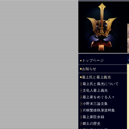
●
トップページ
■
お知らせ
■
最上氏と最上義光
├
最上氏と義光について
├
文化人最上義光
├
最上家をめぐる人々
├
小野末三論文集
├
片桐繁雄執筆資料集
├
最上家臣余録
├
郷土の歴史