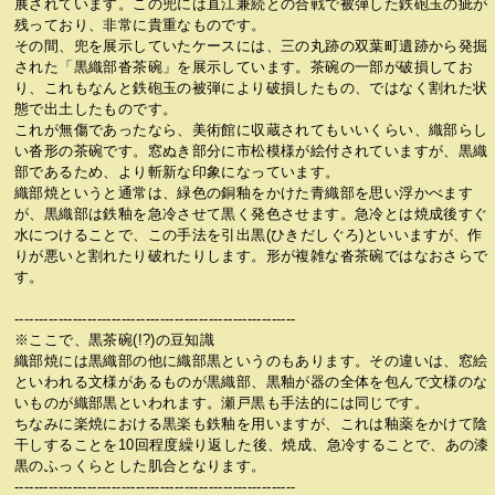
展されています。この兜には直江兼続との合戦で被弾した鉄砲玉の疵が
残っており、非常に貴重なものです。
その間、兜を展示していたケースには、三の丸跡の双葉町遺跡から発掘
された「黒織部沓茶碗」を展示しています。茶碗の一部が破損してお
り、これもなんと鉄砲玉の被弾により破損したもの、ではなく割れた状
態で出土したものです。
これが無傷であったなら、美術館に収蔵されてもいいくらい、織部らし
い沓形の茶碗です。窓ぬき部分に市松模様が絵付されていますが、黒織
部であるため、より斬新な印象になっています。
織部焼というと通常は、緑色の銅釉をかけた青織部を思い浮かべます
が、黒織部は鉄釉を急冷させて黒く発色させます。急冷とは焼成後すぐ
水につけることで、この手法を引出黒(ひきだしぐろ)といいますが、作
りが悪いと割れたり破れたりします。形が複雑な沓茶碗ではなおさらで
す。
----------------------------------------------------------
※ここで、黒茶碗(!?)の豆知識
織部焼には黒織部の他に織部黒というのもあります。その違いは、窓絵
といわれる文様があるものが黒織部、黒釉が器の全体を包んで文様のな
いものが織部黒といわれます。瀬戸黒も手法的には同じです。
ちなみに楽焼における黒楽も鉄釉を用いますが、これは釉薬をかけて陰
干しすることを10回程度繰り返した後、焼成、急冷することで、あの漆
黒のふっくらとした肌合となります。
----------------------------------------------------------