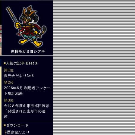
■
人気の記事 Best 3
第1位
義光会だより№３
第2位
2026年6月 利用者アンケー
ト集計結果
第3位
令和８年度山形市巡回展示
「発掘された山形市の遺
跡」
■
ダウンロード
├
歴史館だより