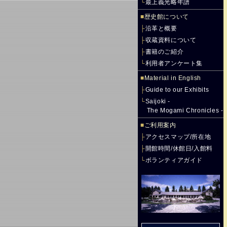
└
最上義光略年譜
■
歴史館について
├
沿革と概要
├
収蔵資料について
├
書籍のご紹介
└
利用者アンケート集
■
Material in English
├
Guide to our Exhibits
└
Saijoki -
The Mogami Chronicles -
■
ご利用案内
├
アクセスマップ/所在地
├
開館時間/休館日/入館料
└
ボランティアガイド