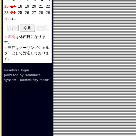
9
10
11
12
13
14
15
16
17
18
19
20
21
22
23
24
25
26
27
28
29
30
31
※
赤丸
は休館日になりま
す。
※当館はクーリングシェル
ターとして対応しておりま
す。
members login
powered by
samidare
system：community media