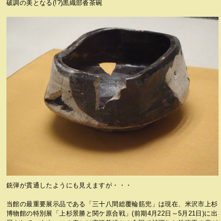
破調の美となる(!?)黒織部沓茶碗
銃弾が貫通したようにも見えますが・・・
当館の最重要展示品である「三十八間総覆輪筋兜」は現在、米沢市上杉
博物館の特別展「上杉景勝と関ケ原合戦」(前期4月22日～5月21日)に出