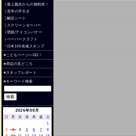
├
最上義光からの挑戦状！
├
見学の手引き
├
解説シート
├
スクリーンセーバー
├
壁紙/アイコンバナー
├
ペーパークラフト
└
日本100名城スタンプ
■
こどもページへGO！
■
周辺の見どころ
■
スタッフレポート
■
キーワード検索
2026年08月
日
月
火
水
木
金
土
1
2
3
4
5
6
7
8