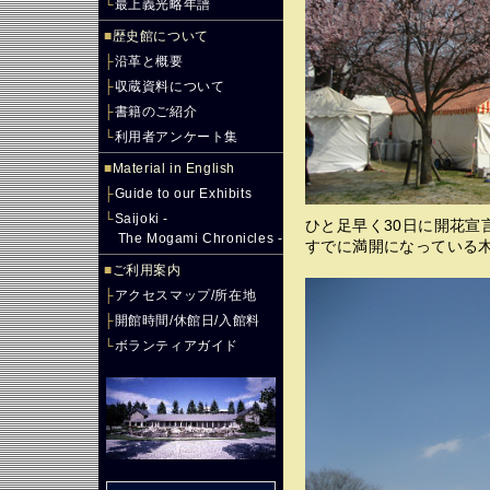
└
最上義光略年譜
■
歴史館について
├
沿革と概要
├
収蔵資料について
├
書籍のご紹介
└
利用者アンケート集
■
Material in English
├
Guide to our Exhibits
└
Saijoki -
ひと足早く30日に開花宣
The Mogami Chronicles -
すでに満開になっている
■
ご利用案内
├
アクセスマップ/所在地
├
開館時間/休館日/入館料
└
ボランティアガイド