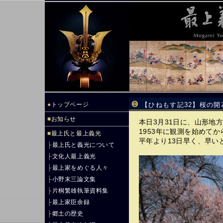
●
トップページ
【ひねもす記32】桜の開
■
お知らせ
本日3月31日に、山形地
1953年に観測を始めて
■
最上氏と最上義光
平年より13日早く、早い
├
最上氏と義光について
├
文化人最上義光
├
最上家をめぐる人々
├
小野末三論文集
├
片桐繁雄執筆資料集
├
最上家臣余録
├
郷土の歴史