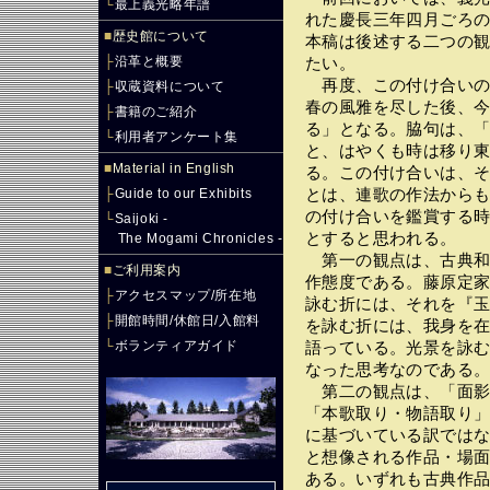
└
最上義光略年譜
れた慶長三年四月ごろ
■
歴史館について
本稿は後述する二つの
├
沿革と概要
たい。
再度、この付け合いの
├
収蔵資料について
春の風雅を尽した後、
├
書籍のご紹介
る」となる。脇句は、
└
利用者アンケート集
と、はやくも時は移り
■
Material in English
る。この付け合いは、
├
Guide to our Exhibits
とは、連歌の作法から
の付け合いを鑑賞する
└
Saijoki -
とすると思われる。
The Mogami Chronicles -
第一の観点は、古典和
■
ご利用案内
作態度である。藤原定
├
アクセスマップ/所在地
詠む折には、それを『玉
├
開館時間/休館日/入館料
を詠む折には、我身を
└
ボランティアガイド
語っている。光景を詠
なった思考なのである
第二の観点は、「面影(
「本歌取り・物語取り
に基づいている訳では
と想像される作品・場
ある。いずれも古典作