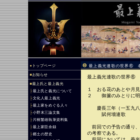
●
トップページ
最上義光連歌の世界⑥ 
■
お知らせ
最上義光連歌の世界⑥
■
最上氏と最上義光
１ おる花のあと
├
最上氏と義光について
２ 御簾のみとりに
├
文化人最上義光
├
最上家をめぐる人々
慶長三年（一五九八
├
小野末三論文集
賦何墻連歌 
├
片桐繁雄執筆資料集
前回での予告の通り、
├
最上家臣余録
の考察である。
├
郷土の歴史
前回においては、義光