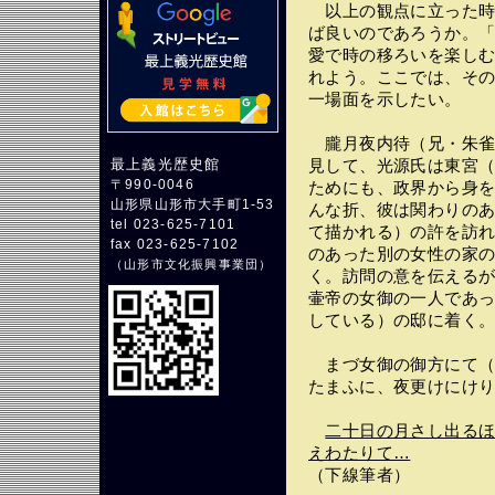
以上の観点に立った時
ば良いのであろうか。
愛で時の移ろいを楽し
れよう。ここでは、そ
一場面を示したい。
朧月夜内待（兄・朱雀
最上義光歴史館
見して、光源氏は東宮
〒990-0046
ためにも、政界から身
山形県山形市大手町1-53
んな折、彼は関わりの
tel 023-625-7101
て描かれる）の許を訪
fax 023-625-7102
のあった別の女性の家
（
山形市文化振興事業団
）
く。訪問の意を伝える
壷帝の女御の一人であ
している）の邸に着く
まづ女御の御方にて（
たまふに、夜更けにけ
二十日の月さし出る
えわたりて…
（下線筆者）